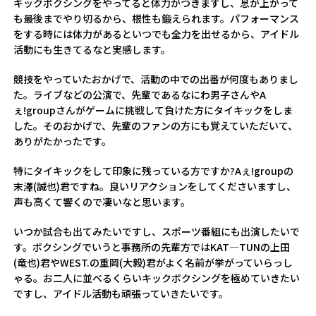
キックボクシングをやってると体力がつきますし、息が上がって
も最後までやり切るから、根性も鍛えられます。パフォーマンス
をする時には体力があるといつでも全力を出せるから、アイドル
活動にも生きてるなと実感します。
競技をやっていたおかげで、活動の中での出番が何度もありまし
た。ライブなどの公演で、先輩であるなにわ男子さんやA
ぇ!groupさんがゲームに挑戦して負けた方にタイキックをしま
した。そのおかげで、先輩のファンの方にも覚えていただいて、
ありがたかったです。
特にタイキックをして印象に残っている方ですか?Aぇ!groupの
末澤(誠也)君ですね。良いリアクションをしてくださいますし、
声も高くて響くので凄いなと思います。
いつか試合も出てみたいですし、スポーツ番組にも出演したいで
す。ボクシングでいうと事務所の先輩方ではKAT―TUNの上田
(竜也)君やWEST.の重岡(大毅)君がよく名前が挙がっていらっし
ゃる。お二人に並べるくらいキックボクシングを極めていきたい
ですし、アイドル活動も頑張っていきたいです。