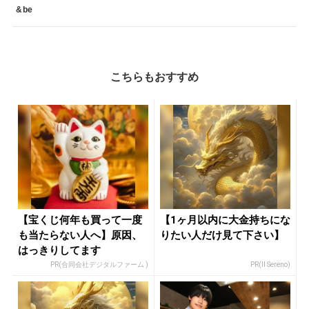
&be
こちらもおすすめ
【宝くじ何年も買って一度
【1ヶ月以内に大金持ちにな
も当たらない人へ】原因、
りたい人だけ見て下さい】
はっきりしてます
PR(合同会社デジタルファーム )
PR(Il Sereno)