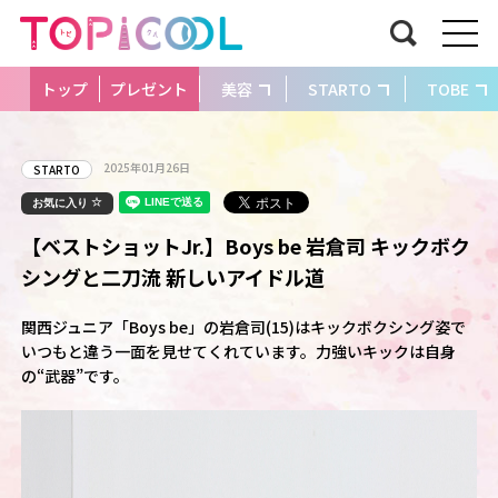
トップ
プレゼント
美容
STARTO
TOBE
2025年01月26日
STARTO
お気に入り
【ベストショットJr.】Boys be 岩倉司 キックボク
シングと二刀流 新しいアイドル道
関西ジュニア「Boys be」の岩倉司(15)はキックボクシング姿で
いつもと違う一面を見せてくれています。力強いキックは自身
の“武器”です。