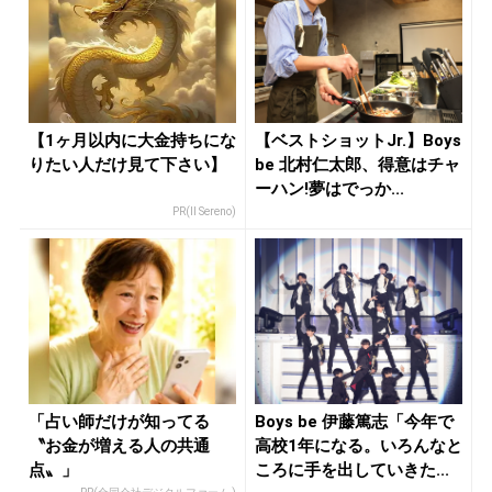
【1ヶ月以内に大金持ちにな
【ベストショットJr.】Boys
りたい人だけ見て下さい】
be 北村仁太郎、得意はチャ
ーハン!夢はでっか...
PR(Il Sereno)
「占い師だけが知ってる
Boys be 伊藤篤志「今年で
〝お金が増える人の共通
高校1年になる。いろんなと
点〟」
ころに手を出していきた...