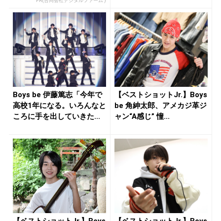
PR(合同会社デジタルファーム )
Boys be 伊藤篤志「今年で
【ベストショットJr.】Boys
高校1年になる。いろんなと
be 角紳太郎、アメカジ革ジ
ころに手を出していきた...
ャン“A感じ” 憧...