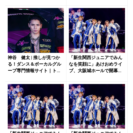
神谷 健太 | 推しが見つか
「新生関西ジュニアでみん
る！ダンス＆ボーカルグル
なを笑顔に」あけおめライ
ープ専門情報サイト｜トピ
ブ、大阪城ホールで開幕！ |
クル
推...