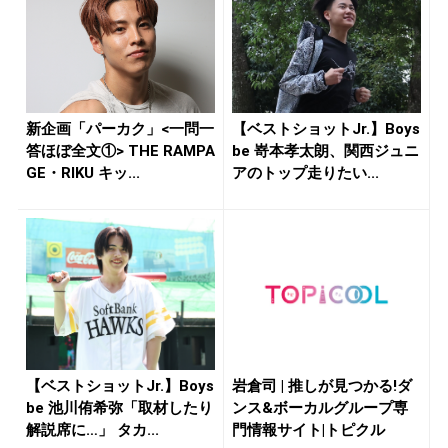
新企画「パーカク」<一問一
【ベストショットJr.】Boys
答ほぼ全文①> THE RAMPA
be 嵜本孝太朗、関西ジュニ
GE・RIKU キッ...
アのトップ走りたい...
【ベストショットJr.】Boys
岩倉司 | 推しが見つかる!ダ
be 池川侑希弥「取材したり
ンス&ボーカルグループ専
解説席に…」 タカ...
門情報サイト|トピクル