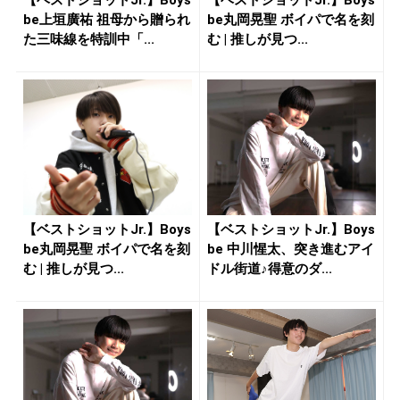
【ベストショットJr.】Boys
【ベストショットJr.】Boys
be上垣廣祐 祖母から贈られ
be丸岡晃聖 ボイパで名を刻
た三味線を特訓中「...
む | 推しが見つ...
【ベストショットJr.】Boys
【ベストショットJr.】Boys
be丸岡晃聖 ボイパで名を刻
be 中川惺太、突き進むアイ
む | 推しが見つ...
ドル街道♪得意のダ...