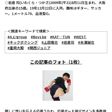
◇岩倉 司(いわくら・つかさ)2009年(平21)8月11日生まれ、大阪
府出身の15歳。19年12月22日に入所。趣味はギター、サッカ
ー。1メートル70、血液型O。
＜関連キーワードで検索＞
#Aぇ!group
#Boys be
#KAT―TUN
#WEST.
#キックボクシング
#上田竜也
#岩倉司
#末澤誠也
#重岡大毅
#関西ジュニア
この記事のフォト（1枚）
押しに想いを伝える応援うちわ、応援ボード用デザインを多数用