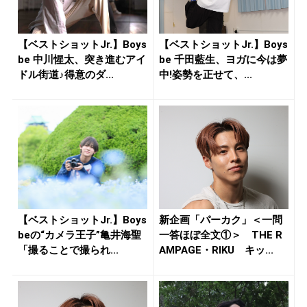
【ベストショットJr.】Boys
【ベストショットJr.】Boys
be 中川惺太、突き進むアイ
be 千田藍生、ヨガに今は夢
ドル街道♪得意のダ...
中!姿勢を正せて、...
【ベストショットJr.】Boys
新企画「パーカク」＜一問
beの“カメラ王子”亀井海聖
一答ほぼ全文①＞ THE R
「撮ることで撮られ...
AMPAGE・RIKU キッ...