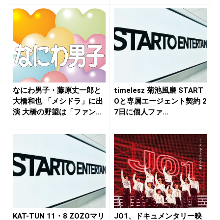
なにわ男子・藤原丈一郎と
timelesz 菊池風磨 START
大橋和也 「メシドラ」に出
Oと専属エージェント契約 2
演 大橋の野望は「ファンミ
7日に個人ファ...
して...
KAT-TUN 11・8 ZOZOマリ
JO1、ドキュメンタリー映