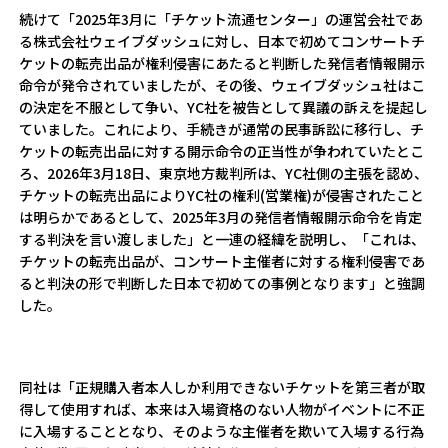
続けて「2025年3月に「チケット流通センター」の運営会社であ
る株式会社ウェイブダッシュに対し、日本で初めてコンサートチ
ケットの転売出品が権利侵害にあたると判断した発信者情報開示
命令が発令されていましたが、その後、ウェイブダッシュ社はこ
の決定を不服として争い、YC社を被告として異議の訴えを提起し
ていました。これにより、手続きが通常の民事訴訟に移行し、チ
ケットの転売出品に対する開示命令の正当性が争われていたとこ
ろ、2026年3月18日、東京地方裁判所は、YC社側の主張を認め、
チケットの転売出品によりYC社の権利(営業権)が侵害されたこと
は明らかであるとして、2025年3月の発信者情報開示命令を肯定
する判決を言い渡しました」と一連の経緯を説明し、「これは、
チケットの転売出品が、コンサート主催者に対する権利侵害であ
ると判決の形で判断した日本で初めての事例となります」と強調
した。
同社は「正規購入者本人しか利用できないチケットを第三者が取
得して使用すれば、本来は入場資格のない人物がイベントに不正
に入場することとなり、そのような主催者を欺いて入場する行為