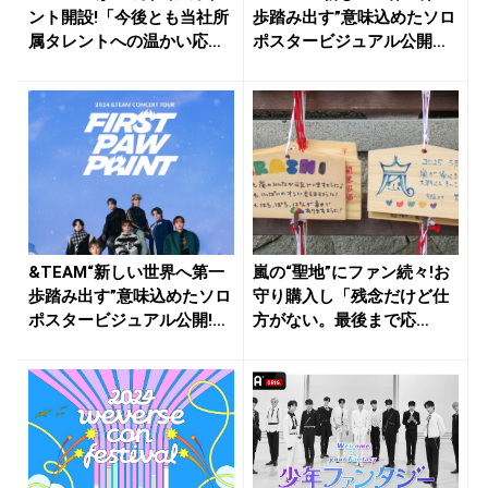
ント開設!「今後とも当社所
歩踏み出す”意味込めたソロ
属タレントへの温かい応援
ポスタービジュアル公開！
を...
来...
&TEAM“新しい世界へ第一
嵐の“聖地”にファン続々!お
歩踏み出す”意味込めたソロ
守り購入し「残念だけど仕
ポスタービジュアル公開!
方がない。最後まで応
来...
援」、7...