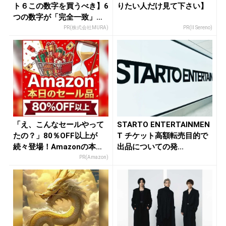
ト６この数字を買うべき】6
りたい人だけ見て下さい】
つの数字が「完全一致」す
る方...
PR(株式会社MURA)
PR(Il Sereno)
「え、こんなセールやって
STARTO ENTERTAINMEN
たの？」80％OFF以上が
T チケット高額転売目的で
続々登場！Amazonの本気
出品についての発...
が...
PR(Amazon)