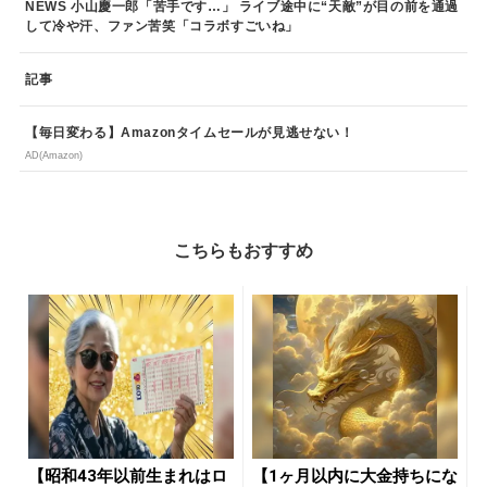
NEWS 小山慶一郎「苦手です…」 ライブ途中に“天敵”が目の前を通過
して冷や汗、ファン苦笑「コラボすごいね」
記事
【毎日変わる】Amazonタイムセールが見逃せない！
AD(Amazon)
こちらもおすすめ
【昭和43年以前生まれはロ
【1ヶ月以内に大金持ちにな