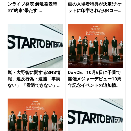
ンライブ発表 解散発表時
画の入場者特典が決定!チケ
の“約束”果たす ...
ットに印字されたQRコード
を...
嵐・大野智に関するSNS情
Da-iCE、10月6日に千葉で
報、違反行為・逮捕「事実
開催メジャーデビュー10周
ない」 「看過できない」と
年記念イベントの追加情...
ST...