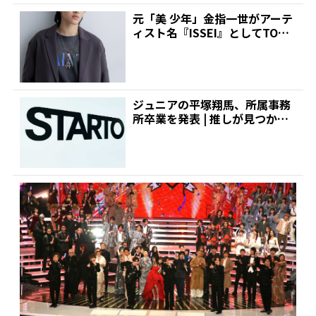
元「美 少年」金指一世がアーテ
ィスト名『ISSEI』としてTOBE
に加入!公式Y...
ジュニアの平塚翔馬、所属事務
所卒業を発表 | 推しが見つかる!
ダンス&ボーカルグ...