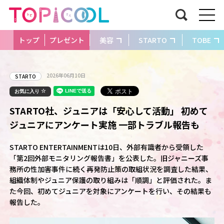
トップ
プレゼント
美容
STARTO
TOBE
2026年06月10日
STARTO
お気に入り
STARTO社、ジュニアは「安心して活動」 初めて
ジュニアにアンケート実施 一部トラブル報告も
STARTO ENTERTAINMENTは10日、外部有識者から受領した
「第2回外部モニタリング報告書」を公表した。旧ジャニーズ事
務所の性加害事件に続く再発防止策の取組状況を調査した結果、
組織体制やジュニア保護の取り組みは「順調」と評価された。ま
た今回、初めてジュニアを対象にアンケートを行い、その結果も
報告した。