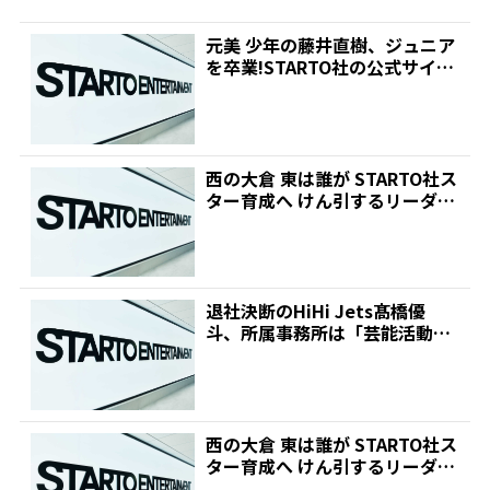
元美 少年の藤井直樹、ジュニア
を卒業!STARTO社の公式サイト
に個人ページ開設...
西の大倉 東は誰が STARTO社ス
ター育成へ けん引するリーダー
的存在必要 |...
退社決断のHiHi Jets髙橋優
斗、所属事務所は「芸能活動は
続けない意向と聞い...
西の大倉 東は誰が STARTO社ス
ター育成へ けん引するリーダー
的存在必要 |...