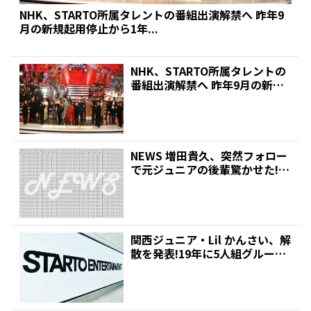
NHK、STARTO所属タレントの番組出演解禁へ 昨年9
月の新規起用停止から1年...
NHK、STARTO所属タレントの
番組出演解禁へ 昨年9月の新規
起用停止から1年...
NEWS 増田貴久、突然フォロー
で元ジュニアの後輩驚かせた!
「びっくりしたー…」...
関西ジュニア・Lil かんさい、解
散を発表!19年に5人組グループ
として結成 |...