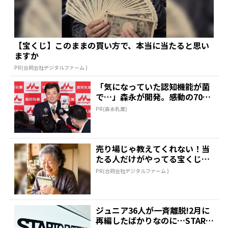
【宝くじ】このままの買い方で、本当に当たると思い
ますか
PR(合同会社デジタルファーム )
「気になっていた認知機能が菌
で…」森永が開発。感動の70代
続出
PR(森永乳業)
売り場じゃ教えてくれない！当
たる人だけがやってる宝くじの
習慣
PR(合同会社デジタルファーム )
ジュニア36人が一斉離脱!2月に
再編したばかりなのに…START