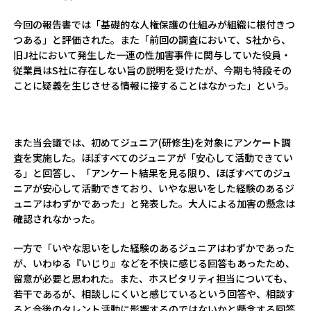
今回の報告書では「基礎的な人権保護の仕組みが組織に根付きつ
つある」と評価された。また「前回の調査において、S社から、
旧J社において発生した一連の性加害事件に関与していた役員・
従業員はS社に存在しない旨の説明を受けたが、今期も特段その
ことに疑義を生じさせる情報に接することはなかった」という。
また当会議では、初めてジュニア(研修生)を対象にアンケート調
査を実施した。ほぼすべてのジュニアが「安心して活動できてい
る」と回答し、「アンケート結果を見る限り、ほぼすべてのジュ
ニアが安心して活動できており、いやな思いをした経験のあるジ
ュニアはわずかであった」と発表した。大人による加害の懸念は
確認されなかった。
一方で「いやな思いをした経験のあるジュニアはわずかであった
が、いわゆる『いじり』などを不快に感じる回答もあったため、
留意が必要と思われた。また、ホスピタリティ担当についても、
若干であるが、相談しにくいと感じているという回答や、相談す
ると今後のタレント活動に影響するのではないかと懸念する回答