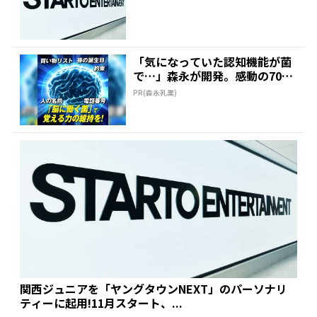
O社、育成方針も...
「気になっていた認知機能が菌
で…」森永が開発。感動の70代
続出
PR(森永乳業)
関西ジュニアを「ヤングタウンNEXT」のパーソナリ
ティーに起用!11月スタート、...