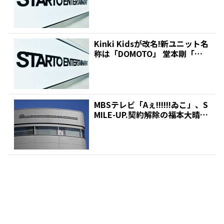
しい一歩...
Kinki Kidsが改名!新ユニット名
称は「DOMOTO」 堂本剛「新
しい一歩...
MBSテレビ「Aぇ!!!!!!ゐこ」、S
MILE-UP.契約解除の福本大晴の
出演...