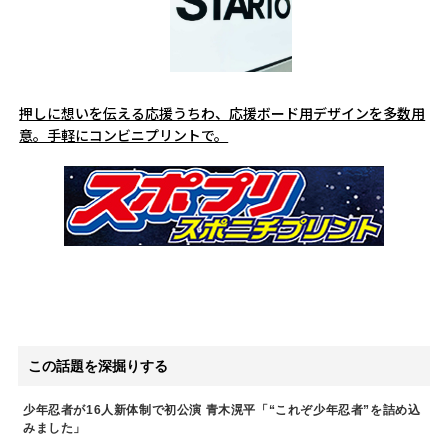
押しに想いを伝える応援うちわ、応援ボード用デザインを多数用
意。手軽にコンビニプリントで。
この話題を深掘りする
少年忍者が16人新体制で初公演 青木滉平「“これぞ少年忍者”を詰め込
みました」