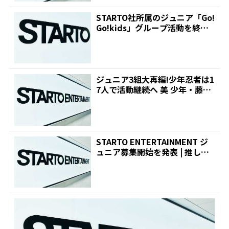
STARTO社所属のジュニア「Go!
Go!kids」グループ活動を終了
「それぞれ...
ジュニア3組大再編!少年忍者は1
7人で活動継続へ 美 少年・藤井
直樹はジュニアで...
STARTO ENTERTAINMENT ジ
ュニア募集開始を発表 | 推しが
見つ...