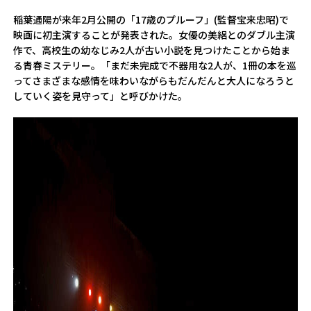
稲葉通陽が来年2月公開の「17歳のプルーフ」(監督宝来忠昭)で
映画に初主演することが発表された。女優の美絽とのダブル主演
作で、高校生の幼なじみ2人が古い小説を見つけたことから始ま
る青春ミステリー。「まだ未完成で不器用な2人が、1冊の本を巡
ってさまざまな感情を味わいながらもだんだんと大人になろうと
していく姿を見守って」と呼びかけた。