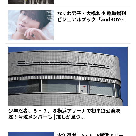
なにわ男子・大橋和也 臨時増刊
ビジュアルブック「andBOY」
の表紙飾る | 推...
少年忍者、５・７、８横浜アリーナで初単独公演決
定！号泣メンバーも | 推しが見つ...
少年忍者、5・7、8横浜アリー