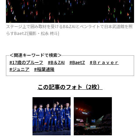
ステージ上で囲み取材を受けるB&ZAIとペンライトで日本武道館を照
らすBaetZ(撮影・松永 柊斗)
＜関連キーワードで検索＞
#17歳のプルーフ
#B＆ZAI
#BaetZ
#Ｂｒａｖｅｒ
#ジュニア
#稲葉通陽
この記事のフォト（2枚）