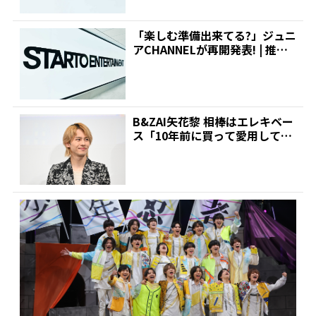
「楽しむ準備出来てる?」ジュニ
アCHANNELが再開発表! | 推し
が見つかる!...
B&ZAI矢花黎 相棒はエレキベー
ス「10年前に買って愛用してい
る」 | 推しが...