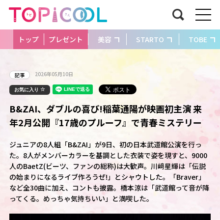
トップ
プレゼント
美容
STARTO
TOBE
2026年05月10日
記事
お気に入り
B&ZAI、ダブルの喜び!稲葉通陽が映画初主演 来
年2月公開『17歳のプルーフ』で青春ミステリー
ジュニアの8人組「B&ZAI」が9日、初の日本武道館公演を行っ
た。8人がメンバーカラーを基調とした衣装で姿を現すと、9000
人のBaetZ(ビーツ、ファンの総称)は大歓声。川﨑星輝は「伝説
の始まりになるライブ作ろうぜ!」とシャウトした。「Braver」
など全30曲に加え、コントも披露。橋本涼は「武道館って音が降
ってくる。めっちゃ気持ちいい」と満喫した。