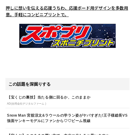
押しに想いを伝える応援うちわ、応援ボード用デザインを多数用
意。手軽にコンビニプリントで。
この話題を深掘りする
【宝くじの裏技】当たる側に回るか、このままか
AD(合同会社デジタルファーム )
Snow Man 宮舘涼太&ラウールの学ラン姿がヤバすぎた!王子様総長VS
強面ヤンキーモデルにファンから♡♡ビーム視線