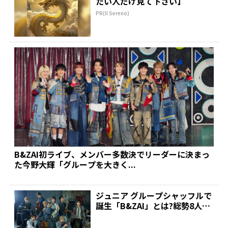
たい人だけ見て下さい】
PR(Il Sereno)
B&ZAI初ライブ、メンバー多数決でリーダーに決まっ
た今野大輝「グループを大きく...
ジュニア グループシャッフルで
誕生「B&ZAI」とは?総勢8人、
複数楽器こなすメ...