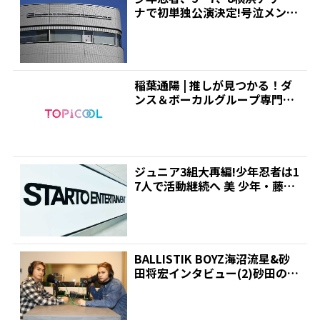
ナで初単独公演決定!号泣メンバ
ーも | 推しが見つ...
稲葉通陽 | 推しが見つかる！ダ
ンス＆ボーカルグループ専門情
報サイト｜トピクル
ジュニア3組大再編!少年忍者は1
7人で活動継続へ 美 少年・藤井
直樹はジュニアで...
BALLISTIK BOYZ海沼流星&砂
田将宏インタビュー(2)砂田の自
信…いや...