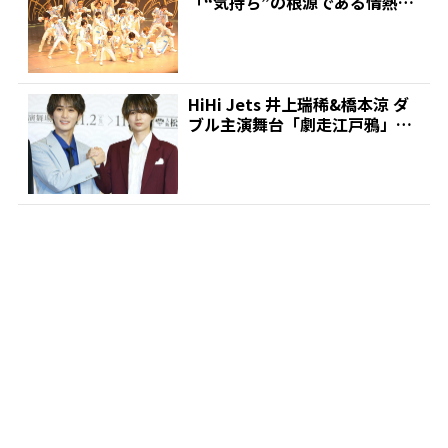
「“気持ち”の根源である情熱を
いろんな角度から表現...
HiHi Jets 井上瑞稀&橋本涼 ダ
ブル主演舞台「劇走江戸鴉」製
作発表で意気...