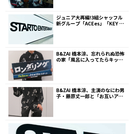
ジュニア大再編!3組シャッフル
新グループ「ACEes」「KEY T
O LIT」...
B&ZAI 橋本涼、忘れられぬ恐怖
の家「風呂に入ってたらキッチ
ンで音がしたり…」...
B&ZAI 橋本涼、主演のなにわ男
子・藤原丈一郎と「お互いアイ
ドルだと忘れている...