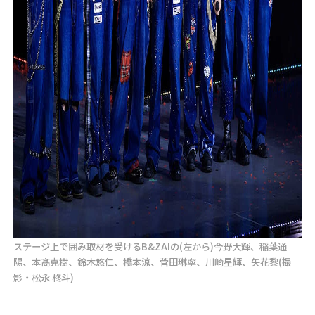
ステージ上で囲み取材を受けるB&ZAIの(左から)今野大輝、稲葉通
陽、本髙克樹、鈴木悠仁、橋本涼、菅田琳寧、川崎星輝、矢花黎(撮
影・松永 柊斗)