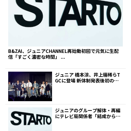
B&ZAI、ジュニアCHANNEL再始動初回で元気に生配
信「すごく濃密な時間」 ...
ジュニア 橋本涼、井上瑞稀らT
GCに登場 新体制発表後初の公
の場 | 推しが見つ...
ジュニアのグループ解体・再編
にテレビ局関係者「結成からの
年月が長く、デビューつか...