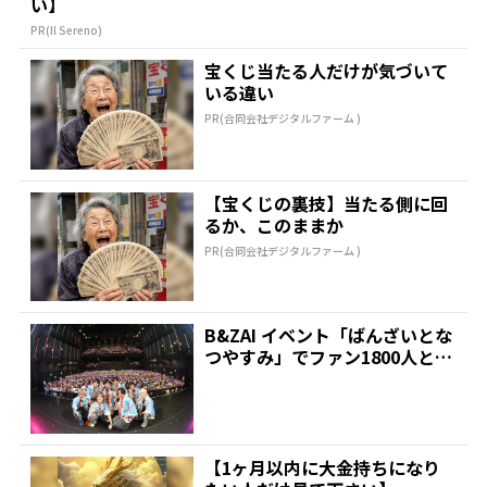
い】
PR(Il Sereno)
宝くじ当たる人だけが気づいて
いる違い
PR(合同会社デジタルファーム )
【宝くじの裏技】当たる側に回
るか、このままか
PR(合同会社デジタルファーム )
B&ZAI イベント「ばんざいとな
つやすみ」でファン1800人と一
体 菅田琳寧「...
【1ヶ月以内に大金持ちになり