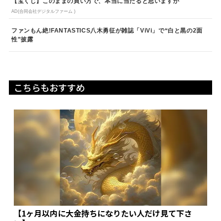
【宝くじ】このままの買い方で、本当に当たると思いますか
AD(合同会社デジタルファーム )
ファンもん絶!FANTASTICS八木勇征が雑誌「ViVi」で“白と黒の2面
性”披露
こちらもおすすめ
【1ヶ月以内に大金持ちになりたい人だけ見て下さ