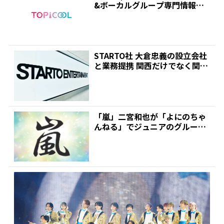
&ボーカルグループ専門情報サ
イト|トピクル
STARTO社 大倉忠義の設立会社
と業務提携 関西だけでなく関東
でもプロデュース...
「嵐」二宮和也が「よにのちゃ
んねる」でジュニアのグループ
編成について持論を展開「...