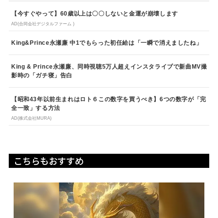
【今すぐやって】60歳以上は〇〇しないと金運が崩壊します
AD(合同会社デジタルファーム )
King&Prince永瀬廉 中1でもらった初任給は「一瞬で消えましたね」
King & Prince永瀬廉、同時視聴5万人超えインスタライブで新曲MV撮
影時の「ガチ寝」告白
【昭和43年以前生まれはロト６この数字を買うべき】6つの数字が「完
全一致」する方法
AD(株式会社MURA)
こちらもおすすめ