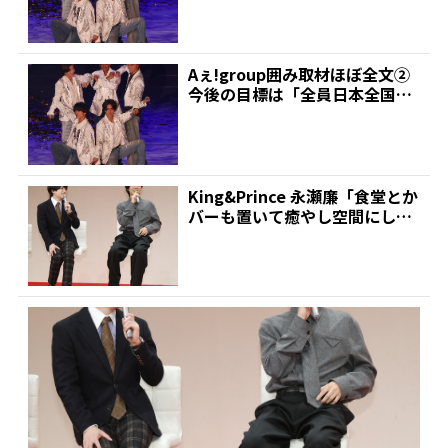
Aぇ!group囲み取材ほぼ全文➁
今後の目標は「全員日本全国の
人が知ってるグル...
King&Prince 永瀬廉「食堂とか
バーも置いて癒やし空間にした
い」 いくら...