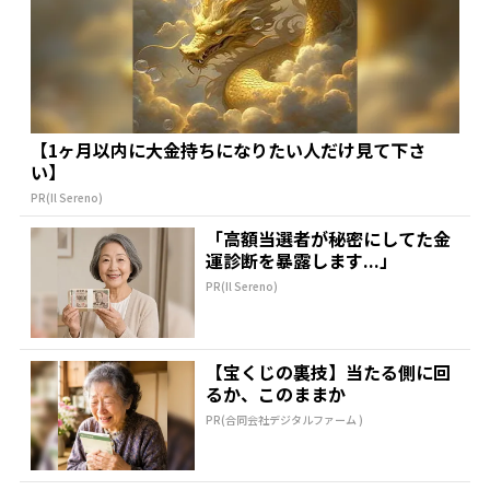
【1ヶ月以内に大金持ちになりたい人だけ見て下さ
い】
PR(Il Sereno)
「高額当選者が秘密にしてた金
運診断を暴露します...」
PR(Il Sereno)
【宝くじの裏技】当たる側に回
るか、このままか
PR(合同会社デジタルファーム )