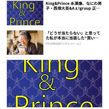
King&Prince 永瀬廉、なにわ男
子・西畑大吾&Aぇ!group 正門
良規...
「どうせ当たらない」と思って
た私が本当に当選した“買い
方”がこれ
PR(合同会社デジタルファーム )