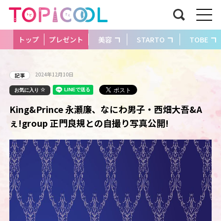
トップ
プレゼント
美容
STARTO
TOBE
2024年12月10日
記事
お気に入り
King&Prince 永瀬廉、なにわ男子・西畑大吾&A
ぇ!group 正門良規との自撮り写真公開!