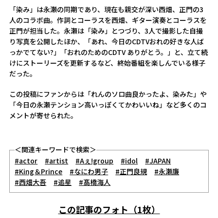
「染み」は永瀬の同期であり、現在も親交が深い西畑、正門の3
人のコラボ曲。作詞とコーラスを西畑、ギター演奏とコーラスを
正門が担当した。永瀬は「染み」とつづり、3人で撮影した自撮
り写真を公開したほか、「あれ、今日のCDTVおれの好きな人ば
っかでてない?」「おれのためのCDTV ありがとう。」と、立て続
けにストーリーズを更新するなど、終始番組を楽しんでいる様子
だった。
この投稿にファンからは「れんのソロ曲良かったよ、染みた」や
「今日の永瀬テンション高いっぽくてかわいいね」など多くのコ
メントが寄せられた。
＜関連キーワードで検索＞
#actor
#artist
#Aぇ!group
#idol
#JAPAN
#King＆Prince
#なにわ男子
#正門良規
#永瀬廉
#西畑大吾
#追星
#髙橋海人
この記事のフォト（1枚）