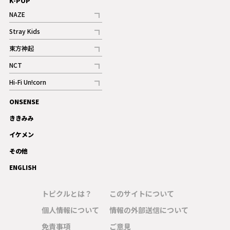
K-POP
NAZE
記事
Stray Kids
記事
東方神起
記事
NCT
記事
Hi-Fi Un!corn
記事
ONSENSE
ギャラリー
ききみみ
イケメン
その他
ENGLISH
トピクルとは？
このサイトについて
個人情報について
情報の外部送信について
免責事項
ご意見