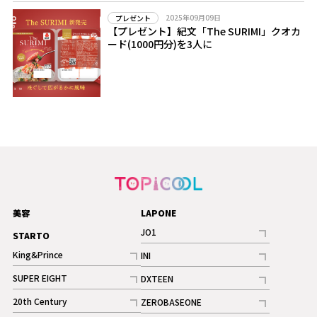
2025年09月09日
プレゼント
【プレゼント】紀文「The SURIMI」クオカ
ード(1000円分)を3人に
美容
LAPONE
JO1
STARTO
記事
King&Prince
INI
ギャラリー
記事
記事
SUPER EIGHT
DXTEEN
ギャラリー
記事
記事
20th Century
ZEROBASEONE
ギャラリー
記事