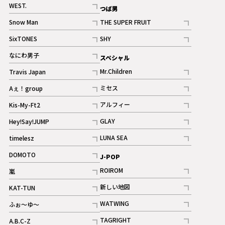
記事
WEST.
つば男
記事
Snow Man
THE SUPER FRUIT
記事
記事
SixTONES
SHY
ギャラリー
ギャラリー
記事
記事
なにわ男子
スペシャル
ギャラリー
記事
Mr.Children
Travis Japan
記事
記事
ミセス
Aぇ！group
記事
記事
アルフィー
Kis-My-Ft2
記事
記事
GLAY
Hey!Say!JUMP
ギャラリー
記事
記事
LUNA SEA
timelesz
記事
記事
DOMOTO
J-POP
記事
ROIROM
嵐
記事
記事
新しい地図
KAT-TUN
記事
記事
WATWING
ふぉ～ゆ～
記事
記事
TAGRIGHT
A.B.C-Z