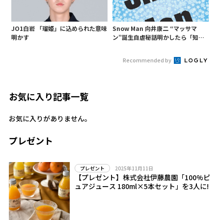
JO1白岩 「瑠姫」に込められた意味
Snow Man 向井康二 “マッサマ
明かす
ン”誕生自虐秘話明かしたら「知ら
ないようじゃ無理か」というあ
の“○○構文”が…
Recommended by
お気に入り記事一覧
お気に入りがありません。
プレゼント
2025年11月11日
プレゼント
【プレゼント】株式会社伊藤農園「100%ピ
ュアジュース 180ml×5本セット」を3人に!