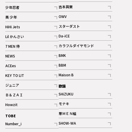
記事
記事
吉本興業
少年忍者
ギャラリー
記事
記事
OWV
美 少年
記事
記事
スターダスト
HiHi Jets
ギャラリー
記事
記事
Da-iCE
Lil かんさい
記事
記事
カラフルダイヤモンド
7 MEN 侍
記事
記事
BMK
NEWS
記事
記事
BBM
ACEes
ギャラリー
記事
記事
Maison B
KEY TO LIT
ギャラリー
記事
記事
ジュニア
歌謡
ギャラリー
記事
SHiZUKU
Ｂ＆ＺＡＩ
記事
記事
モナキ
Howzit
記事
記事
華ＭＥＮ組
TOBE
記事
SHOW-WA
Number_i
記事
記事