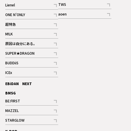
記事
TWS
Lienel
ギャラリー
記事
記事
aoen
ONE N’ONLY
記事
記事
超特急
記事
M!LK
ギャラリー
記事
原因は自分にある。
記事
SUPER★DRAGON
記事
BUDDiiS
記事
ICEx
記事
EBiDAN NEXT
BMSG
BE:FIRST
記事
MAZZEL
ギャラリー
記事
STARGLOW
ギャラリー
記事