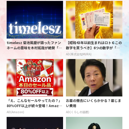
timelesz 菊池風磨が語ったファン
【昭和43年以前生まれはロト６この
ネームの意味を木村拓哉が絶賛「考
数字を買うべき】6つの数字が「完
えてるな」「素敵だと思います」
全一致」する方法
AD(株式会社MURA)
「え、こんなセールやってたの？」
お墓の撤去にいくらかかる？墓じま
80％OFF以上が続々登場！Amazo
い費用
nの本気が凄すぎる
AD(Amazon)
AD(くらしの話題)