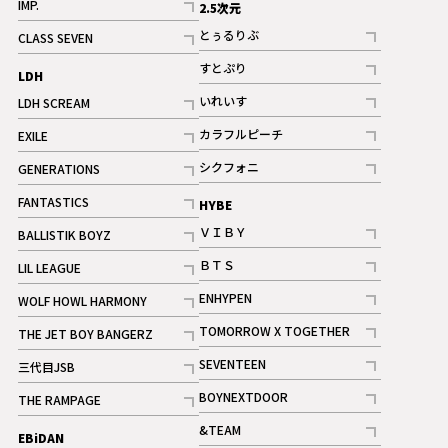
IMP.
2.5次元
記事
とぅるりぶ
CLASS SEVEN
記事
記事
すとぷり
LDH
記事
いれいす
LDH SCREAM
ギャラリー
記事
記事
カラフルピーチ
EXILE
ギャラリー
記事
記事
シクフォニ
GENERATIONS
記事
記事
FANTASTICS
HYBE
記事
ＶＩＢＹ
BALLISTIK BOYZ
記事
記事
ＢＴＳ
LIL LEAGUE
記事
記事
ENHYPEN
WOLF HOWL HARMONY
記事
記事
TOMORROW X TOGETHER
THE JET BOY BANGERZ
記事
記事
SEVENTEEN
三代目JSB
ギャラリー
記事
記事
BOYNEXTDOOR
THE RAMPAGE
記事
記事
&TEAM
EBiDAN
ギャラリー