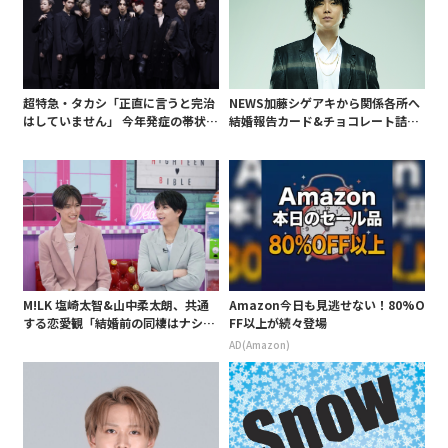
超特急・タカシ「正直に言うと完治
NEWS加藤シゲアキから関係各所へ
はしていません」 今年発症の帯状疱
結婚報告カード&チョコレート詰め
疹(ほうしん)の症状について本心告
合わせ、小説家らしく哲学者の名言
白 後遺症も語る
も添えて
M!LK 塩崎太智&山中柔太朗、共通
Amazon今日も見逃せない！80%O
する恋愛観「結婚前の同棲はナシ」
FF以上が続々登場
と明かすも最後は決意がグラグラ?
AD(Amazon)