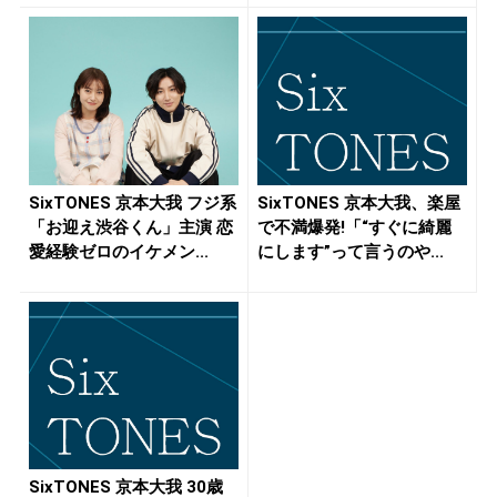
SixTONES 京本大我 フジ系
SixTONES 京本大我、楽屋
「お迎え渋谷くん」主演 恋
で不満爆発!「“すぐに綺麗
愛経験ゼロのイケメン...
にします”って言うのや...
SixTONES 京本大我 30歳