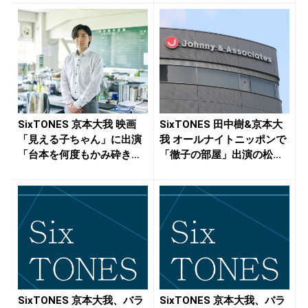
SixTONES 京本大我 映画
SixTONES 田中樹&京本大
「見える子ちゃん」に出演
我 オールナイトニッポンで
「台本を何度もかみ砕き
「徹子の部屋」出演の松...
な...
SixTONES 京本大我、バラ
SixTONES 京本大我、バラ