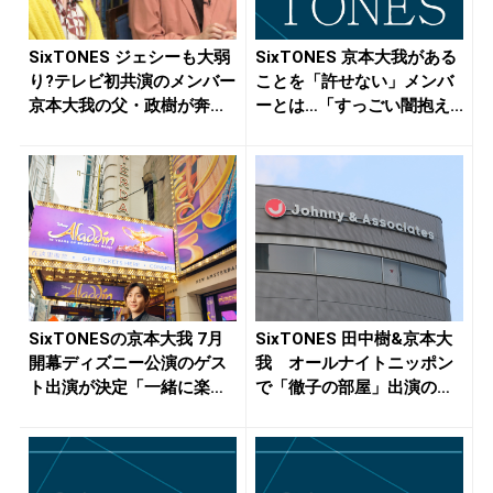
SixTONES ジェシーも大弱
SixTONES 京本大我がある
り?テレビ初共演のメンバー
ことを「許せない」メンバ
京本大我の父・政樹が奔...
ーとは…「すっごい闇抱え...
SixTONESの京本大我 7月
SixTONES 田中樹&京本大
開幕ディズニー公演のゲス
我 オールナイトニッポン
ト出演が決定「一緒に楽
で「徹子の部屋」出演の
し...
松...