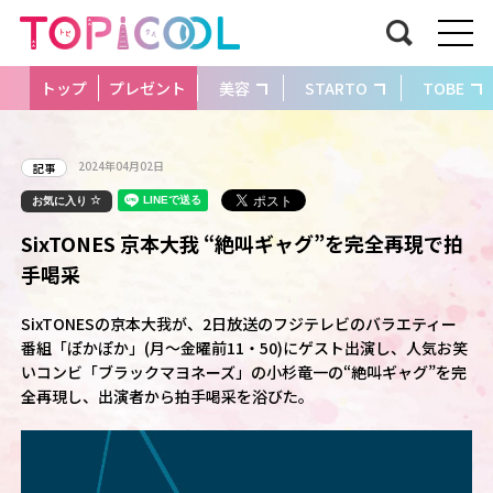
トップ
プレゼント
美容
STARTO
TOBE
2024年04月02日
記事
お気に入り
SixTONES 京本大我 “絶叫ギャグ”を完全再現で拍
手喝采
SixTONESの京本大我が、2日放送のフジテレビのバラエティー
番組「ぽかぽか」(月～金曜前11・50)にゲスト出演し、人気お笑
いコンビ「ブラックマヨネーズ」の小杉竜一の“絶叫ギャグ”を完
全再現し、出演者から拍手喝采を浴びた。