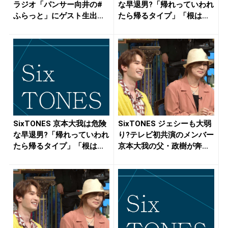
ラジオ「パンサー向井の#
な早退男?「帰れっていわれ
ふらっと」にゲスト生出...
たら帰るタイプ」「根は...
SixTONES 京本大我は危険
SixTONES ジェシーも大弱
な早退男?「帰れっていわれ
り?テレビ初共演のメンバー
たら帰るタイプ」「根は...
京本大我の父・政樹が奔...