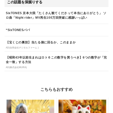
この話題を深掘りする
SixTONES 京本大我「たくさん観てくださって本当にありがとう」 ソ
ロ曲「Night rider」MV再生100万回突破に感謝いっぱい
“SixTONESパパ
【宝くじの裏技】当たる側に回るか、このままか
AD(合同会社デジタルファーム )
【昭和43年以前生まれはロト６この数字を買うべき】6つの数字が「完
全一致」する方法
AD(株式会社MURA)
こちらもおすすめ