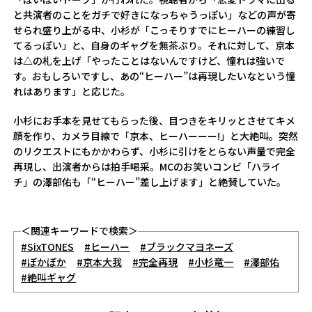
と共演者のことをガチで好きになっちゃうっぽい」などの声が寄
せられ盛り上がる中、小杉が「こっそりすでにヒーハーの練習し
てるっぽい」と、自身のギャグを無茶ぶり。それに対して、京本
は△の札を上げ「やったことはないんですけど、憧れは強いで
す。おもしろいですし、あの“ヒーハー”は再現したいなという憧
れはあります」と応じた。
小杉にお手本を見せてもらった後、目つきをキリッとさせてキメ
顔を作り、カメラ目線で「京本、ヒーハーーー!」と大絶叫。突然
のリクエストにもかかわらず、小杉に引けをとらない声量で完全
再現し、出演者からは拍手喝采。MCのお笑いコンビ「ハライ
チ」の澤部佑も「“ヒーハー”差し上げます」と絶賛していた。
＜関連キーワードで検索＞
#SixTONES
#ヒーハー
#ブラックマヨネーズ
#ぽかぽか
#京本大我
#完全再現
#小杉竜一
#澤部佑
#絶叫ギャグ