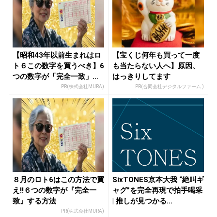
【昭和43年以前生まれはロ
【宝くじ何年も買って一度
ト６この数字を買うべき】6
も当たらない人へ】原因、
つの数字が「完全一致」す
はっきりしてます
る方...
PR(株式会社MURA)
PR(合同会社デジタルファーム )
８月のロト6はこの方法で買
SixTONES京本大我 “絶叫ギ
え!!６つの数字が『完全一
ャグ”を完全再現で拍手喝采
致』する方法
| 推しが見つかる...
PR(株式会社MURA)