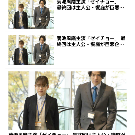
菊池風磨主演「ゼイチョー」
最終回は主人公・饗庭が巨悪企
業との最終決戦を繰り広げ...
菊池風磨主演「ゼイチョー」 最
終回は主人公・饗庭が巨悪企業
との最終決戦を繰り広げ...
菊池風磨主演「ゼイチョー」 最終回は主人公・饗庭が