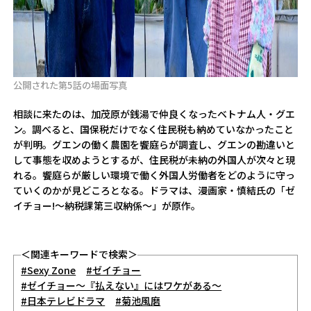
公開された第5話の場面写真
相談に来たのは、加茂原が銭湯で仲良くなったベトナム人・グエ
ン。調べると、国保税だけでなく住民税も納めていなかったこと
が判明。グエンの働く農園を饗庭らが調査し、グエンの勘違いと
して事態を収めようとするが、住民税が未納の外国人が次々と現
れる。饗庭らが厳しい環境で働く外国人労働者をどのように守っ
ていくのかが見どころとなる。ドラマは、漫画家・慎結氏の「ゼ
イチョー!～納税課第三収納係～」が原作。
＜関連キーワードで検索＞
#Sexy Zone
#ゼイチョー
#ゼイチョー～『払えない』にはワケがある～
#日本テレビドラマ
#菊池風磨