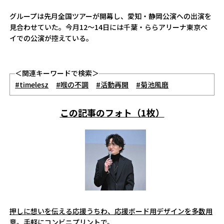
グループは先月全国ツアーが開幕し、愛知・静岡公演への出演を
見合わせていた。今月12～14日には千葉・ららアリーナ東京ベ
イでの公演が控えている。
＜関連キーワードで検索＞
#timelesz
#喉の不調
#活動再開
#菊池風磨
この記事のフォト（1枚）
押しに想いを伝える応援うちわ、応援ボード用デザインを多数用
意。手軽にコンビニプリントで。