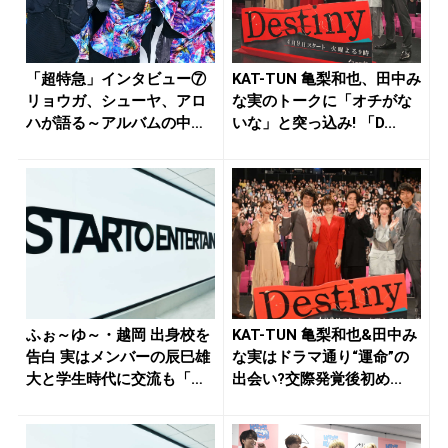
「超特急」インタビュー⑦
KAT-TUN 亀梨和也、田中み
リョウガ、シューヤ、アロ
な実のトークに「オチがな
ハが語る～アルバムの中で
いな」と突っ込み! 「D...
一番ク...
ふぉ～ゆ～・越岡 出身校を
KAT-TUN 亀梨和也&田中み
告白 実はメンバーの辰巳雄
な実はドラマ通り“運命”の
大と学生時代に交流も「初
出会い?交際発覚後初め...
めて...