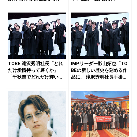
汗...
TOBE 滝沢秀明社長「どれ
IMP.リーダー影山拓也「TO
だけ愛情持って磨くか」
BEの新しい歴史を刻める作
「千秋楽でどれだけ輝いたI
品に」 滝沢秀明社長手掛...
MP...