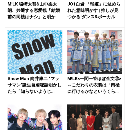
M!LK 塩崎太智&山中柔太
JO1白岩 「瑠姫」に込めら
朗、共通する恋愛観「結婚
れた意味明かす | 推しが見
前の同棲はナシ」と明かす
つかる!ダンス&ボーカル...
も最...
Snow Man 向井康二 “マッ
M!LK<一問一答ほぼ全文②>
サマン”誕生自虐秘話明かし
～こだわりの衣装は「南極
たら「知らないようじ...
に行けるかなというくらい
厚...