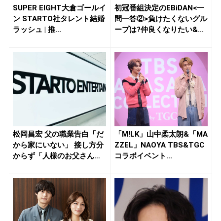
SUPER EIGHT大倉ゴールイ
初冠番組決定のEBiDAN<一
ン STARTO社タレント結婚
問一答②>負けたくないグル
ラッシュ | 推...
ープは?仲良くなりたい&...
松岡昌宏 父の職業告白「だ
「M!LK」山中柔太朗&「MA
から家にいない」 接し方分
ZZEL」NAOYA TBS&TGC
からず「人様のお父さんが
コラボイベント...
苦手...