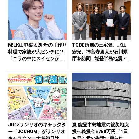
M!LK山中柔太朗 母の手作り
TOBE所属の三宅健、北山
料理で家族が大ピンチに?!
宏光、神宮寺勇太が石川県
「ニラの中にスイセンが
庁を訪問…能登半島地震・
入...
奥能登...
JO1×サンリオのキャラクタ
嵐 能登半島地震の被災地支
ー「JOCHUM」がサンリオ
援へ義援金6750万円「1日
キャラクター大賞初日速
も早く元の生活に戻られる