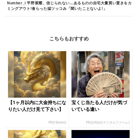
Number_i 平野紫耀、信じられない…あるものの自宅大量買い置きをカ
ミングアウト!食らった猛ツッコみ「聞いたことないよ!」
こちらもおすすめ
【1ヶ月以内に大金持ちにな
宝くじ当たる人だけが気づ
りたい人だけ見て下さい】
いている違い
PR(Il Sereno)
PR(合同会社デジタルファーム )