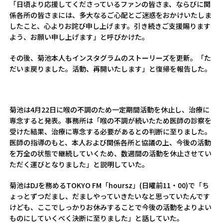
「日頃より応援してくださっているファンの皆さま、ならびに関
係各所の皆さまには、多大なるご心配とご迷惑をおかけいたしま
したこと、心よりお詫び申し上げます。引き続きご支援賜ります
よう、お願い申し上げます」と呼びかけた。
その後、菊池本人もインスタグラムのストーリーズを更新。「た
だいま戻りました。活動、再開いたします」と復帰を報告した。
菊池は4月22日に喉の不調のため一定期間活動を休止し、治療に
専念すると発表。事務所は「喉の不調が続いたため医師の診察を
受けた結果、治療に専念する必要があるとの判断に至りました。
医師の指導のもと、本人および関係各所と協議の上、今後の活動
を万全の状態で継続していくため、数週間の活動を休止させてい
ただく運びとなりました」と説明していた。
菊池はDJを務めるTOKYO FM「hoursz」(日曜前11・00)で「ち
ょっとずつだまし、だましやっていきたいなと思っていたんです
けども、ここでしっかりお休みすることで今後の活動をよりよい
ものにしていくべく決断に至りました」と話していた。