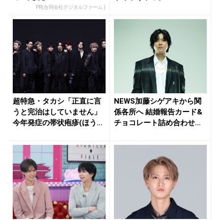
PR(合同会社デジタルファーム )
超特急・タカシ「正直に言
NEWS加藤シゲアキから関
うと完治はしていません」
係各所へ 結婚報告カード&
今年発症の帯状疱疹(ほうし
チョコレート詰め合わせ、
ん)...
小説...