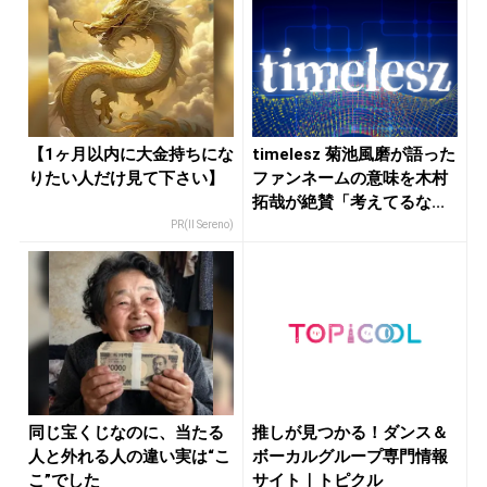
【1ヶ月以内に大金持ちにな
timelesz 菊池風磨が語った
りたい人だけ見て下さい】
ファンネームの意味を木村
拓哉が絶賛「考えてるな...
PR(Il Sereno)
同じ宝くじなのに、当たる
推しが見つかる！ダンス＆
人と外れる人の違い実は“こ
ボーカルグループ専門情報
こ”でした
サイト｜トピクル