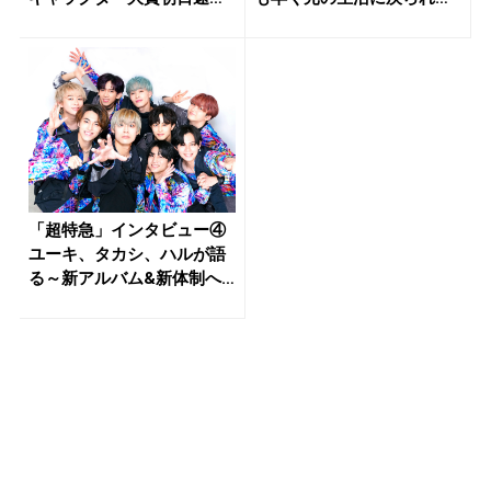
報...
事...
「超特急」インタビュー④
ユーキ、タカシ、ハルが語
る～新アルバム&新体制へ
の胸の...