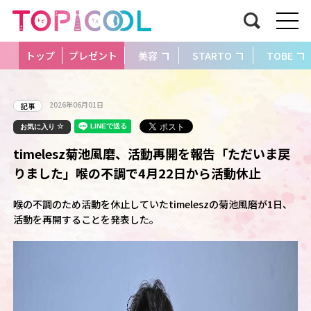
トップ
プレゼント
美容
STARTO
TOBE
2026年06月01日
記事
お気に入り
timelesz菊池風磨、活動再開を報告「ただいま戻
りました」喉の不調で4月22日から活動休止
喉の不調のため活動を休止していたtimeleszの菊池風磨が1日、
活動を再開することを発表した。