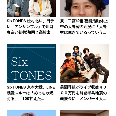
SixTONES 松村北斗、日テ
嵐・二宮和也 芸能活動休止
レ「アンサンブル」で川口
中の大野智の近況に「大野
春奈と初共演!同じ高校出...
智は生きているっていうの
を発信...
SixTONES 京本大我、LINE
男闘呼組がライブ収益４０
既読スルーは「めっちゃ燃
００万円を能登半島地震の
える」「100甘えた...
義援金に メンバー４人
「支援に貢...