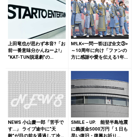
上田竜也が思わず本音?「お
M!LK<一問一答ほぼ全文③>
前一番意味分かんねーよ!」
～10周年に向け「ファンの
“KAT-TUN脱退劇”の...
方に感謝や愛を伝える1年...
NEWS 小山慶一郎「苦手で
SMILE－UP. 能登半島地震
す…」 ライブ途中に“天
に義援金5000万円「１日も
敵”が目の前を通過して冷や
早い復旧・復興お祈り...