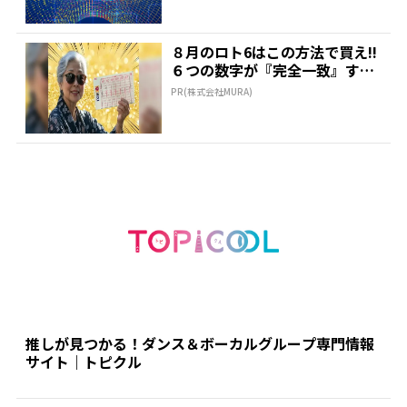
８月のロト6はこの方法で買え!!
６つの数字が『完全一致』する
方法
PR(株式会社MURA)
推しが見つかる！ダンス＆ボーカルグループ専門情報
サイト｜トピクル