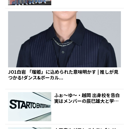
JO1白岩 「瑠姫」に込められた意味明かす | 推しが見
つかる!ダンス&ボーカル...
ふぉ～ゆ～・越岡 出身校を告白
実はメンバーの辰巳雄大と学生
時代に交流も「初めて...