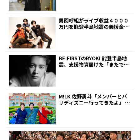
男闘呼組がライブ収益４０００
万円を能登半島地震の義援金
に メンバー４人「支援に貢...
BE:FIRSTのRYOKI 能登半島地
震、支援物資届けた「またでき
ることはあれ...
M!LK 佐野勇斗「メンバーとパ
リディズニー行ってきたよ」 お
ねだり叶った結成1...