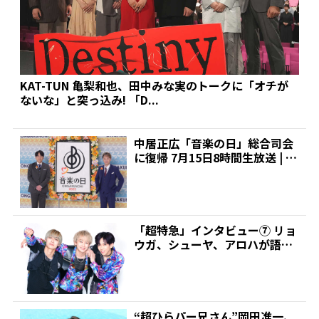
KAT-TUN 亀梨和也、田中みな実のトークに「オチが
ないな」と突っ込み! 「D...
中居正広「音楽の日」総合司会
に復帰 7月15日8時間生放送 | 推
しが見つかる!...
「超特急」インタビュー⑦ リョ
ウガ、シューヤ、アロハが語る
～アルバムの中で一番ク...
“超ひらパー兄さん”岡田准一、