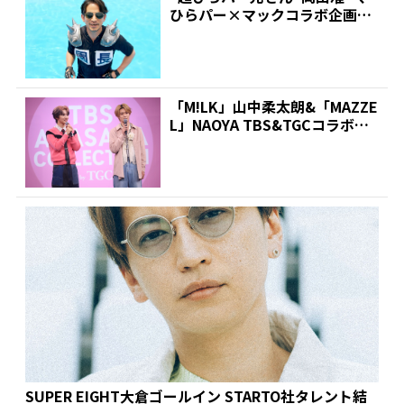
ひらパー×マックコラボ企画で
空にむかって“♪ぱっぱ...
「M!LK」山中柔太朗&「MAZZE
L」NAOYA TBS&TGCコラボイ
ベント...
SUPER EIGHT大倉ゴールイン STARTO社タレント結