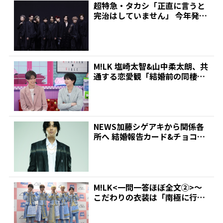
超特急・タカシ「正直に言うと
完治はしていません」 今年発症
の帯状疱疹(ほうしん)...
M!LK 塩崎太智&山中柔太朗、共
通する恋愛観「結婚前の同棲は
ナシ」と明かすも最...
NEWS加藤シゲアキから関係各
所へ 結婚報告カード&チョコレ
ート詰め合わせ、小説...
M!LK<一問一答ほぼ全文②>～
こだわりの衣装は「南極に行け
るかなというくらい厚...