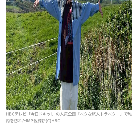
HBCテレビ「今日ドキッ!」の人気企画「ベタな旅人トラベター」で稚
内を訪れたIMP.佐藤新(C)HBC