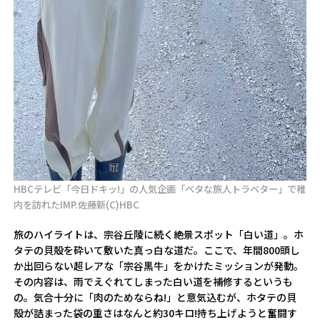
HBCテレビ「今日ドキッ!」の人気企画「ベタな旅人トラベター」で稚
内を訪れたIMP.佐藤新(C)HBC
旅のハイライトは、宗谷丘陵に続く絶景スポット「白い道」。ホ
タテの貝殻を砕いて敷いた真っ白な道だ。ここで、年間800頭し
か出回らない超レアな「宗谷黒牛」をかけたミッションが発動。
その内容は、雨でえぐれてしまった白い道を補修するというも
の。気合十分に「肉のためならね!」と意気込むが、ホタテの貝
殻が詰まった袋の重さはなんと約30キロ!持ち上げようと奮闘す