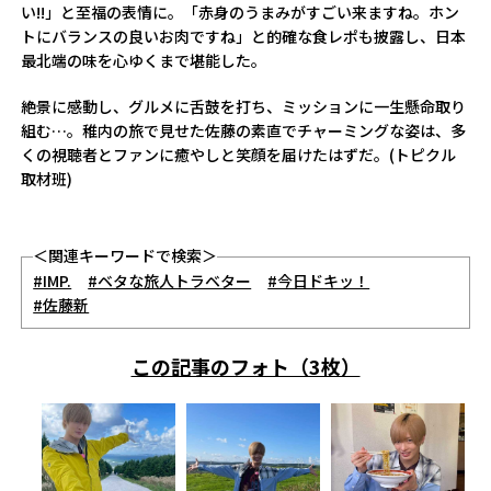
い!!」と至福の表情に。「赤身のうまみがすごい来ますね。ホン
トにバランスの良いお肉ですね」と的確な食レポも披露し、日本
最北端の味を心ゆくまで堪能した。
絶景に感動し、グルメに舌鼓を打ち、ミッションに一生懸命取り
組む…。稚内の旅で見せた佐藤の素直でチャーミングな姿は、多
くの視聴者とファンに癒やしと笑顔を届けたはずだ。(トピクル
取材班)
＜関連キーワードで検索＞
#IMP.
#ベタな旅人トラベター
#今日ドキッ！
#佐藤新
この記事のフォト（3枚）