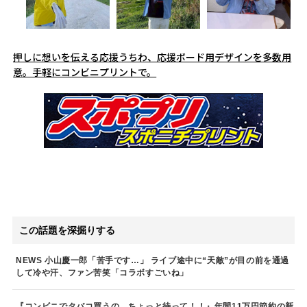
押しに想いを伝える応援うちわ、応援ボード用デザインを多数用
意。手軽にコンビニプリントで。
この話題を深掘りする
NEWS 小山慶一郎「苦手です…」 ライブ途中に“天敵”が目の前を通過
して冷や汗、ファン苦笑「コラボすごいね」
『コンビニでタバコ買うの、ちょっと待って！！』年間11万円節約の新