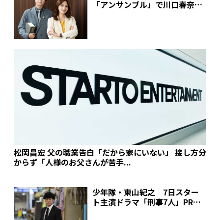
「アンサンブル」で川口春奈と
初共演!同じ高校出...
松岡昌宏 父の職業告白「だから家にいない」 接し方分
からず「人様のお父さんが苦手...
少年隊・東山紀之 7日スター
ト主演ドラマ「刑事7人」PR
テレ朝情報番組をはしご...