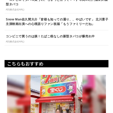
型タバコ
AD(株式会社HAL)
Snow Man佐久間大介「皆様も知っての通り、、やばいです」 北川景子
主演映画出演への心境語りファン祝福「もうファミリーだね」
コンビニで買うのは損！たばこ税なしの新型タバコが爆売れ中
AD(株式会社HAL)
こちらもおすすめ