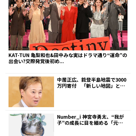
KAT-TUN 亀梨和也&田中みな実はドラマ通り“運命”の
出会い?交際発覚後初め...
中居正広、能登半島地震で3000
万円寄付 「新しい地図」と日
本財団が立ち上げた基...
Number_i 神宮寺勇太、“我が
子”の成長に目を細める「元気
に育っております...