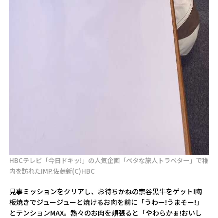
HBCテレビ「今日ドキッ!」の人気企画「ベタな旅人トラベター」で稚
内を訪れたIMP.佐藤新(C)HBC
見事ミッションをクリアし、お待ちかねの宗谷黒牛をゲット!陶
板焼きでジュージューと焼けるお肉を前に「うわー!うまそー!」
とテンションMAX。熱々のお肉を頬張ると「やわらかぁ!おいし