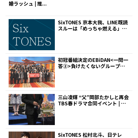
婚ラッシュ | 推...
SixTONES 京本大我、LINE既読
スルーは「めっちゃ燃える」
「100甘えた...
初冠番組決定のEBiDAN<一問一
答②>負けたくないグループは?
仲良くなりたい&...
三山凌輝 “父”岡部たかしと再会
TBS春ドラマ合同イベント | 推
しが見つかる...
SixTONES 松村北斗、日テレ