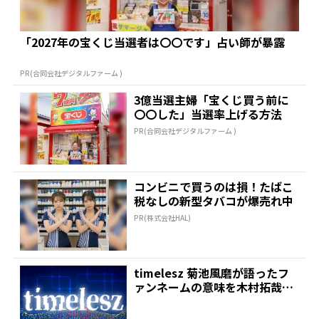
「2027年の宝くじ当選者は〇〇です」占い師が暴露
PR(合同会社デジタルファーム )
3億当選主婦「宝くじ買う前に
〇〇した」当選率上げる方法
PR(合同会社デジタルファーム )
コンビニで買うのは損！たばこ
税なしの新型タバコが爆売れ中
PR(株式会社HAL)
timelesz 菊池風磨が語ったフ
ァンネームの意味を木村拓哉が
絶賛「考えてるな...