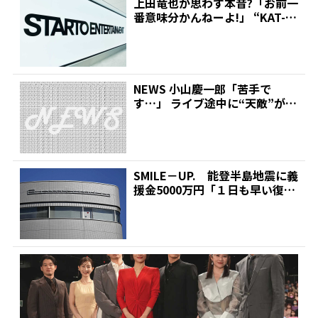
上田竜也が思わず本音?「お前一
番意味分かんねーよ!」 “KAT-T
UN脱退劇”の...
NEWS 小山慶一郎「苦手で
す…」 ライブ途中に“天敵”が目
の前を通過して冷や汗...
SMILE－UP. 能登半島地震に義
援金5000万円「１日も早い復
旧・復興お祈り...