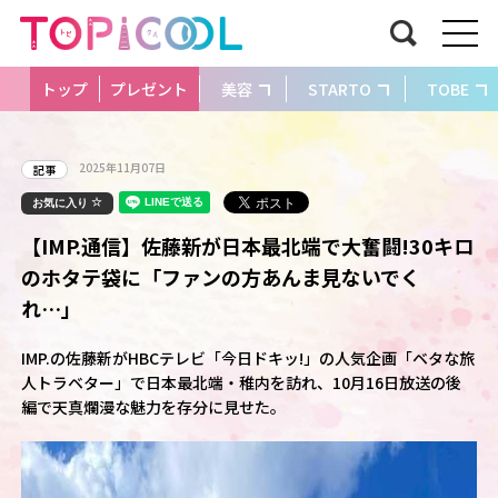
トップ
プレゼント
美容
STARTO
TOBE
2025年11月07日
記事
お気に入り
【IMP.通信】佐藤新が日本最北端で大奮闘!30キロ
のホタテ袋に「ファンの方あんま見ないでく
れ…」
IMP.の佐藤新がHBCテレビ「今日ドキッ!」の人気企画「ベタな旅
人トラベター」で日本最北端・稚内を訪れ、10月16日放送の後
編で天真爛漫な魅力を存分に見せた。