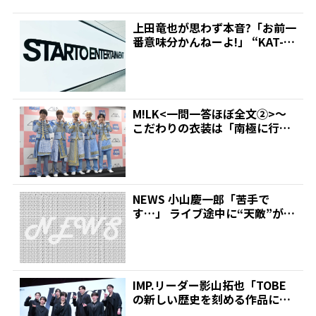
上田竜也が思わず本音?「お前一
番意味分かんねーよ!」 “KAT-T
UN脱退劇”の...
M!LK<一問一答ほぼ全文②>～
こだわりの衣装は「南極に行け
るかなというくらい厚...
NEWS 小山慶一郎「苦手で
す…」 ライブ途中に“天敵”が目
の前を通過して冷や汗...
IMP.リーダー影山拓也「TOBE
の新しい歴史を刻める作品に」
滝沢秀明社長手掛...