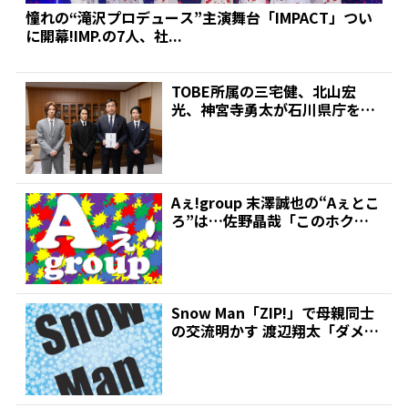
憧れの“滝沢プロデュース”主演舞台「IMPACT」つい
に開幕!IMP.の7人、社...
TOBE所属の三宅健、北山宏
光、神宮寺勇太が石川県庁を訪
問…能登半島地震・奥能登...
Aぇ!group 末澤誠也の“Aぇとこ
ろ”は…佐野晶哉「このホク
ロ」 | 推しが...
Snow Man「ZIP!」で母親同士
の交流明かす 渡辺翔太「ダメだ
しするのよ…...