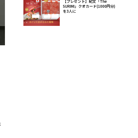
【プレゼント】紀文「The
SURIMI」クオカード(1000円分)
を3人に
。
界
こ