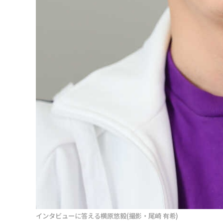
インタビューに答える横原悠毅(撮影・尾崎 有希)