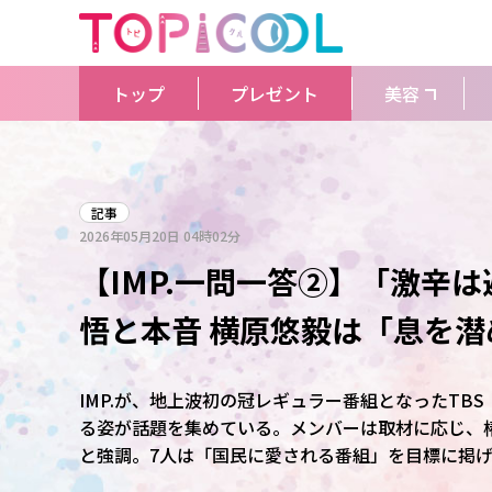
トップ
プレゼント
美容
記事
2026年05月20日
04時02分
【IMP.一問一答②】「激辛
悟と本音 横原悠毅は「息を潜
IMP.が、地上波初の冠レギュラー番組となったTBS
る姿が話題を集めている。メンバーは取材に応じ、
と強調。7人は「国民に愛される番組」を目標に掲