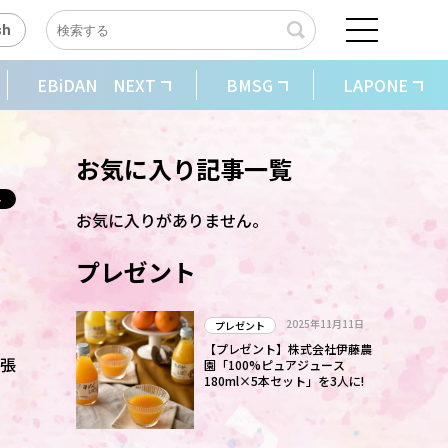
sh
EBiDAN NEXT
BMSG
LAPONE
お気に入り記事一覧
お気に入りがありません。
プレゼント
2025年11月11日
プレゼント
【プレゼント】株式会社伊藤農
を張
園「100%ピュアジュース
180ml×5本セット」を3人に!
」