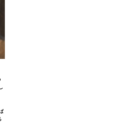
の
し
ぱ
る