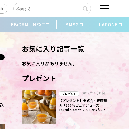
sh
EBiDAN NEXT
BMSG
LAPONE
お気に入り記事一覧
お気に入りがありません。
プレゼント
2025年11月11日
プレゼント
【プレゼント】株式会社伊藤農
送
園「100%ピュアジュース
180ml×5本セット」を3人に!