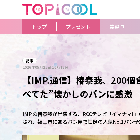
トップ
プレゼント
美容
記事
2026年05月25日
16時13分
【IMP.通信】椿泰我、200
べてた”懐かしのパンに感激
IMP.の椿泰我が出演する、RCCテレビ「イマナマ
され、福山市にあるパン屋で恒例の人気No.1パン