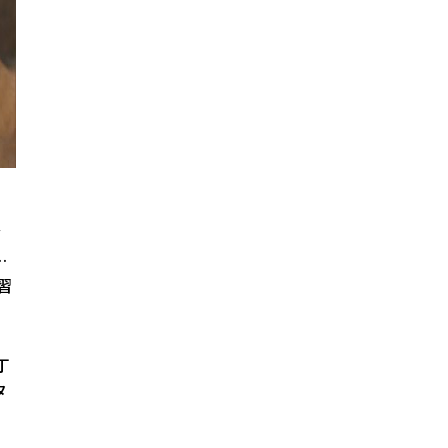
バ
…
習
丁
タ