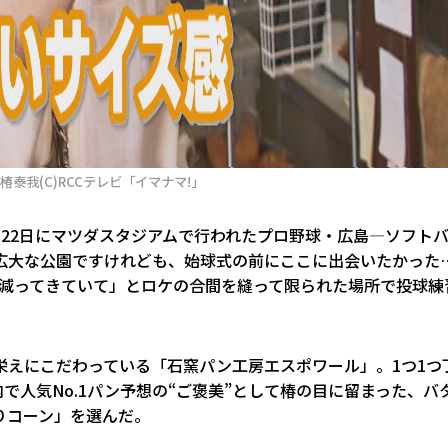
泰我(C)RCCテレビ「イマナマ!」
22日にマツダスタジアムで行われたプロ野球・広島―ソフト
広大な公園ですけれども、始球式の前にここに出会いたかった
か減ってきていて」とロケの合間を縫って限られた場所で投球練
栄えにこだわっている「石窯パン工房エスポワール」。1つ1つ
で人気No.1パン予想の“ご褒美”として椿の目に留まった、バ
りコーン」を選んだ。