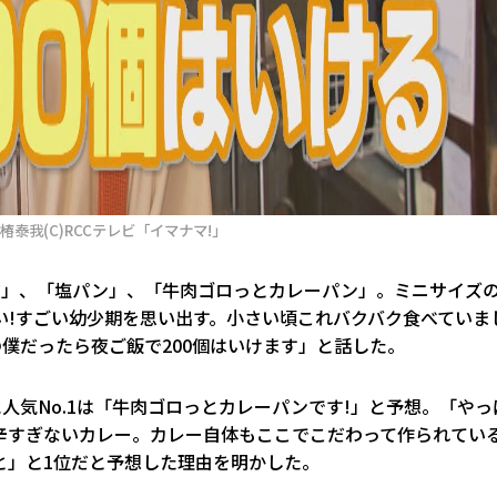
泰我(C)RCCテレビ「イマナマ!」
ジ」、「塩パン」、「牛肉ゴロっとカレーパン」。ミニサイズ
い!すごい幼少期を思い出す。小さい頃これバクバク食べていま
の僕だったら夜ご飯で200個はいけます」と話した。
人気No.1は「牛肉ゴロっとカレーパンです!」と予想。「やっ
辛すぎないカレー。カレー自体もここでこだわって作られてい
と」と1位だと予想した理由を明かした。