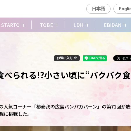
日本語
Engli
STARTO
TOBE
LDH
EBiDAN
お気に入り
個食べられる!?小さい頃に“バクバク食
!」の人気コーナー「椿泰我の広島パンパカパーン」の第71回が放
予想に挑戦した。