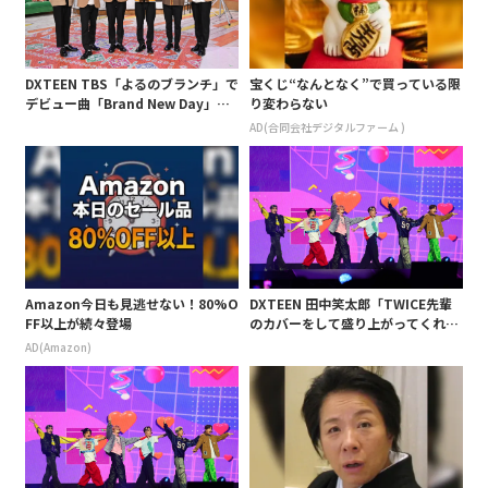
DXTEEN TBS「よるのブランチ」で
宝くじ“なんとなく”で買っている限
デビュー曲「Brand New Day」を
り変わらない
フルサイズで初披露!
AD(合同会社デジタルファーム )
Amazon今日も見逃せない！80%O
DXTEEN 田中笑太郎「TWICE先輩
FF以上が続々登場
のカバーをして盛り上がってくれて
よかったです!」<KCON1日目>
AD(Amazon)