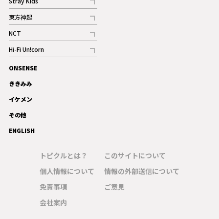
Stray Kids
記事
東方神起
記事
NCT
記事
Hi-Fi Un!corn
記事
ONSENSE
ギャラリー
ききみみ
イケメン
その他
ENGLISH
トピクルとは？
このサイトについて
個人情報について
情報の外部送信について
免責事項
ご意見
会社案内