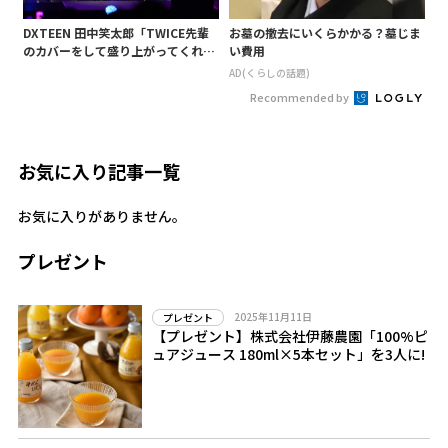
DXTEEN 田中笑太郎「TWICE先輩
お墓の撤去にいくらかかる？墓じま
のカバーをして盛り上がってくれて
い費用
よかったです!」<KCON1日目>
AD(くらしの話題)
Recommended by
お気に入り記事一覧
お気に入りがありません。
プレゼント
2025年11月11日
プレゼント
【プレゼント】株式会社伊藤農園「100%ピ
ュアジュース 180ml×5本セット」を3人に!