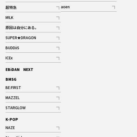
記事
記事
aoen
超特急
記事
記事
M!LK
ギャラリー
記事
原因は自分にある。
記事
SUPER★DRAGON
記事
BUDDiiS
記事
ICEx
記事
EBiDAN NEXT
BMSG
BE:FIRST
記事
MAZZEL
ギャラリー
記事
STARGLOW
ギャラリー
記事
K-POP
NAZE
記事