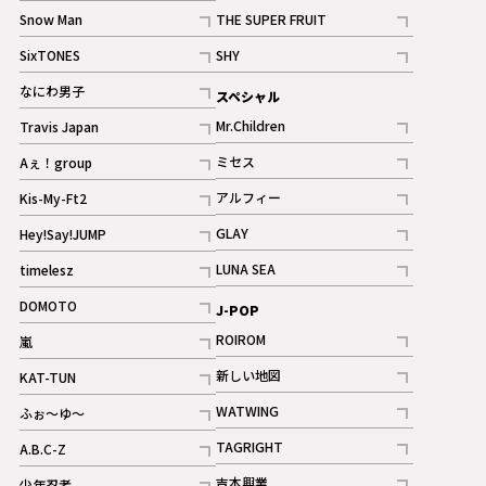
記事
Snow Man
THE SUPER FRUIT
記事
記事
SixTONES
SHY
ギャラリー
ギャラリー
記事
記事
なにわ男子
スペシャル
ギャラリー
記事
Mr.Children
Travis Japan
記事
記事
ミセス
Aぇ！group
記事
記事
アルフィー
Kis-My-Ft2
記事
記事
GLAY
Hey!Say!JUMP
ギャラリー
記事
記事
LUNA SEA
timelesz
記事
記事
DOMOTO
J-POP
記事
ROIROM
嵐
記事
記事
新しい地図
KAT-TUN
記事
記事
WATWING
ふぉ～ゆ～
記事
記事
TAGRIGHT
A.B.C-Z
記事
記事
吉本興業
少年忍者