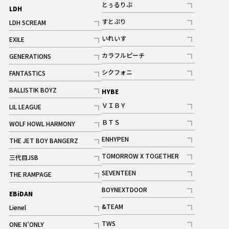
記事
とぅるりぶ
LDH
記事
すとぷり
LDH SCREAM
記事
記事
いれいす
EXILE
ギャラリー
記事
記事
カラフルピーチ
GENERATIONS
ギャラリー
記事
記事
シクフォニ
FANTASTICS
記事
記事
BALLISTIK BOYZ
HYBE
記事
ＶＩＢＹ
LIL LEAGUE
記事
記事
ＢＴＳ
WOLF HOWL HARMONY
記事
記事
ENHYPEN
THE JET BOY BANGERZ
記事
記事
TOMORROW X TOGETHER
三代目JSB
記事
記事
SEVENTEEN
THE RAMPAGE
ギャラリー
記事
記事
BOYNEXTDOOR
EBiDAN
ギャラリー
記事
&TEAM
Lienel
記事
記事
TWS
ONE N’ONLY
ギャラリー