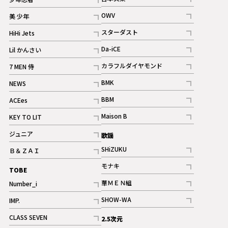
ギャラリー
記事
記事
OWV
美 少年
記事
記事
スターダスト
HiHi Jets
ギャラリー
記事
記事
Da-iCE
Lil かんさい
記事
記事
カラフルダイヤモンド
7 MEN 侍
記事
記事
BMK
NEWS
記事
記事
BBM
ACEes
ギャラリー
記事
記事
Maison B
KEY TO LIT
ギャラリー
記事
記事
ジュニア
歌謡
ギャラリー
記事
SHiZUKU
Ｂ＆ＺＡＩ
記事
記事
モナキ
TOBE
記事
華ＭＥＮ組
Number_i
記事
記事
SHOW-WA
IMP.
記事
記事
CLASS SEVEN
2.5次元