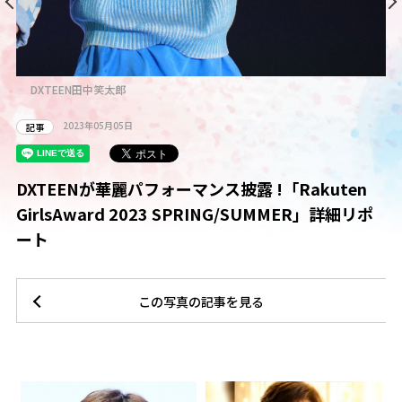
DXTEEN田中笑太郎
2023年05月05日
記事
シャ
DXTEENが華麗パフォーマンス披露 !「Rakuten
田
GirlsAward 2023 SPRING/SUMMER」詳細リポ
ート
この写真の記事を見る