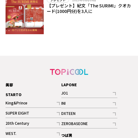
【プレゼント】紀文「The SURIMI」クオカ
ード(1000円分)を3人に
美容
LAPONE
JO1
STARTO
記事
King&Prince
INI
ギャラリー
記事
記事
SUPER EIGHT
DXTEEN
ギャラリー
記事
記事
20th Century
ZEROBASEONE
ギャラリー
記事
記事
WEST.
つば男