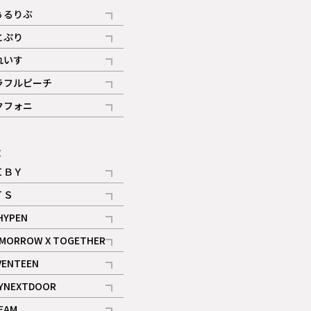
ぅるりぶ
記事
とぷり
記事
れいす
ギャラリー
記事
ラフルピーチ
ギャラリー
記事
クフォニ
記事
E
ＩＢＹ
記事
ＴＳ
記事
HYPEN
記事
MORROW X TOGETHER
記事
VENTEEN
ギャラリー
記事
YNEXTDOOR
記事
EAM