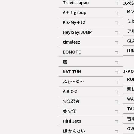
Travis Japan
スペ
記事
Mr.
Aぇ！group
記事
ミ
Kis-My-Ft2
記事
ア
Hey!Say!JUMP
ギャラリー
記事
GL
timelesz
記事
LU
DOMOTO
記事
嵐
記事
J-PO
KAT-TUN
記事
RO
ふぉ～ゆ～
記事
新
A.B.C-Z
記事
WA
少年忍者
ギャラリー
記事
TA
美 少年
記事
吉
HiHi Jets
記事
OW
Lil かんさい