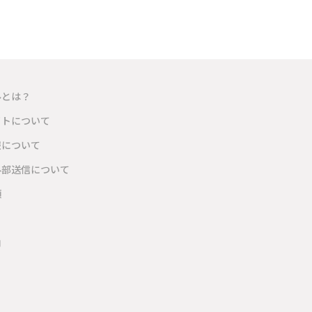
ルとは？
イトについて
報について
外部送信について
項
内