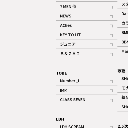
記事
ス
7 MEN 侍
記事
Da-
NEWS
記事
カ
ACEes
記事
BM
KEY TO LIT
記事
BB
ジュニア
記事
Mai
Ｂ＆ＺＡＩ
記事
歌謡
TOBE
SH
Number_i
記事
モ
IMP.
記事
華
CLASS SEVEN
記事
SH
LDH
2.5
LDH SCREAM