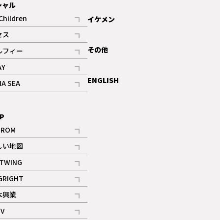
シャル
Children
イケメン
記事
セス
記事
その他
ルフィー
記事
AY
記事
ENGLISH
NA SEA
記事
P
IROM
記事
しい地図
記事
TWING
記事
GRIGHT
記事
本興業
記事
V