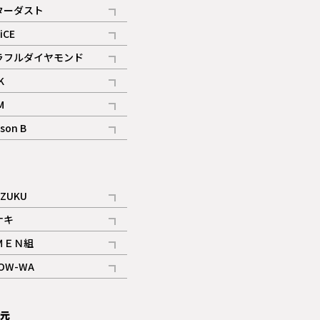
記事
ターダスト
ギャラリー
記事
iCE
記事
ラフルダイヤモンド
記事
K
記事
M
ギャラリー
記事
son B
ギャラリー
記事
ギャラリー
iZUKU
記事
ナキ
記事
ＭＥＮ組
記事
OW-WA
記事
次元