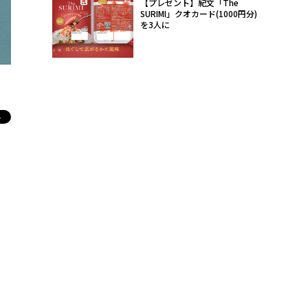
【プレゼント】紀文「The
SURIMI」クオカード(1000円分)
を3人に
整備士の制服でダンスを披露する田中笑太郎
記事
2023年09月06日
23時40分
寺
DXTEEN 2ndシングル「First
日空の制服で登場
この写真の