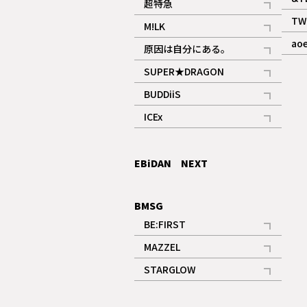
超特急
記事
TW
M!LK
ギャラリー
記事
ao
原因は自分にある。
記事
SUPER★DRAGON
記事
BUDDiiS
記事
ICEx
記事
EBiDAN NEXT
BMSG
BE:FIRST
記事
MAZZEL
ギャラリー
記事
STARGLOW
ギャラリー
記事