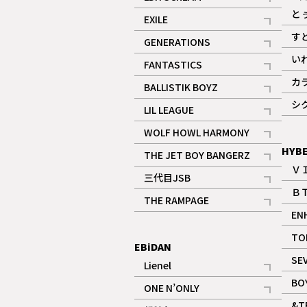
記事
と
EXILE
記事
す
GENERATIONS
記事
い
FANTASTICS
記事
カ
BALLISTIK BOYZ
記事
シ
LIL LEAGUE
記事
WOLF HOWL HARMONY
記事
HYB
THE JET BOY BANGERZ
Ｖ
記事
三代目JSB
Ｂ
記事
THE RAMPAGE
EN
記事
ギャラリー
TO
EBiDAN
SE
Lienel
記事
BO
ONE N’ONLY
記事
&T