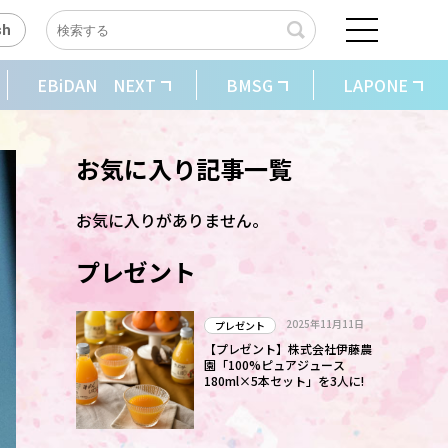
sh
EBiDAN NEXT
BMSG
LAPONE
お気に入り記事一覧
お気に入りがありません。
プレゼント
2025年11月11日
プレゼント
【プレゼント】株式会社伊藤農
園「100%ピュアジュース
180ml×5本セット」を3人に!