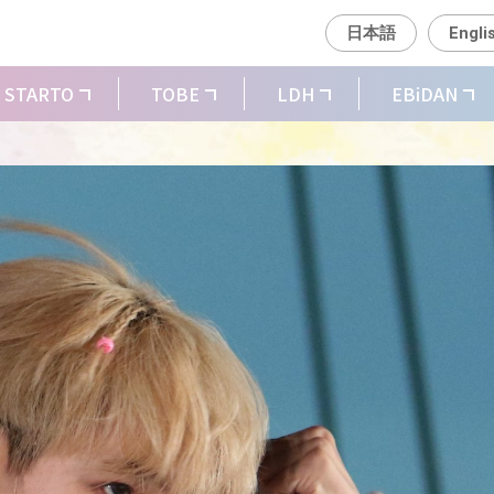
日本語
Engli
STARTO
TOBE
LDH
EBiDAN