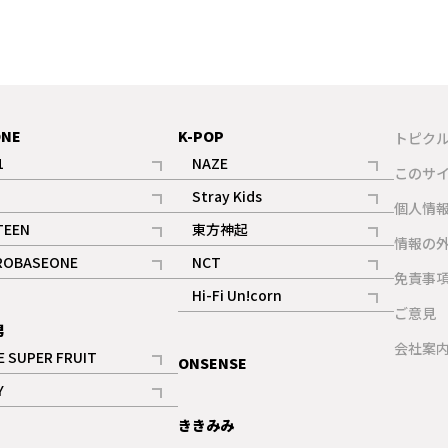
ONE
K-POP
トピク
1
NAZE
このサ
記事
記事
Stray Kids
ギャラリー
個人情
記事
記事
TEEN
東方神起
ギャラリー
情報の
記事
記事
ROBASEONE
NCT
ギャラリー
免責事
記事
記事
Hi-Fi Un!corn
ご意見
記事
男
ギャラリー
会社案
E SUPER FRUIT
ONSENSE
記事
Y
ギャラリー
記事
ききみみ