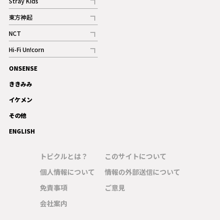
Stray Kids
記事
東方神起
記事
NCT
記事
Hi-Fi Un!corn
記事
ONSENSE
ギャラリー
ききみみ
イケメン
その他
ENGLISH
トピクルとは？
このサイトについて
個人情報について
情報の外部送信について
免責事項
ご意見
会社案内