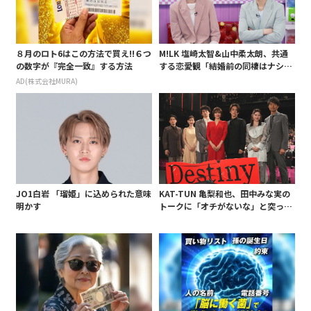
８月のロト6はこの方法で買え!!６つ
M!LK 塩崎太智&山中柔太朗、共通
の数字が『完全一致』する方法
する恋愛観「結婚前の同棲はナシ」
と明かすも最後は決意がグラグラ?
AD(株式会社MURA)
JO1白岩 「瑠姫」に込められた意味
KAT-TUN 亀梨和也、田中みな実の
明かす
トークに「オチがないな」と突っ込
み! 「Destiny」試写会に登場