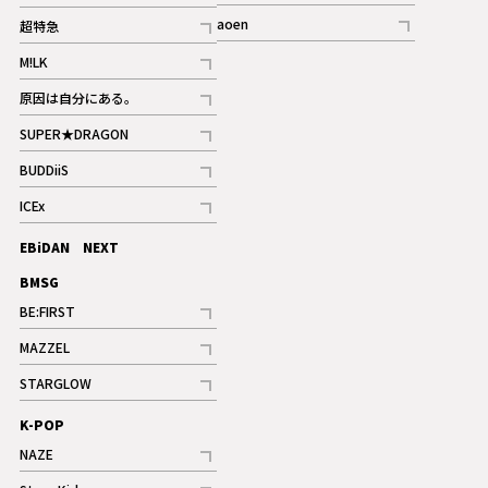
記事
記事
aoen
超特急
記事
記事
M!LK
ギャラリー
記事
原因は自分にある。
記事
SUPER★DRAGON
記事
BUDDiiS
記事
ICEx
記事
EBiDAN NEXT
BMSG
BE:FIRST
記事
MAZZEL
ギャラリー
記事
STARGLOW
ギャラリー
記事
K-POP
NAZE
記事