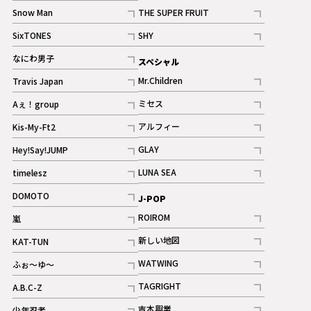
記事
Snow Man
THE SUPER FRUIT
記事
記事
SixTONES
SHY
ギャラリー
ギャラリー
記事
記事
なにわ男子
スペシャル
ギャラリー
記事
Mr.Children
Travis Japan
記事
記事
ミセス
Aぇ！group
記事
記事
アルフィー
Kis-My-Ft2
記事
記事
GLAY
Hey!Say!JUMP
ギャラリー
記事
記事
LUNA SEA
timelesz
記事
記事
DOMOTO
J-POP
記事
ROIROM
嵐
記事
記事
新しい地図
KAT-TUN
記事
記事
WATWING
ふぉ～ゆ～
記事
記事
TAGRIGHT
A.B.C-Z
記事
記事
吉本興業
少年忍者