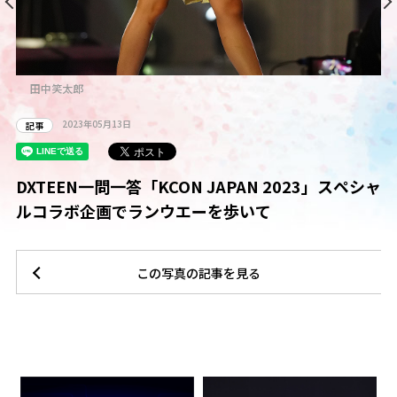
田中笑太郎
2023年05月13日
記事
ペ
DXTEEN一問一答「KCON JAPAN 2023」スペシャ
D
ルコラボ企画でランウエーを歩いて
G
この写真の記事を見る