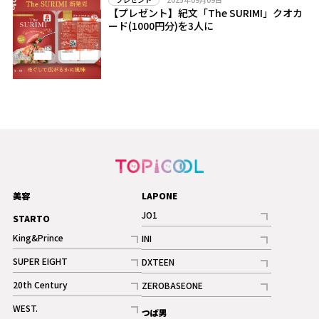
【プレゼント】紀文「The SURIMI」クオカ
ード(1000円分)を3人に
美容
LAPONE
JO1
STARTO
記事
King&Prince
INI
ギャラリー
記事
記事
SUPER EIGHT
DXTEEN
ギャラリー
記事
記事
20th Century
ZEROBASEONE
ギャラリー
記事
記事
WEST.
つば男