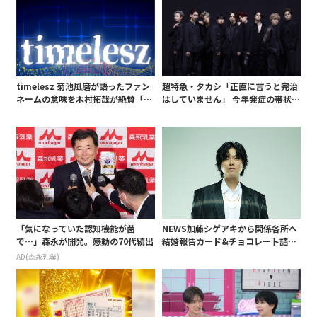
timelesz 菊池風磨が語ったファン
超特急・タカシ「正直に言うと完治
ネームの意味を木村拓哉が絶賛「考
はしていません」 今年発症の帯状疱
えてるな」「素敵だと思います」
疹(ほうしん)の症状について本心告
白 後遺症も語る
「気になっていた認知機能が菌
NEWS加藤シゲアキから関係各所へ
で…」森永が開発。感動の70代続出
結婚報告カード&チョコレート詰め
合わせ、小説家らしく哲学者の名言
AD(森永乳業)
も添えて