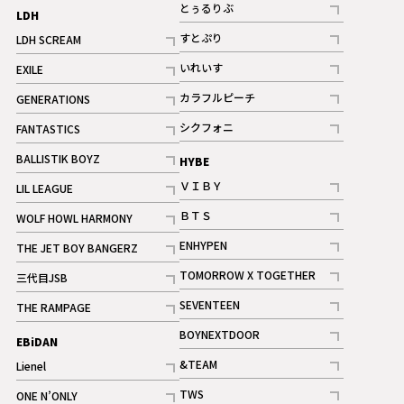
記事
とぅるりぶ
LDH
記事
すとぷり
LDH SCREAM
記事
記事
いれいす
EXILE
ギャラリー
記事
記事
カラフルピーチ
GENERATIONS
ギャラリー
記事
記事
シクフォニ
FANTASTICS
記事
記事
BALLISTIK BOYZ
HYBE
記事
ＶＩＢＹ
LIL LEAGUE
記事
記事
ＢＴＳ
WOLF HOWL HARMONY
記事
記事
ENHYPEN
THE JET BOY BANGERZ
記事
記事
TOMORROW X TOGETHER
三代目JSB
記事
記事
SEVENTEEN
THE RAMPAGE
ギャラリー
記事
記事
BOYNEXTDOOR
EBiDAN
ギャラリー
記事
&TEAM
Lienel
記事
記事
TWS
ONE N’ONLY
ギャラリー