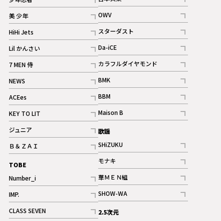
ギャラリー
記事
記事
OWV
美 少年
記事
記事
スターダスト
HiHi Jets
ギャラリー
記事
記事
Da-iCE
Lil かんさい
記事
記事
カラフルダイヤモンド
7 MEN 侍
記事
記事
BMK
NEWS
記事
記事
BBM
ACEes
ギャラリー
記事
記事
Maison B
KEY TO LIT
ギャラリー
記事
記事
ジュニア
歌謡
ギャラリー
記事
SHiZUKU
Ｂ＆ＺＡＩ
記事
記事
モナキ
TOBE
記事
華ＭＥＮ組
Number_i
記事
記事
SHOW-WA
IMP.
記事
記事
CLASS SEVEN
2.5次元