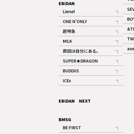
EBiDAN
SE
Lienel
記事
BO
ONE N’ONLY
記事
&T
超特急
記事
TW
M!LK
ギャラリー
記事
ao
原因は自分にある。
記事
SUPER★DRAGON
記事
BUDDiiS
記事
ICEx
記事
EBiDAN NEXT
BMSG
BE:FIRST