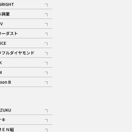
記事
GRIGHT
記事
本興業
記事
V
記事
ターダスト
ギャラリー
記事
iCE
記事
ラフルダイヤモンド
記事
K
記事
M
ギャラリー
記事
son B
ギャラリー
記事
ギャラリー
iZUKU
記事
ナキ
記事
ＭＥＮ組