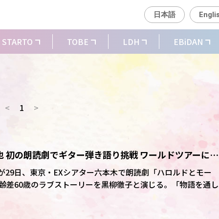
日本語
Engli
STARTO
TOBE
LDH
EBiDAN
<
1
>
三掛龍也 初の朗読劇でギター弾き語り挑戦 ワールドツアーにも
三掛龍也が29日、東京・EXシアター六本木で朗読劇「ハロルドとモー
齢差60歳のラブストーリーを黒柳徹子と演じる。「物語を通し
愛なんだなと感じています。そこが見てくださる皆さんに伝わ
と作品の魅力を語り、「僕自身、そこを意識しながら演じてい