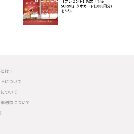
【プレゼント】紀文「The
SURIMI」クオカード(1000円分)
を3人に
ルとは？
イトについて
報について
外部送信について
項
内