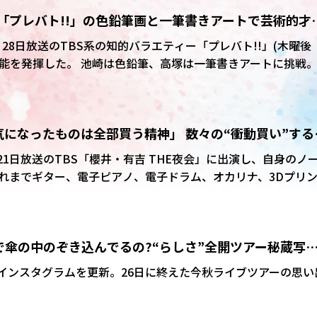
夢、「プレバト!!」の色鉛筆画と一筆書きアートで芸術的才
、28日放送のTBS系の知的バラエティー「プレバト!!」(木曜後
筆、高塚は一筆書きアートに挑戦。
「凄い細かく模様もあるし、
っちゃむずいっす」と苦戦しながらも、繊細な色使いで見事に
海人「気になったものは全部買う精神」 数々の“衝動買い”する
でそれぞれ10点満点を獲得。満点の30点となった。 そして高
、演奏している手元を表現。作品が公開されると、スタジオか
…?
人が、21日放送のTBS「櫻井・有吉 THE夜会」に出演し、自身のノ
っ」「天才だ」と感嘆の声が。MCの浜田雅功も「マジ?これお前
れまでギター、電子ピアノ、電子ドラム、オカリナ、3Dプリ
た。
が、どれもあまり長続きしなかったという。
なんで傘の中のぞき込んでるの?“らしさ”全開ツアー秘蔵写
たよ～」
0日、インスタグラムを更新。26日に終えた今秋ライブツアーの思い