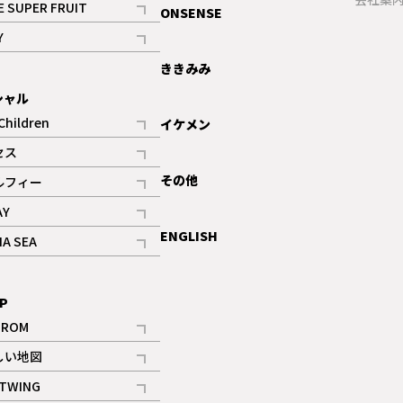
E SUPER FRUIT
ONSENSE
記事
Y
ギャラリー
記事
ききみみ
シャル
Children
イケメン
記事
セス
記事
その他
ルフィー
記事
AY
記事
ENGLISH
NA SEA
記事
P
IROM
記事
しい地図
記事
TWING