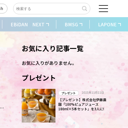
sh
EBiDAN NEXT
BMSG
LAPONE
お気に入り記事一覧
お気に入りがありません。
プレゼント
2025年11月11日
プレゼント
【プレゼント】株式会社伊藤農
園「100%ピュアジュース
180ml×5本セット」を3人に!
っ
き