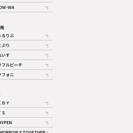
記事
OW-WA
記事
次元
ぅるりぶ
記事
とぷり
記事
れいす
ギャラリー
記事
ラフルピーチ
ギャラリー
記事
クフォニ
記事
E
ＩＢＹ
記事
ＴＳ
記事
HYPEN
記事
MORROW X TOGETHER