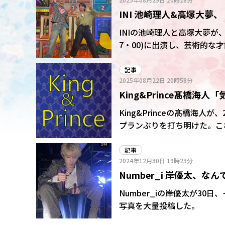
たい」と意気込んだ。
INI 池崎理人&高塚大
を発揮
INIの池崎理人と高塚大夢が
7・00)に出演し、芸術的な才能を発揮した。 池崎は色鉛
それぞれ1位で特待生の称号を獲得した。 池崎は、貝殻を描写。
トゲトゲもあるし、マジでめ
記事
2025年08月22日
20時58分
きあげた。 丁寧な表現や、複雑な形を正しく描写していることが高く評価され、線の運び
King&Prince髙橋
方、描写力、アイデアの各3項目
塚は、ギターをテーマとして
今では使ってない家電とは
King&Princeの髙橋海
は「えー!?やばい」「すご
プランぶりを打ち明けた。こ
ンマに描いた?」と驚いてい
ターなどを衝動買いしてきた
記事
2024年12月30日
19時23分
Number_i 岸優太、
投稿にファン「最高だっ
Number_iの岸優太が3
写真を大量投稿した。