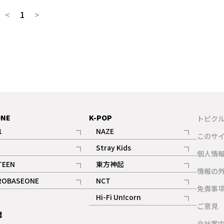
<
1
>
ONE
K-POP
トピク
1
NAZE
このサ
記事
記事
Stray Kids
ギャラリー
個人情
記事
記事
TEEN
東方神起
ギャラリー
情報の
記事
記事
ROBASEONE
NCT
ギャラリー
免責事
記事
記事
Hi-Fi Un!corn
ご意見
記事
男
ギャラリー
会社案