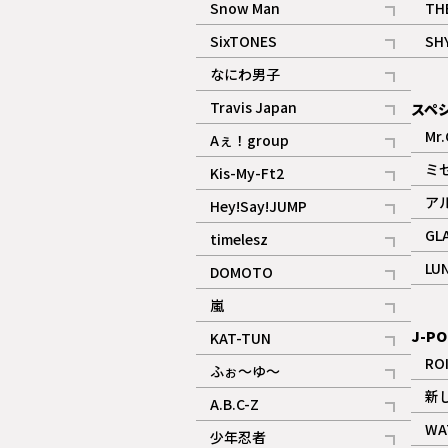
Snow Man
TH
記事
SixTONES
SH
ギャラリー
記事
なにわ男子
ギャラリー
記事
Travis Japan
スペ
記事
Mr.
Aぇ！group
記事
ミ
Kis-My-Ft2
記事
ア
Hey!Say!JUMP
ギャラリー
記事
GL
timelesz
記事
LU
DOMOTO
記事
嵐
記事
J-PO
KAT-TUN
記事
RO
ふぉ～ゆ～
記事
新
A.B.C-Z
記事
WA
少年忍者