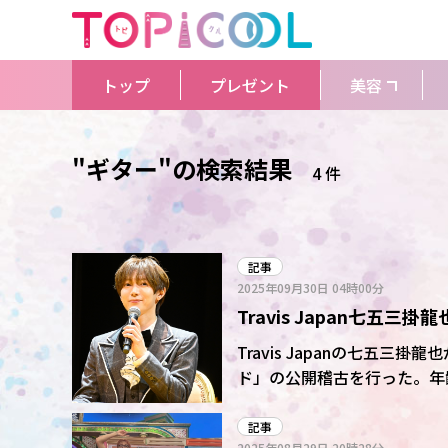
トップ
プレゼント
美容
"ギター"の検索結果
4 件
記事
2025年09月30日
04時00分
Travis Japan七五
持参で猛特訓
Travis Japanの七五
ド」の公開稽古を行った。年
て、一番美しい物って純粋な
ているんじゃないかと思う」
記事
2025年08月29日
20時28分