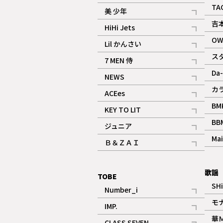
ギャラリー
記事
TA
美 少年
記事
吉
HiHi Jets
記事
OW
Lil かんさい
記事
ス
7 MEN 侍
記事
Da-
NEWS
記事
カ
ACEes
記事
BM
KEY TO LIT
記事
BB
ジュニア
記事
Mai
Ｂ＆ＺＡＩ
記事
歌謡
TOBE
SH
Number_i
記事
モ
IMP.
記事
華
CLASS SEVEN