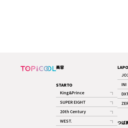
美容
LAP
JO
INI
STARTO
King&Prince
DX
記事
SUPER EIGHT
ZE
記事
20th Century
記事
WEST.
つば
記事