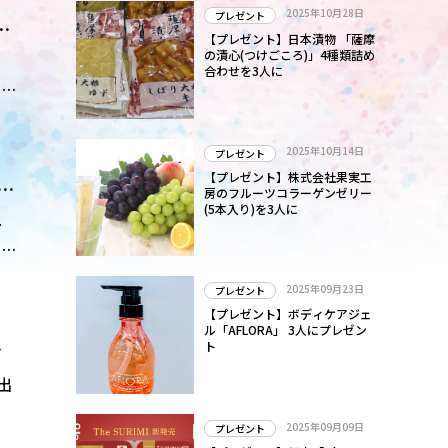
2025年10月28日
プレゼント
能
【プレゼント】日本漬物 「薩摩
の漬心(つけごころ)」4種類詰め
合わせを3人に
描
2025年10月14日
プレゼント
【プレゼント】株式会社果実工
も
房のフルーツコラーゲンゼリー
(5本入り)を3人に
ら
ー
ホ
ン
2025年09月23日
プレゼント
【プレゼント】ボディケアジェ
ル「AFLORA」 3人にプレゼン
真
ト
出
2025年09月09日
プレゼント