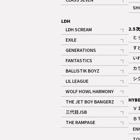
記事
SH
LDH
2.5
LDH SCREAM
記事
と
EXILE
記事
す
GENERATIONS
記事
い
FANTASTICS
記事
カ
BALLISTIK BOYZ
記事
シ
LIL LEAGUE
記事
WOLF HOWL HARMONY
記事
HYB
THE JET BOY BANGERZ
Ｖ
記事
三代目JSB
Ｂ
記事
THE RAMPAGE
EN
記事
ギャラリー
TO