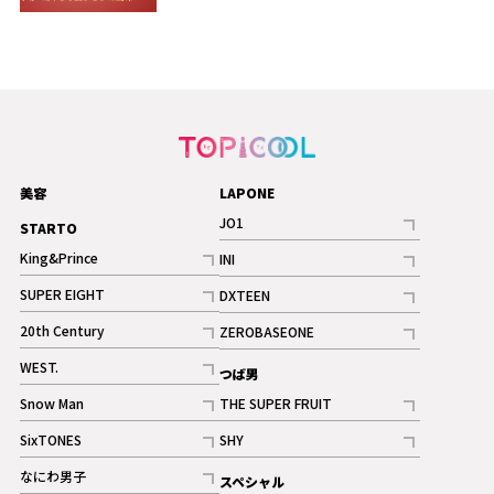
美容
LAPONE
JO1
STARTO
記事
King&Prince
INI
ギャラリー
記事
記事
SUPER EIGHT
DXTEEN
ギャラリー
記事
記事
20th Century
ZEROBASEONE
ギャラリー
記事
記事
WEST.
つば男
記事
Snow Man
THE SUPER FRUIT
記事
記事
SixTONES
SHY
ギャラリー
ギャラリー
記事
記事
なにわ男子
スペシャル
ギャラリー