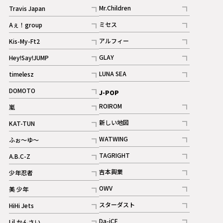
記事
Mr.Children
Travis Japan
記事
記事
ミセス
Aぇ！group
記事
記事
アルフィー
Kis-My-Ft2
記事
記事
GLAY
Hey!Say!JUMP
ギャラリー
記事
記事
LUNA SEA
timelesz
記事
記事
DOMOTO
J-POP
記事
ROIROM
嵐
記事
記事
新しい地図
KAT-TUN
記事
記事
WATWING
ふぉ～ゆ～
記事
記事
TAGRIGHT
A.B.C-Z
記事
記事
吉本興業
少年忍者
ギャラリー
記事
記事
OWV
美 少年
記事
記事
スターダスト
HiHi Jets
ギャラリー
記事
記事
Da-iCE
Lil かんさい