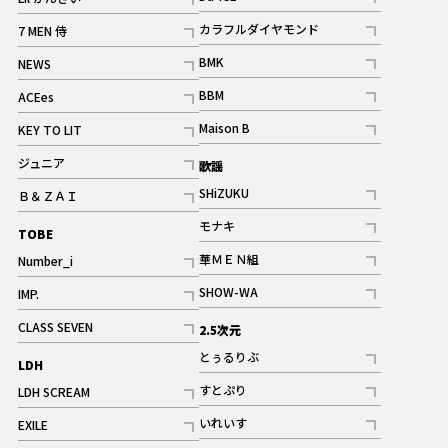
記事
記事
カラフルダイヤモンド
7 MEN 侍
記事
記事
BMK
NEWS
記事
記事
BBM
ACEes
ギャラリー
記事
記事
Maison B
KEY TO LIT
ギャラリー
記事
記事
ジュニア
歌謡
ギャラリー
記事
SHiZUKU
Ｂ＆ＺＡＩ
記事
記事
モナキ
TOBE
記事
華ＭＥＮ組
Number_i
記事
記事
SHOW-WA
IMP.
記事
記事
CLASS SEVEN
2.5次元
記事
とぅるりぶ
LDH
記事
すとぷり
LDH SCREAM
記事
記事
いれいす
EXILE
ギャラリー
記事
記事