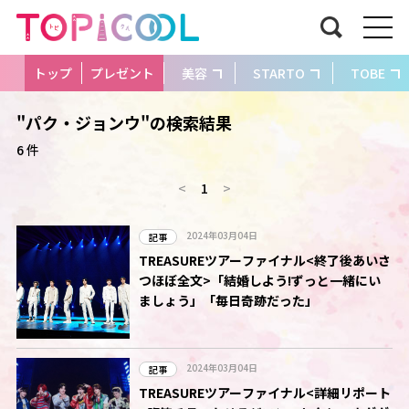
トップ
プレゼント
美容
STARTO
TOBE
"パク・ジョンウ"の検索結果
6 件
<
1
>
2024年03月04日
記事
TREASUREツアーファイナル<終了後あいさ
つほぼ全文>「結婚しよう!ずっと一緒にい
ましょう」「毎日奇跡だった」
2024年03月04日
記事
TREASUREツアーファイナル<詳細リポート