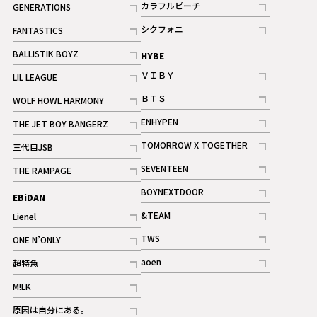
カラフルピーチ
GENERATIONS
ギャラリー
記事
記事
シクフォニ
FANTASTICS
記事
記事
BALLISTIK BOYZ
HYBE
記事
ＶＩＢＹ
LIL LEAGUE
記事
記事
ＢＴＳ
WOLF HOWL HARMONY
記事
記事
ENHYPEN
THE JET BOY BANGERZ
記事
記事
TOMORROW X TOGETHER
三代目JSB
記事
記事
SEVENTEEN
THE RAMPAGE
ギャラリー
記事
記事
BOYNEXTDOOR
EBiDAN
ギャラリー
記事
&TEAM
Lienel
記事
記事
TWS
ONE N’ONLY
ギャラリー
記事
記事
aoen
超特急
記事
記事
M!LK
ギャラリー
記事
原因は自分にある。