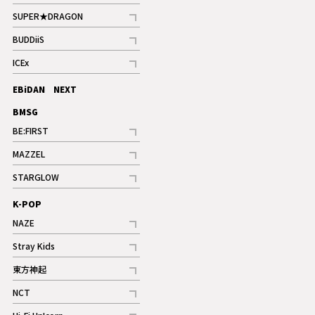
記事
SUPER★DRAGON
記事
BUDDiiS
記事
ICEx
記事
EBiDAN NEXT
BMSG
BE:FIRST
記事
MAZZEL
ギャラリー
記事
STARGLOW
ギャラリー
記事
K-POP
NAZE
記事
Stray Kids
記事
東方神起
記事
NCT
記事