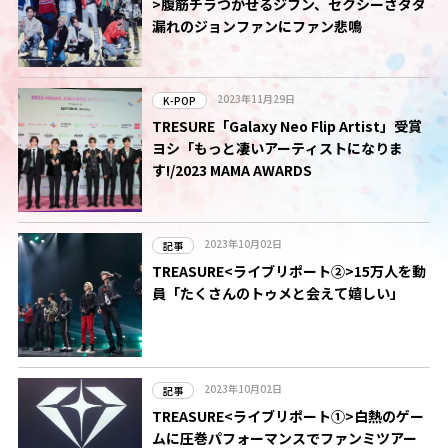
>腹筋チラつかせるジフン、セクシーさダダ
漏れのジョンファンにファン悲鳴
2023年11月29日
K-POP
TRESURE「Galaxy Neo Flip Artist」受賞
ヨシ「もっと凄いアーティストになりま
す!/2023 MAMA AWARDS
2023年10月02日
記事
TREASURE<ライブリポート②>15万人を動
員「たくさんのトゥメと会えて嬉しい」
2023年10月02日
記事
TREASURE<ライブリポート①>白熱のゲー
ムに圧巻パフォーマンスでファンミツアー