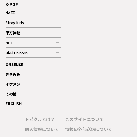
K-POP
NAZE
記事
Stray Kids
記事
東方神起
記事
NCT
記事
Hi-Fi Un!corn
記事
ONSENSE
ギャラリー
ききみみ
イケメン
その他
ENGLISH
トピクルとは？
このサイトについて
個人情報について
情報の外部送信について