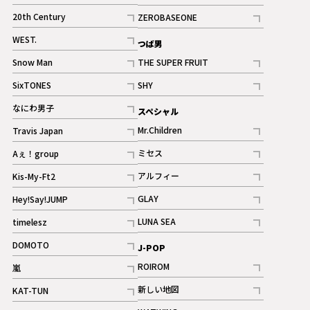
ギャラリー
記事
記事
20th Century
ZEROBASEONE
ギャラリー
記事
記事
WEST.
つば男
記事
Snow Man
THE SUPER FRUIT
記事
記事
SixTONES
SHY
ギャラリー
ギャラリー
記事
記事
なにわ男子
スペシャル
ギャラリー
記事
Mr.Children
Travis Japan
記事
記事
ミセス
Aぇ！group
記事
記事
アルフィー
Kis-My-Ft2
記事
記事
GLAY
Hey!Say!JUMP
ギャラリー
記事
記事
LUNA SEA
timelesz
記事
記事
DOMOTO
J-POP
記事
ROIROM
嵐
記事
記事
新しい地図
KAT-TUN
記事
記事