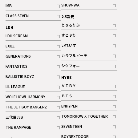
記事
記事
SHOW-WA
IMP.
記事
記事
CLASS SEVEN
2.5次元
記事
とぅるりぶ
LDH
記事
すとぷり
LDH SCREAM
記事
記事
いれいす
EXILE
ギャラリー
記事
記事
カラフルピーチ
GENERATIONS
ギャラリー
記事
記事
シクフォニ
FANTASTICS
記事
記事
BALLISTIK BOYZ
HYBE
記事
ＶＩＢＹ
LIL LEAGUE
記事
記事
ＢＴＳ
WOLF HOWL HARMONY
記事
記事
ENHYPEN
THE JET BOY BANGERZ
記事
記事
TOMORROW X TOGETHER
三代目JSB
記事
記事
SEVENTEEN
THE RAMPAGE
ギャラリー
記事
記事
BOYNEXTDOOR