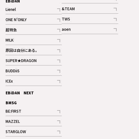
EBiDAN
ギャラリー
記事
&TEAM
Lienel
記事
記事
TWS
ONE N’ONLY
ギャラリー
記事
記事
aoen
超特急
記事
記事
M!LK
ギャラリー
記事
原因は自分にある。
記事
SUPER★DRAGON
記事
BUDDiiS
記事
ICEx
記事
EBiDAN NEXT
BMSG
BE:FIRST
記事
MAZZEL
ギャラリー
記事
STARGLOW
ギャラリー
記事