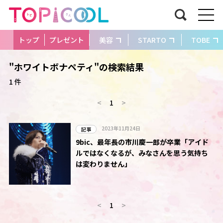
トップ
プレゼント
美容
STARTO
TOBE
"ホワイトボナペティ"の検索結果
1 件
<
1
>
2023年11月24日
記事
9bic、最年長の市川慶一郎が卒業「アイド
ルではなくなるが、みなさんを思う気持ち
は変わりません」
<
1
>