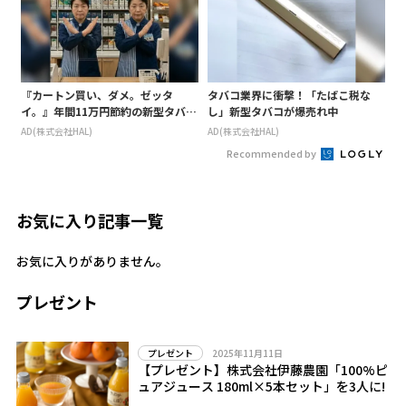
『カートン買い、ダメ。ゼッタ
タバコ業界に衝撃！「たばこ税な
イ。』年間11万円節約の新型タバコ
し」新型タバコが爆売れ中
が爆売れ
AD(株式会社HAL)
AD(株式会社HAL)
Recommended by
お気に入り記事一覧
お気に入りがありません。
プレゼント
2025年11月11日
プレゼント
【プレゼント】株式会社伊藤農園「100%ピ
ュアジュース 180ml×5本セット」を3人に!