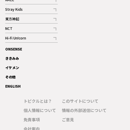
記事
Stray Kids
記事
東方神起
記事
NCT
記事
Hi-Fi Un!corn
記事
ONSENSE
ギャラリー
ききみみ
イケメン
その他
ENGLISH
トピクルとは？
このサイトについて
個人情報について
情報の外部送信について
免責事項
ご意見
会社案内