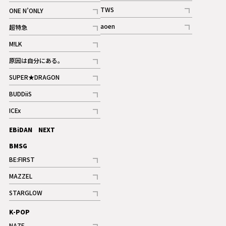
記事
記事
TWS
ONE N’ONLY
ギャラリー
記事
記事
aoen
超特急
記事
記事
M!LK
ギャラリー
記事
原因は自分にある。
記事
SUPER★DRAGON
記事
BUDDiiS
記事
ICEx
記事
EBiDAN NEXT
BMSG
BE:FIRST
記事
MAZZEL
ギャラリー
記事
STARGLOW
ギャラリー
記事
K-POP
NAZE