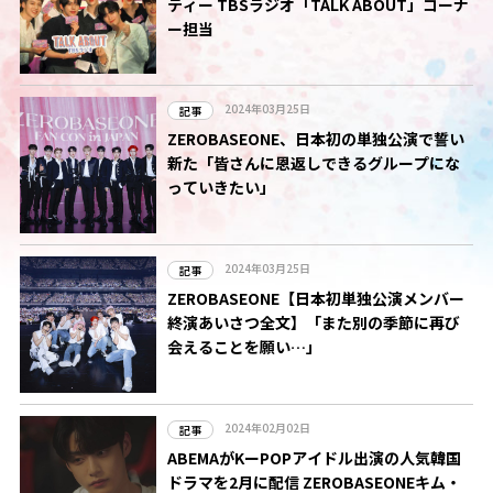
ティー TBSラジオ「TALK ABOUT」コーナ
ー担当
2024年03月25日
記事
ZEROBASEONE、日本初の単独公演で誓い
新た「皆さんに恩返しできるグループにな
っていきたい」
2024年03月25日
記事
ZEROBASEONE【日本初単独公演メンバー
終演あいさつ全文】「また別の季節に再び
会えることを願い…」
2024年02月02日
記事
ABEMAがKーPOPアイドル出演の人気韓国
ドラマを2月に配信 ZEROBASEONEキム・