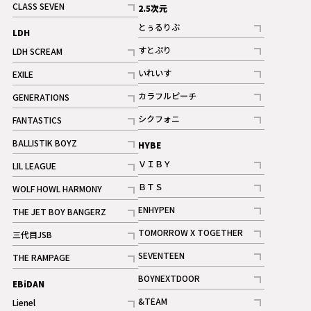
CLASS SEVEN
2.5次元
記事
とぅるりぶ
LDH
記事
すとぷり
LDH SCREAM
記事
記事
いれいす
EXILE
ギャラリー
記事
記事
カラフルピーチ
GENERATIONS
ギャラリー
記事
記事
シクフォニ
FANTASTICS
記事
記事
BALLISTIK BOYZ
HYBE
記事
ＶＩＢＹ
LIL LEAGUE
記事
記事
ＢＴＳ
WOLF HOWL HARMONY
記事
記事
ENHYPEN
THE JET BOY BANGERZ
記事
記事
TOMORROW X TOGETHER
三代目JSB
記事
記事
SEVENTEEN
THE RAMPAGE
ギャラリー
記事
記事
BOYNEXTDOOR
EBiDAN
ギャラリー
記事
&TEAM
Lienel