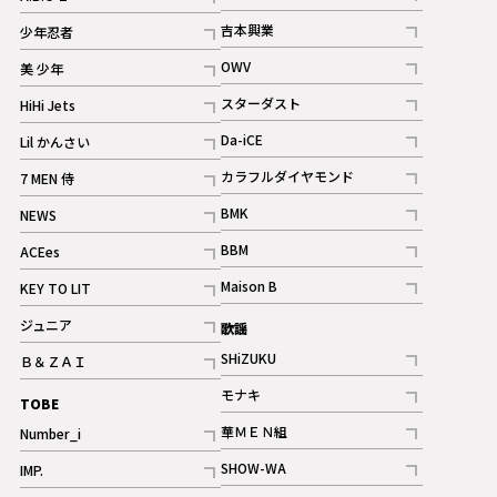
記事
記事
吉本興業
少年忍者
ギャラリー
記事
記事
OWV
美 少年
記事
記事
スターダスト
HiHi Jets
ギャラリー
記事
記事
Da-iCE
Lil かんさい
記事
記事
カラフルダイヤモンド
7 MEN 侍
記事
記事
BMK
NEWS
記事
記事
BBM
ACEes
ギャラリー
記事
記事
Maison B
KEY TO LIT
ギャラリー
記事
記事
ジュニア
歌謡
ギャラリー
記事
SHiZUKU
Ｂ＆ＺＡＩ
記事
記事
モナキ
TOBE
記事
華ＭＥＮ組
Number_i
記事
記事
SHOW-WA
IMP.
記事
記事