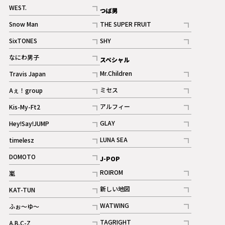
記事
記事
WEST.
つば男
記事
Snow Man
THE SUPER FRUIT
記事
記事
SixTONES
SHY
ギャラリー
ギャラリー
記事
記事
なにわ男子
スペシャル
ギャラリー
記事
Mr.Children
Travis Japan
記事
記事
ミセス
Aぇ！group
記事
記事
アルフィー
Kis-My-Ft2
記事
記事
GLAY
Hey!Say!JUMP
ギャラリー
記事
記事
LUNA SEA
timelesz
記事
記事
DOMOTO
J-POP
記事
ROIROM
嵐
記事
記事
新しい地図
KAT-TUN
記事
記事
WATWING
ふぉ～ゆ～
記事
記事
TAGRIGHT
A.B.C-Z