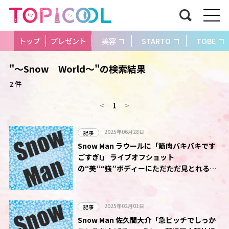
トップ
プレゼント
美容
STARTO
TOBE
"～Snow World～"の検索結果
2 件
<
1
>
2025年06月28日
記事
Snow Man ラウールに「筋肉バキバキです
ごすぎ!」 ライブオフショット
の“美”“強”ボディーにただただ見とれるフ
ァン
2025年02月01日
記事
Snow Man 佐久間大介「急ピッチでしっか