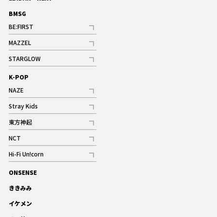
BMSG
BE:FIRST
記事
MAZZEL
ギャラリー
記事
STARGLOW
ギャラリー
記事
K-POP
NAZE
記事
Stray Kids
記事
東方神起
記事
NCT
記事
Hi-Fi Un!corn
記事
ONSENSE
ギャラリー
ききみみ
イケメン