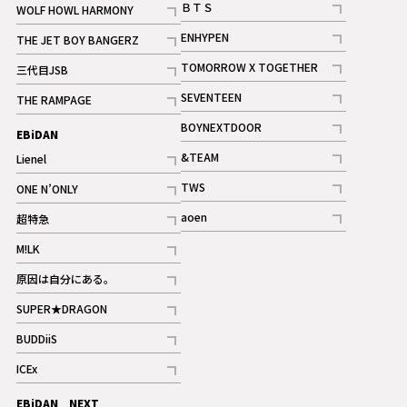
ＢＴＳ
WOLF HOWL HARMONY
記事
記事
ENHYPEN
THE JET BOY BANGERZ
記事
記事
TOMORROW X TOGETHER
三代目JSB
記事
記事
SEVENTEEN
THE RAMPAGE
ギャラリー
記事
記事
BOYNEXTDOOR
EBiDAN
ギャラリー
記事
&TEAM
Lienel
記事
記事
TWS
ONE N’ONLY
ギャラリー
記事
記事
aoen
超特急
記事
記事
M!LK
ギャラリー
記事
原因は自分にある。
記事
SUPER★DRAGON
記事
BUDDiiS
記事
ICEx
記事
EBiDAN NEXT