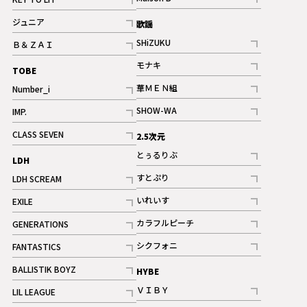
ギャラリー
記事
記事
ジュニア
歌謡
ギャラリー
記事
SHiZUKU
Ｂ＆ＺＡＩ
記事
記事
モナキ
TOBE
記事
華ＭＥＮ組
Number_i
記事
記事
SHOW-WA
IMP.
記事
記事
CLASS SEVEN
2.5次元
記事
とぅるりぶ
LDH
記事
すとぷり
LDH SCREAM
記事
記事
いれいす
EXILE
ギャラリー
記事
記事
カラフルピーチ
GENERATIONS
ギャラリー
記事
記事
シクフォニ
FANTASTICS
記事
記事
BALLISTIK BOYZ
HYBE
記事
ＶＩＢＹ
LIL LEAGUE
記事
記事