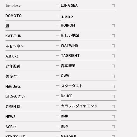
記事
記事
LUNA SEA
timelesz
記事
記事
DOMOTO
J-POP
記事
ROIROM
嵐
記事
記事
新しい地図
KAT-TUN
記事
記事
WATWING
ふぉ～ゆ～
記事
記事
TAGRIGHT
A.B.C-Z
記事
記事
吉本興業
少年忍者
ギャラリー
記事
記事
OWV
美 少年
記事
記事
スターダスト
HiHi Jets
ギャラリー
記事
記事
Da-iCE
Lil かんさい
記事
記事
カラフルダイヤモンド
7 MEN 侍
記事
記事
BMK
NEWS
記事
記事
BBM
ACEes
ギャラリー
記事
記事
Maison B
KEY TO LIT