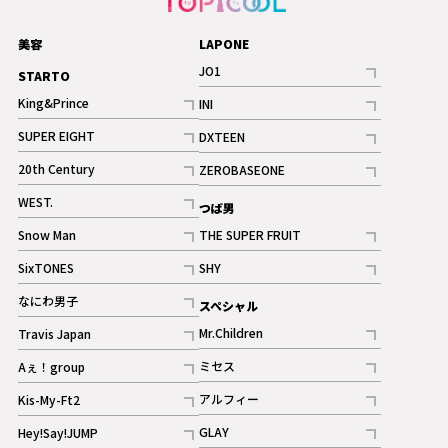
美容
LAPONE
JO1
STARTO
記事
King&Prince
INI
ギャラリー
記事
記事
SUPER EIGHT
DXTEEN
ギャラリー
記事
記事
20th Century
ZEROBASEONE
ギャラリー
記事
記事
WEST.
つば男
記事
Snow Man
THE SUPER FRUIT
記事
記事
SixTONES
SHY
ギャラリー
ギャラリー
記事
記事
なにわ男子
スペシャル
ギャラリー
記事
Mr.Children
Travis Japan
記事
記事
ミセス
Aぇ！group
記事
記事
アルフィー
Kis-My-Ft2
記事
記事
GLAY
Hey!Say!JUMP
ギャラリー