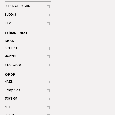
記事
SUPER★DRAGON
記事
BUDDiiS
記事
ICEx
記事
EBiDAN NEXT
BMSG
BE:FIRST
記事
MAZZEL
ギャラリー
記事
STARGLOW
ギャラリー
記事
K-POP
NAZE
記事
Stray Kids
記事
東方神起
記事
NCT
記事