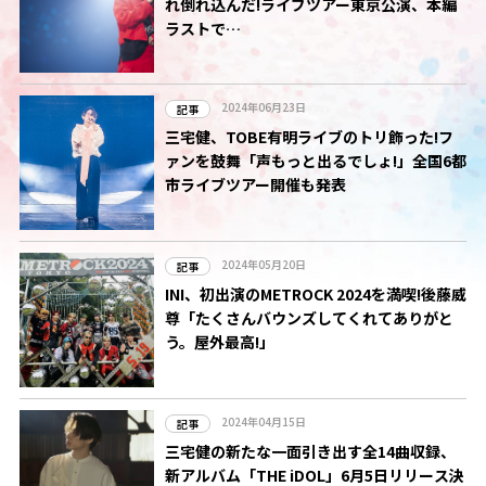
れ倒れ込んだ!ライブツアー東京公演、本編
ラストで…
2024年06月23日
記事
三宅健、TOBE有明ライブのトリ飾った!フ
ァンを鼓舞「声もっと出るでしょ!」全国6都
市ライブツアー開催も発表
2024年05月20日
記事
INI、初出演のMETROCK 2024を満喫!後藤威
尊「たくさんバウンズしてくれてありがと
う。屋外最高!」
2024年04月15日
記事
三宅健の新たな一面引き出す全14曲収録、
新アルバム「THE iDOL」6月5日リリース決