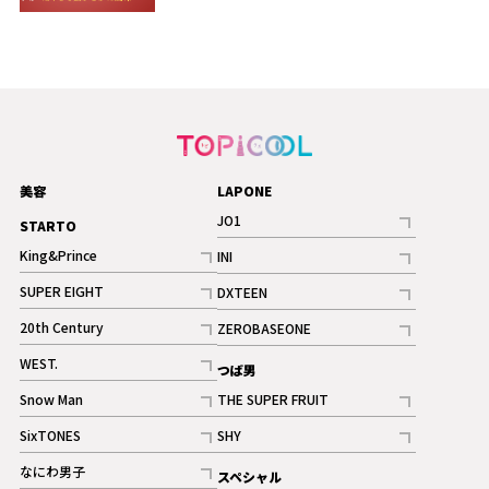
美容
LAPONE
JO1
STARTO
記事
King&Prince
INI
ギャラリー
記事
記事
SUPER EIGHT
DXTEEN
ギャラリー
記事
記事
20th Century
ZEROBASEONE
ギャラリー
記事
記事
WEST.
つば男
記事
Snow Man
THE SUPER FRUIT
記事
記事
SixTONES
SHY
ギャラリー
ギャラリー
記事
記事
なにわ男子
スペシャル
ギャラリー