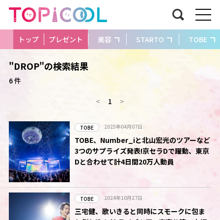
トップ
プレゼント
美容
STARTO
TOBE
"DROP"の検索結果
6 件
<
1
>
2025年04月07日
TOBE
TOBE、Number_iと北山宏光のツアーなど
3つのサプライズ発表!京セラDで躍動、東京
Dと合わせて計4日間20万人動員
2024年10月27日
TOBE
三宅健、歌いきると同時にスモークに包ま