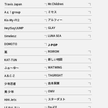
記事
Mr.Children
Travis Japan
記事
記事
ミセス
Aぇ！group
記事
記事
アルフィー
Kis-My-Ft2
記事
記事
GLAY
Hey!Say!JUMP
ギャラリー
記事
記事
LUNA SEA
timelesz
記事
記事
DOMOTO
J-POP
記事
ROIROM
嵐
記事
記事
新しい地図
KAT-TUN
記事
記事
WATWING
ふぉ～ゆ～
記事
記事
TAGRIGHT
A.B.C-Z
記事
記事
吉本興業
少年忍者
ギャラリー
記事
記事
OWV
美 少年
記事
記事
スターダスト
HiHi Jets
ギャラリー
記事
記事
Da-iCE
Lil かんさい