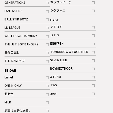
カラフルピーチ
GENERATIONS
ギャラリー
記事
記事
シクフォニ
FANTASTICS
記事
記事
BALLISTIK BOYZ
HYBE
記事
ＶＩＢＹ
LIL LEAGUE
記事
記事
ＢＴＳ
WOLF HOWL HARMONY
記事
記事
ENHYPEN
THE JET BOY BANGERZ
記事
記事
TOMORROW X TOGETHER
三代目JSB
記事
記事
SEVENTEEN
THE RAMPAGE
ギャラリー
記事
記事
BOYNEXTDOOR
EBiDAN
ギャラリー
記事
&TEAM
Lienel
記事
記事
TWS
ONE N’ONLY
ギャラリー
記事
記事
aoen
超特急
記事
記事
M!LK
ギャラリー
記事
原因は自分にある。