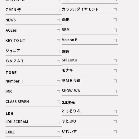
記事
記事
カラフルダイヤモンド
7 MEN 侍
記事
記事
BMK
NEWS
記事
記事
BBM
ACEes
ギャラリー
記事
記事
Maison B
KEY TO LIT
ギャラリー
記事
記事
ジュニア
歌謡
ギャラリー
記事
SHiZUKU
Ｂ＆ＺＡＩ
記事
記事
モナキ
TOBE
記事
華ＭＥＮ組
Number_i
記事
記事
SHOW-WA
IMP.
記事
記事
CLASS SEVEN
2.5次元
記事
とぅるりぶ
LDH
記事
すとぷり
LDH SCREAM
記事
記事
いれいす
EXILE
ギャラリー
記事
記事