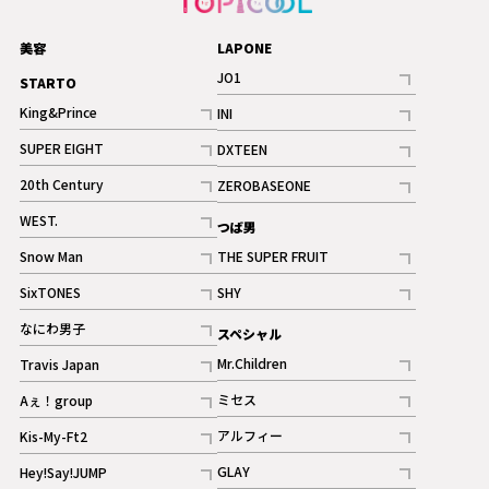
美容
LAPONE
JO1
STARTO
記事
King&Prince
INI
ギャラリー
記事
記事
SUPER EIGHT
DXTEEN
ギャラリー
記事
記事
20th Century
ZEROBASEONE
ギャラリー
記事
記事
WEST.
つば男
記事
Snow Man
THE SUPER FRUIT
記事
記事
SixTONES
SHY
ギャラリー
ギャラリー
記事
記事
なにわ男子
スペシャル
ギャラリー
記事
Mr.Children
Travis Japan
記事
記事
ミセス
Aぇ！group
記事
記事
アルフィー
Kis-My-Ft2
記事
記事
GLAY
Hey!Say!JUMP
ギャラリー