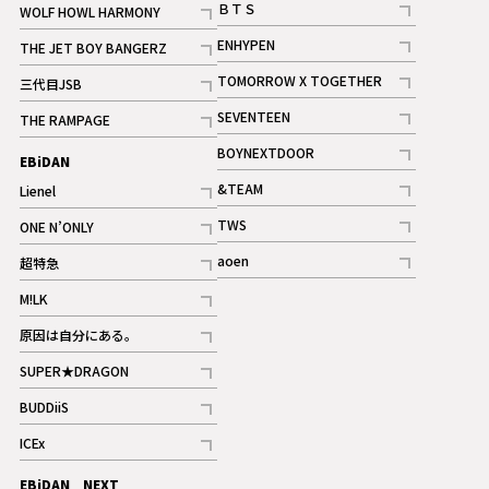
ＢＴＳ
WOLF HOWL HARMONY
記事
記事
ENHYPEN
THE JET BOY BANGERZ
記事
記事
TOMORROW X TOGETHER
三代目JSB
記事
記事
SEVENTEEN
THE RAMPAGE
ギャラリー
記事
記事
BOYNEXTDOOR
EBiDAN
ギャラリー
記事
&TEAM
Lienel
記事
記事
TWS
ONE N’ONLY
ギャラリー
記事
記事
aoen
超特急
記事
記事
M!LK
ギャラリー
記事
原因は自分にある。
記事
SUPER★DRAGON
記事
BUDDiiS
記事
ICEx
記事
EBiDAN NEXT