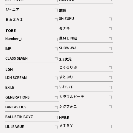
ギャラリー
記事
記事
ジュニア
歌謡
ギャラリー
記事
SHiZUKU
Ｂ＆ＺＡＩ
記事
記事
モナキ
TOBE
記事
華ＭＥＮ組
Number_i
記事
記事
SHOW-WA
IMP.
記事
記事
CLASS SEVEN
2.5次元
記事
とぅるりぶ
LDH
記事
すとぷり
LDH SCREAM
記事
記事
いれいす
EXILE
ギャラリー
記事
記事
カラフルピーチ
GENERATIONS
ギャラリー
記事
記事
シクフォニ
FANTASTICS
記事
記事
BALLISTIK BOYZ
HYBE
記事
ＶＩＢＹ
LIL LEAGUE
記事
記事