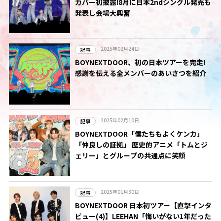
カバー初披露!8月に日本2ndシングル発売も
発表し会場大興奮
2025年02月24日
記事
BOYNEXTDOOR、初の日本ツアーを完走!
感謝を伝える全メンバーのあいさつを紹介
2025年02月10日
記事
BOYNEXTDOOR「僕たちもよくケンカ」
「仲良しの証拠」 歴史的アニメ「トムとジ
ェリー」とグループの共通点に笑顔
2025年01月30日
記事
BOYNEXTDOOR 日本初ツアー【直撃インタ
ビュー(4)】LEEHAN「悔いがない1年だった