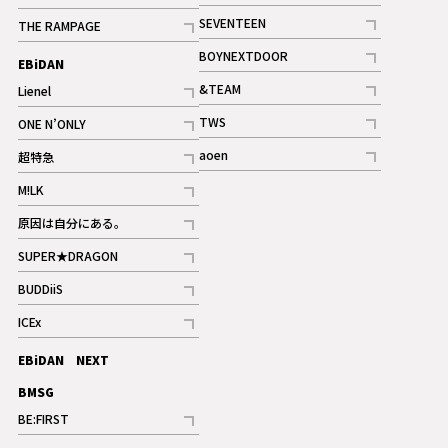
記事
記事
SEVENTEEN
THE RAMPAGE
ギャラリー
記事
記事
BOYNEXTDOOR
EBiDAN
ギャラリー
記事
&TEAM
Lienel
記事
記事
TWS
ONE N’ONLY
ギャラリー
記事
記事
aoen
超特急
記事
記事
M!LK
ギャラリー
記事
原因は自分にある。
記事
SUPER★DRAGON
記事
BUDDiiS
記事
ICEx
記事
EBiDAN NEXT
BMSG
BE:FIRST
記事