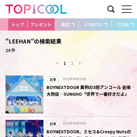
トップ
プレゼント
美容
STARTO
TOBE
"LEEHAN"の検索結果
24 件
<
1
2
>
2025年06月30日
記事
BOYNEXTDOOR 異例の3回アンコール 会場
大熱狂…SUNGHO「世界で一番好きだよ」
2025年06月30日
記事
BOYNEXTDOOR、ミセス&Creepy Nutsの