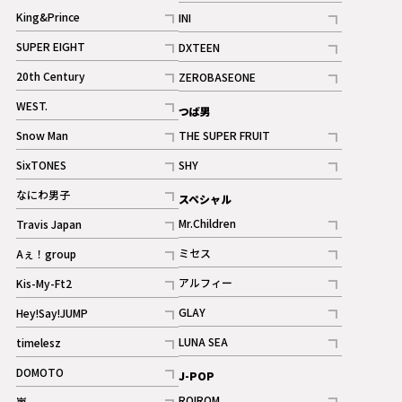
記事
King&Prince
INI
ギャラリー
記事
記事
SUPER EIGHT
DXTEEN
ギャラリー
記事
記事
20th Century
ZEROBASEONE
ギャラリー
記事
記事
WEST.
つば男
記事
Snow Man
THE SUPER FRUIT
記事
記事
SixTONES
SHY
ギャラリー
ギャラリー
記事
記事
なにわ男子
スペシャル
ギャラリー
記事
Mr.Children
Travis Japan
記事
記事
ミセス
Aぇ！group
記事
記事
アルフィー
Kis-My-Ft2
記事
記事
GLAY
Hey!Say!JUMP
ギャラリー
記事
記事
LUNA SEA
timelesz
記事
記事
DOMOTO
J-POP
記事
ROIROM
嵐