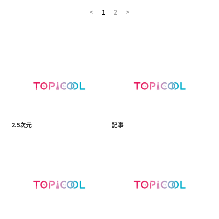
<
1
2
>
2.5次元
記事