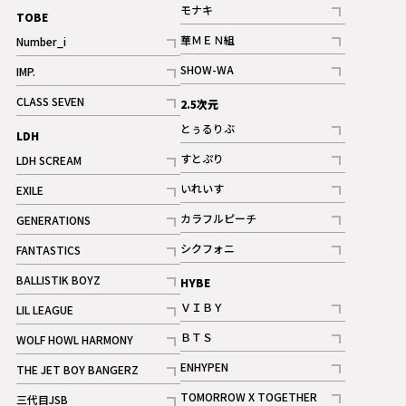
記事
モナキ
TOBE
記事
華ＭＥＮ組
Number_i
記事
記事
SHOW-WA
IMP.
記事
記事
CLASS SEVEN
2.5次元
記事
とぅるりぶ
LDH
記事
すとぷり
LDH SCREAM
記事
記事
いれいす
EXILE
ギャラリー
記事
記事
カラフルピーチ
GENERATIONS
ギャラリー
記事
記事
シクフォニ
FANTASTICS
記事
記事
BALLISTIK BOYZ
HYBE
記事
ＶＩＢＹ
LIL LEAGUE
記事
記事
ＢＴＳ
WOLF HOWL HARMONY
記事
記事
ENHYPEN
THE JET BOY BANGERZ
記事
記事
TOMORROW X TOGETHER
三代目JSB