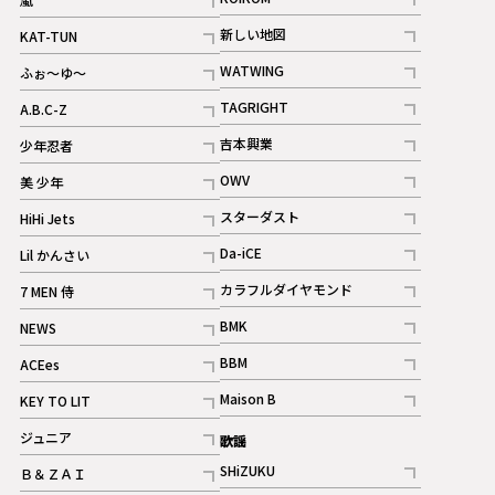
記事
記事
新しい地図
KAT-TUN
記事
記事
WATWING
ふぉ～ゆ～
記事
記事
TAGRIGHT
A.B.C-Z
記事
記事
吉本興業
少年忍者
ギャラリー
記事
記事
OWV
美 少年
記事
記事
スターダスト
HiHi Jets
ギャラリー
記事
記事
Da-iCE
Lil かんさい
記事
記事
カラフルダイヤモンド
7 MEN 侍
記事
記事
BMK
NEWS
記事
記事
BBM
ACEes
ギャラリー
記事
記事
Maison B
KEY TO LIT
ギャラリー
記事
記事
ジュニア
歌謡
ギャラリー
記事
SHiZUKU
Ｂ＆ＺＡＩ
記事