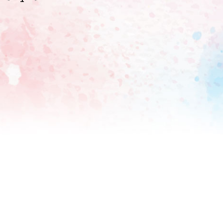
が大きくなり過ぎた」と切り出し「この状況で何を語っても、
いこととは違う方向へ進む。違う方向へ進めば進むほど、私は
ロデューサー
論を語ってくれているが、この作品に関わっていない以上、何
にはならないことを気づいていただきたい」と指摘。「今回起
品に関わった当事者にしかわからない。あなたたちが語る持論
て今回のドラマはあなたたちの現場ではないのだ」と、臆測や
た。