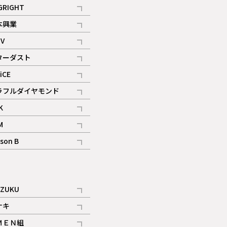
記事
GRIGHT
記事
本興業
記事
V
記事
ターダスト
ギャラリー
記事
iCE
記事
ラフルダイヤモンド
記事
K
記事
M
ギャラリー
記事
son B
ギャラリー
記事
ギャラリー
iZUKU
記事
ナキ
記事
ＭＥＮ組