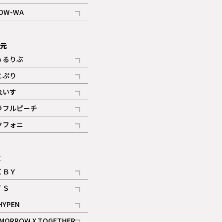
記事
OW-WA
記事
次元
ぅるりぶ
記事
とぷり
記事
れいす
ギャラリー
記事
ラフルピーチ
ギャラリー
記事
クフォニ
記事
E
ＩＢＹ
記事
ＴＳ
記事
HYPEN
記事
MORROW X TOGETHER