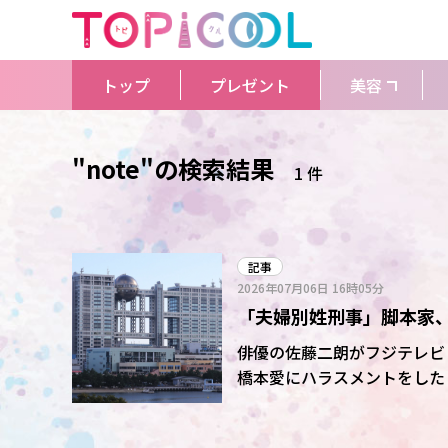
トップ
プレゼント
美容
"note"の検索結果
1 件
記事
2026年07月06日
16時05分
「夫婦別姓刑事」脚本家、
い」導入部分で思い
俳優の佐藤二朗がフジテレビ「
橋本愛にハラスメントをした
ラマの脚本を手がけた矢島弘一氏が5
である私が話せること。」と