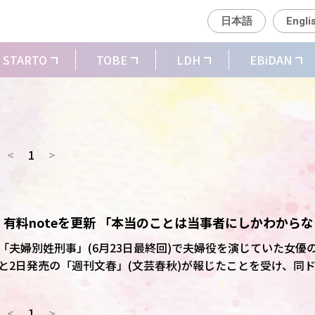
日本語
Engli
STARTO
TOBE
LDH
EBiDAN
<
1
>
有料noteを更新 「本当のことは当事者にしかわからな
夫婦別姓刑事」(6月23日最終回)で夫婦役を演じていた女優
と2日発売の「週刊文春」(文芸春秋)が報じたことを受け、同
日、有料会員向けのnoteを更新した。 矢島氏は「当事者
題する、サポートメンバー限定の記事を公開。導入部分で、「
<
1
>