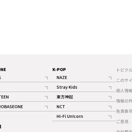
ONE
K-POP
トピク
1
NAZE
このサ
記事
記事
Stray Kids
ギャラリー
個人情
記事
記事
TEEN
東方神起
ギャラリー
情報の
記事
記事
ROBASEONE
NCT
ギャラリー
免責事
記事
記事
Hi-Fi Un!corn
ご意見
記事
男
ギャラリー
会社案