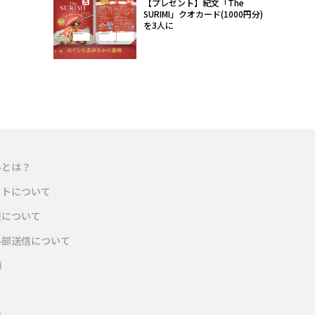
【プレゼント】紀文「The
SURIMI」クオカード(1000円分)
を3人に
ルとは？
イトについて
報について
外部送信について
項
内