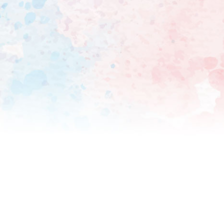
かを語るには、あまりにも事
っと誤解が生じ、私が伝えた
しい」と複雑な思いを吐露した。 また「今回のことで、著名な脚本家、監督、プ
など数々の同業者の方々が持
語ってもそれは『持論以上』
た『本当のこと』は、あの作
は、あなたたちの現場であっ
三者による議論に苦言を呈し