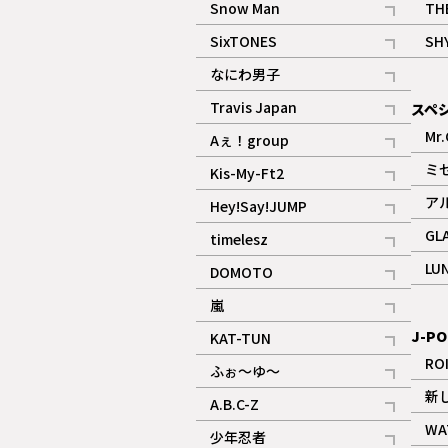
Snow Man
TH
記事
SixTONES
SH
ギャラリー
記事
なにわ男子
ギャラリー
記事
Travis Japan
スペ
記事
Mr.
Aぇ！group
記事
ミ
Kis-My-Ft2
記事
ア
Hey!Say!JUMP
ギャラリー
記事
GL
timelesz
記事
LU
DOMOTO
記事
嵐
記事
J-PO
KAT-TUN
記事
RO
ふぉ～ゆ～
記事
新
A.B.C-Z
記事
WA
少年忍者