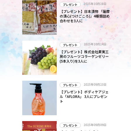
き
2025年10月28日
プレゼント
苦
【プレゼント】日本漬物 「薩摩
の漬心(つけごころ)」4種類詰め
合わせを3人に
を
き
第
2025年10月14日
プレゼント
【プレゼント】株式会社果実工
房のフルーツコラーゲンゼリー
(5本入り)を3人に
2025年09月23日
プレゼント
【プレゼント】ボディケアジェ
ル「AFLORA」 3人にプレゼン
ト
2025年09月09日
プレゼント