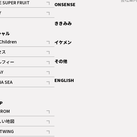
E SUPER FRUIT
ONSENSE
記事
Y
ギャラリー
記事
ききみみ
シャル
Children
イケメン
記事
セス
記事
その他
ルフィー
記事
AY
記事
ENGLISH
NA SEA
記事
P
IROM
記事
しい地図
記事
TWING