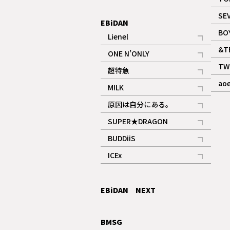
ギャラリー
SE
EBiDAN
BO
Lienel
記事
&T
ONE N’ONLY
記事
TW
超特急
記事
ao
M!LK
ギャラリー
記事
原因は自分にある。
記事
SUPER★DRAGON
記事
BUDDiiS
記事
ICEx
記事
EBiDAN NEXT
BMSG