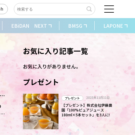
sh
EBiDAN NEXT
BMSG
LAPONE
お気に入り記事一覧
お気に入りがありません。
プレゼント
2025年11月11日
プレゼント
の
【プレゼント】株式会社伊藤農
園「100%ピュアジュース
ド
180ml×5本セット」を3人に!
何