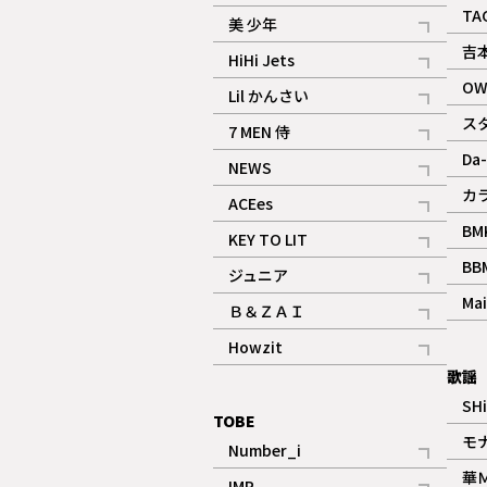
ギャラリー
記事
TA
美 少年
記事
吉
HiHi Jets
記事
OW
Lil かんさい
記事
ス
7 MEN 侍
記事
Da-
NEWS
記事
カ
ACEes
記事
BM
KEY TO LIT
記事
BB
ジュニア
記事
Mai
Ｂ＆ＺＡＩ
記事
Howzit
記事
歌謡
SH
TOBE
モ
Number_i
記事
華
IMP.