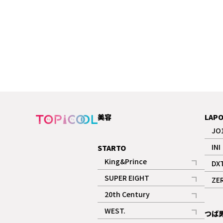
美容
LAP
JO
INI
STARTO
King&Prince
DX
記事
SUPER EIGHT
ZE
記事
20th Century
記事
WEST.
つば
記事