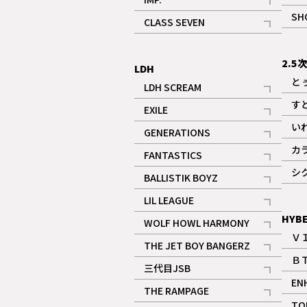
記事
SH
CLASS SEVEN
記事
2.5
LDH
と
LDH SCREAM
記事
す
EXILE
記事
い
GENERATIONS
記事
カ
FANTASTICS
記事
シ
BALLISTIK BOYZ
記事
LIL LEAGUE
記事
HYB
WOLF HOWL HARMONY
Ｖ
記事
THE JET BOY BANGERZ
Ｂ
記事
三代目JSB
EN
記事
THE RAMPAGE
TO
記事