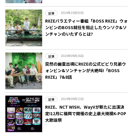
2024年10月03日
記事
RIIZEバラエティー番組「BOSS RIIZE」ウォ
ンビンのBOSS就任を阻止したウンソク&ソ
ンチャンのいたずらとは?
2024年09月26日
記事
突然の幽霊出現にRIIZEの公式ビビり兄弟ウ
ォンビン&ソンチャンが大絶叫!「BOSS
RIIZE」7&8話
2024年09月13日
記事
RIIZE、NCT WISH、WayVが新たに出演決
定!12月に福岡で開催の史上最大規模K-POP
大歌謡祭