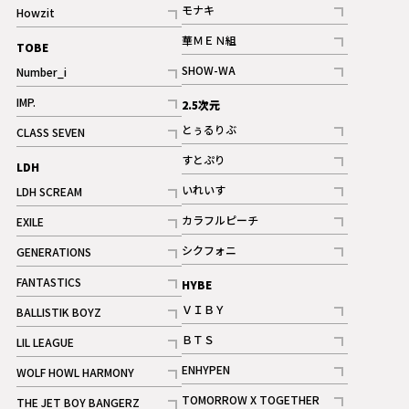
記事
モナキ
Howzit
記事
記事
華ＭＥＮ組
TOBE
記事
SHOW-WA
Number_i
記事
記事
IMP.
2.5次元
記事
とぅるりぶ
CLASS SEVEN
記事
記事
すとぷり
LDH
記事
いれいす
LDH SCREAM
ギャラリー
記事
記事
カラフルピーチ
EXILE
ギャラリー
記事
記事
シクフォニ
GENERATIONS
記事
記事
FANTASTICS
HYBE
記事
ＶＩＢＹ
BALLISTIK BOYZ
記事
記事
ＢＴＳ
LIL LEAGUE
記事
記事
ENHYPEN
WOLF HOWL HARMONY
記事
記事
TOMORROW X TOGETHER
THE JET BOY BANGERZ