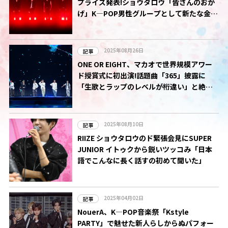
プライズ発表!ショウタロウ「皆さんのおか
げ」K―POP男性グループとして新たな金字
塔
2025年08月26日
記事
ONE OR EIGHT、マカオで世界規模アワー
ド授賞式に初出演!話題曲「365」披露に
「生歌とラップのレベルが桁違い」と絶賛
の声
2025年08月10日
記事
RIIZE ショウタロウのド緊張会見にSUPER
JUNIOR イトゥクから鋭いツッコみ「日本
語でこんなに長く話すの初めて聞いた」
2025年04月02日
記事
NouerA、K―POP音楽祭「Kstyle
PARTY」で魅せた新人らしからぬパフォー