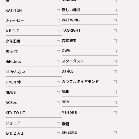
記事
記事
新しい地図
KAT-TUN
記事
記事
WATWING
ふぉ～ゆ～
記事
記事
TAGRIGHT
A.B.C-Z
記事
記事
吉本興業
少年忍者
ギャラリー
記事
記事
OWV
美 少年
記事
記事
スターダスト
HiHi Jets
ギャラリー
記事
記事
Da-iCE
Lil かんさい
記事
記事
カラフルダイヤモンド
7 MEN 侍
記事
記事
BMK
NEWS
記事
記事
BBM
ACEes
ギャラリー
記事
記事
Maison B
KEY TO LIT
ギャラリー
記事
記事
ジュニア
歌謡
ギャラリー
記事
SHiZUKU
Ｂ＆ＺＡＩ
記事