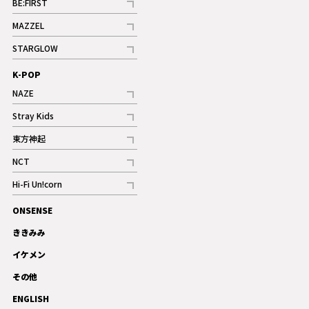
BE:FIRST
記事
MAZZEL
ギャラリー
記事
STARGLOW
ギャラリー
記事
K-POP
NAZE
記事
Stray Kids
記事
東方神起
記事
NCT
記事
Hi-Fi Un!corn
記事
ONSENSE
ギャラリー
ききみみ
イケメン
その他
ENGLISH