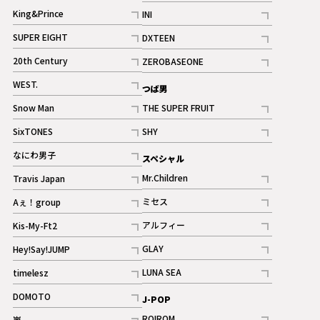
記事
King&Prince
INI
ギャラリー
記事
記事
SUPER EIGHT
DXTEEN
ギャラリー
記事
記事
20th Century
ZEROBASEONE
ギャラリー
記事
記事
WEST.
つば男
記事
Snow Man
THE SUPER FRUIT
記事
記事
SixTONES
SHY
ギャラリー
ギャラリー
記事
記事
なにわ男子
スペシャル
ギャラリー
記事
Mr.Children
Travis Japan
記事
記事
ミセス
Aぇ！group
記事
記事
アルフィー
Kis-My-Ft2
記事
記事
GLAY
Hey!Say!JUMP
ギャラリー
記事
記事
LUNA SEA
timelesz
記事
記事
DOMOTO
J-POP
記事
ROIROM
嵐