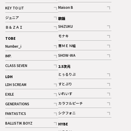
ギャラリー
記事
記事
Maison B
KEY TO LIT
ギャラリー
記事
記事
ジュニア
歌謡
ギャラリー
記事
SHiZUKU
Ｂ＆ＺＡＩ
記事
記事
モナキ
TOBE
記事
華ＭＥＮ組
Number_i
記事
記事
SHOW-WA
IMP.
記事
記事
CLASS SEVEN
2.5次元
記事
とぅるりぶ
LDH
記事
すとぷり
LDH SCREAM
記事
記事
いれいす
EXILE
ギャラリー
記事
記事
カラフルピーチ
GENERATIONS
ギャラリー
記事
記事
シクフォニ
FANTASTICS
記事
記事
BALLISTIK BOYZ
HYBE
記事