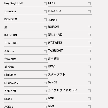
記事
記事
GLAY
Hey!Say!JUMP
ギャラリー
記事
記事
LUNA SEA
timelesz
記事
記事
DOMOTO
J-POP
記事
ROIROM
嵐
記事
記事
新しい地図
KAT-TUN
記事
記事
WATWING
ふぉ～ゆ～
記事
記事
TAGRIGHT
A.B.C-Z
記事
記事
吉本興業
少年忍者
ギャラリー
記事
記事
OWV
美 少年
記事
記事
スターダスト
HiHi Jets
ギャラリー
記事
記事
Da-iCE
Lil かんさい
記事
記事
カラフルダイヤモンド
7 MEN 侍
記事
記事
BMK
NEWS
記事
記事
BBM
ACEes