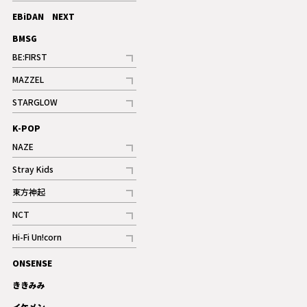
記事
EBiDAN NEXT
BMSG
BE:FIRST
記事
MAZZEL
ギャラリー
記事
STARGLOW
ギャラリー
記事
K-POP
NAZE
記事
Stray Kids
記事
東方神起
記事
NCT
記事
Hi-Fi Un!corn
記事
ONSENSE
ギャラリー
ききみみ
イケメン