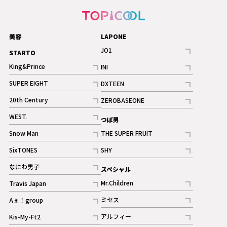
美容
LAPONE
JO1
STARTO
記事
King&Prince
INI
ギャラリー
記事
記事
SUPER EIGHT
DXTEEN
ギャラリー
記事
記事
20th Century
ZEROBASEONE
ギャラリー
記事
記事
WEST.
つば男
記事
Snow Man
THE SUPER FRUIT
記事
記事
SixTONES
SHY
ギャラリー
ギャラリー
記事
記事
なにわ男子
スペシャル
ギャラリー
記事
Mr.Children
Travis Japan
記事
記事
ミセス
Aぇ！group
記事
記事
アルフィー
Kis-My-Ft2