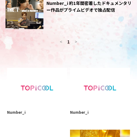
Number_i 約1年間密着したドキュメンタリ
ー作品がプライムビデオで独占配信
<
1
>
Number_i
Number_i