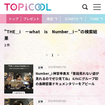
トップ
プレゼント
美容
STARTO
TOBE
"THE＿i －what is Number＿i－"の検索結
果
2 件
<
1
>
2025年06月27日
記事
Number_i 神宮寺勇太「普段見れない姿が
見れるのでぜひ見てね」 iLYsにグループ初
の長期密着ドキュメンタリーをアピール
2025年05月29日
記事