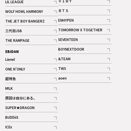
ＶＩＢＹ
LIL LEAGUE
記事
記事
ＢＴＳ
WOLF HOWL HARMONY
記事
記事
ENHYPEN
THE JET BOY BANGERZ
記事
記事
TOMORROW X TOGETHER
三代目JSB
記事
記事
SEVENTEEN
THE RAMPAGE
ギャラリー
記事
記事
BOYNEXTDOOR
EBiDAN
ギャラリー
記事
&TEAM
Lienel
記事
記事
TWS
ONE N’ONLY
ギャラリー
記事
記事
aoen
超特急
記事
記事
M!LK
ギャラリー
記事
原因は自分にある。
記事
SUPER★DRAGON
記事
BUDDiiS
記事
ICEx