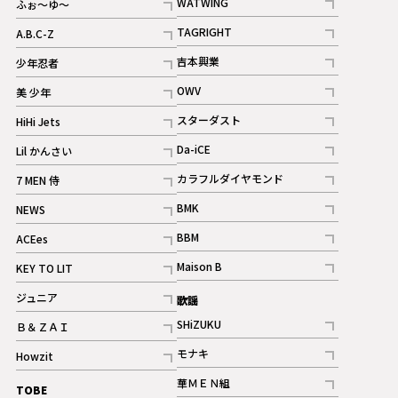
WATWING
ふぉ～ゆ～
記事
記事
TAGRIGHT
A.B.C-Z
記事
記事
吉本興業
少年忍者
ギャラリー
記事
記事
OWV
美 少年
記事
記事
スターダスト
HiHi Jets
ギャラリー
記事
記事
Da-iCE
Lil かんさい
記事
記事
カラフルダイヤモンド
7 MEN 侍
記事
記事
BMK
NEWS
記事
記事
BBM
ACEes
ギャラリー
記事
記事
Maison B
KEY TO LIT
ギャラリー
記事
記事
ジュニア
歌謡
ギャラリー
記事
SHiZUKU
Ｂ＆ＺＡＩ
記事
記事
モナキ
Howzit
記事
記事
華ＭＥＮ組
TOBE