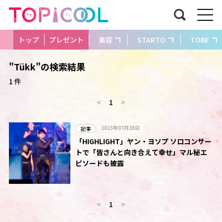
トップ
プレゼント
美容
STARTO
TOBE
"Tükk"の検索結果
1 件
<
1
>
2023年07月28日
記事
「HIGHLIGHT」ヤン・ヨソプ ソロコンサー
トで「皆さんと向き合えて幸せ」マル秘エ
ピソードも披露
<
1
>