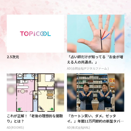
2.5次元
「占い師だけが知ってる〝お金が増
える人の共通点〟」
AD(合同会社デジタルファーム )
これが正解！「老後の理想的な間取
『カートン買い、ダメ。ゼッタ
り」とは？
イ。』年間11万円節約の新型タバコ
が爆売れ
AD(ROOMS)
AD(株式会社HAL)