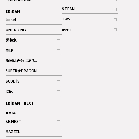
記事
記事
&TEAM
EBiDAN
ギャラリー
記事
TWS
Lienel
ギャラリー
記事
記事
aoen
ONE N’ONLY
記事
記事
超特急
記事
M!LK
ギャラリー
記事
原因は自分にある。
記事
SUPER★DRAGON
記事
BUDDiiS
記事
ICEx
記事
EBiDAN NEXT
BMSG
BE:FIRST
記事
MAZZEL
ギャラリー
記事