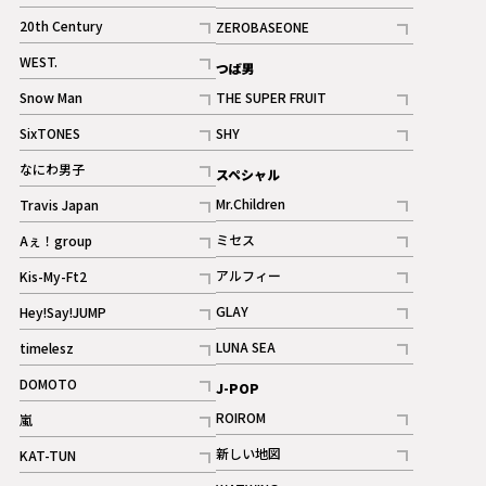
ギャラリー
記事
記事
20th Century
ZEROBASEONE
ギャラリー
記事
記事
WEST.
つば男
記事
Snow Man
THE SUPER FRUIT
記事
記事
SixTONES
SHY
ギャラリー
ギャラリー
記事
記事
なにわ男子
スペシャル
ギャラリー
記事
Mr.Children
Travis Japan
記事
記事
ミセス
Aぇ！group
記事
記事
アルフィー
Kis-My-Ft2
記事
記事
GLAY
Hey!Say!JUMP
ギャラリー
記事
記事
LUNA SEA
timelesz
記事
記事
DOMOTO
J-POP
記事
ROIROM
嵐
記事
記事
新しい地図
KAT-TUN
記事
記事