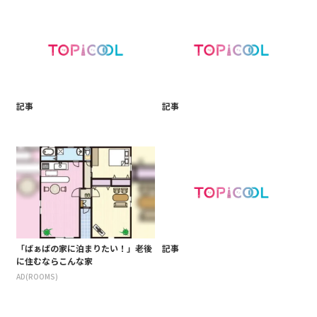
記事
記事
「ばぁばの家に泊まりたい！」老後
記事
に住むならこんな家
AD(ROOMS)