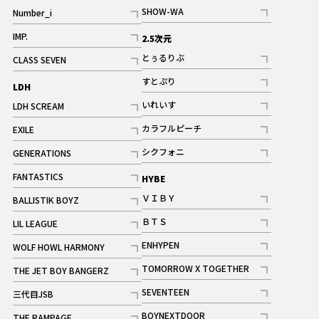
記事
SHOW-WA
Number_i
記事
記事
IMP.
2.5次元
記事
とぅるりぶ
CLASS SEVEN
記事
記事
すとぷり
LDH
記事
いれいす
LDH SCREAM
ギャラリー
記事
記事
カラフルピーチ
EXILE
ギャラリー
記事
記事
シクフォニ
GENERATIONS
記事
記事
FANTASTICS
HYBE
記事
ＶＩＢＹ
BALLISTIK BOYZ
記事
記事
ＢＴＳ
LIL LEAGUE
記事
記事
ENHYPEN
WOLF HOWL HARMONY
記事
記事
TOMORROW X TOGETHER
THE JET BOY BANGERZ
記事
記事
SEVENTEEN
三代目JSB
ギャラリー
記事
記事
BOYNEXTDOOR
THE RAMPAGE