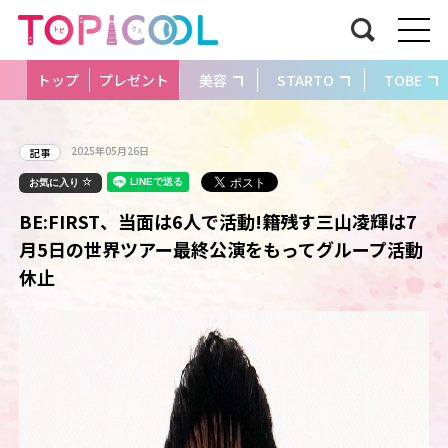
トップ
プレゼント
美容
STARTO
TOBE
2025年05月26日
記事
お気に入り
BE:FIRST、当面は6人で活動!籍残す三山凌輝は7
月5日の世界ツアー最終公演をもってグループ活動
休止