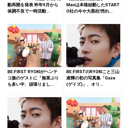
動再開を発表 昨年9月から
Manは本格始動したSTART
体調不良で一時活動...
O社の今や大黒柱!売れ...
BE:FIRST RYOKIがヘンテ
BE:FIRSTのRYOKIこと三山
コ族のゲストに「無茶ぶり
凌輝の初の写真集「Gaze
も多い中、頑張りまし...
(ゲイズ)」、オリ...