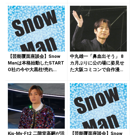
【芸能覆面座談会】Snow
中丸雄一「鼻血出そう」 8
Manは本格始動したSTART
カ月ぶりに公の場に姿見せ
O社の今や大黒柱!売れ...
た大阪コミコンで自作漫画
出典を...
Kis-My-Ft2 二階堂高嗣が活
【芸能覆面座談会】Snow