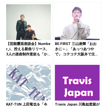
【芸能覆面座談会】Numbe
BE:FIRST 三山凌輝「おお
r_i、控える新曲リリース、
きに～」「あっつあつや
3人の楽曲制作意欲も「か...
で」 コテコテ大阪弁で主
演...
KAT-TUN 上田竜也を「今
Travis Japan 川島如恵留が