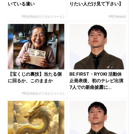
いている違い
りたい人だけ見て下さい】
PR(合同会社デジタルファーム )
PR(Il Sereno)
【宝くじの裏技】当たる側
BE:FIRST・RYOKI 活動休
に回るか、このままか
止発表後、初のテレビ出演
7人での新曲披露に...
PR(合同会社デジタルファーム )