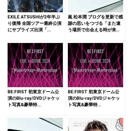
EXILE ATSUSHIが2年半ぶ
嵐 松本潤 ブログを更新で感
り復帰 全国ツアー最終公演
謝の思いをつづる「また違
にサプライズ出演「...
う場所で出会える時が来る
事を...
BE:FIRST 初東京ドーム公
BE:FIRST 初東京ドーム公
演のBlu-ray/DVDジャケッ
演のBlu-ray/DVDジャケッ
ト写真&豪華特...
ト写真&豪華特...