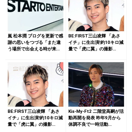
嵐 松本潤 ブログを更新で感
BE:FIRST三山凌輝 「あさ
謝の思いをつづる「また違
イチ」に生出演!約10キロ減
う場所で出会える時が来る
量で「虎に翼」の撮影...
事を...
BE:FIRST三山凌輝 「あさ
Kis-My-Ft2 二階堂高嗣が活
イチ」に生出演!約10キロ減
動再開を発表 昨年9月から
量で「虎に翼」の撮影...
体調不良で一時活動...