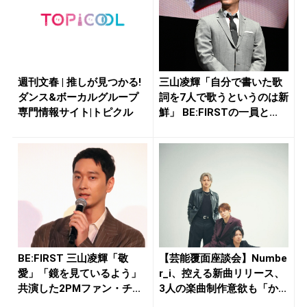
週刊文春 | 推しが見つかる!
三山凌輝「自分で書いた歌
ダンス&ボーカルグループ
詞を7人で歌うというのは新
専門情報サイト|トピクル
鮮」 BE:FIRSTの一員と...
BE:FIRST 三山凌輝「敬
【芸能覆面座談会】Numbe
愛」「鏡を見ているよう」
r_i、控える新曲リリース、
共演した2PMファン・チ...
3人の楽曲制作意欲も「か...