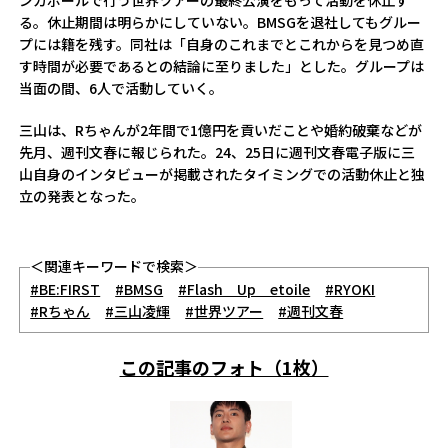
ンガポールで行う世界ツアーの最終公演をもって活動を休止す
る。休止期間は明らかにしていない。BMSGを退社してもグルー
プには籍を残す。同社は「自身のこれまでとこれからを見つめ直
す時間が必要であるとの結論に至りました」とした。グループは
当面の間、6人で活動していく。
三山は、Rちゃんが2年間で1億円を貢いだことや婚約破棄などが
先月、週刊文春に報じられた。24、25日に週刊文春電子版に三
山自身のインタビューが掲載されたタイミングでの活動休止と独
立の発表となった。
＜関連キーワードで検索＞
#BE:FIRST
#BMSG
#Flash Up etoile
#RYOKI
#Rちゃん
#三山凌輝
#世界ツアー
#週刊文春
この記事のフォト（1枚）