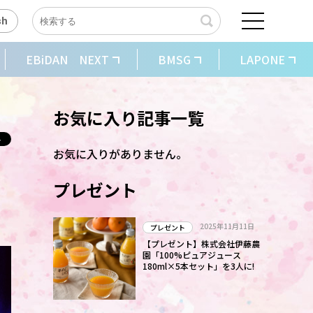
sh
EBiDAN NEXT
BMSG
LAPONE
お気に入り記事一覧
お気に入りがありません。
告
プレゼント
2025年11月11日
プレゼント
【プレゼント】株式会社伊藤農
園「100%ピュアジュース
180ml×5本セット」を3人に!