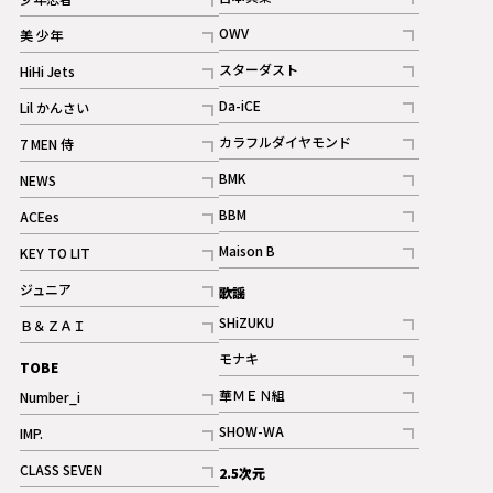
ギャラリー
記事
記事
OWV
美 少年
記事
記事
スターダスト
HiHi Jets
ギャラリー
記事
記事
Da-iCE
Lil かんさい
記事
記事
カラフルダイヤモンド
7 MEN 侍
記事
記事
BMK
NEWS
記事
記事
BBM
ACEes
ギャラリー
記事
記事
Maison B
KEY TO LIT
ギャラリー
記事
記事
ジュニア
歌謡
ギャラリー
記事
SHiZUKU
Ｂ＆ＺＡＩ
記事
記事
モナキ
TOBE
記事
華ＭＥＮ組
Number_i
記事
記事
SHOW-WA
IMP.
記事
記事
CLASS SEVEN
2.5次元