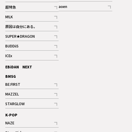
記事
記事
aoen
超特急
記事
記事
M!LK
ギャラリー
記事
原因は自分にある。
記事
SUPER★DRAGON
記事
BUDDiiS
記事
ICEx
記事
EBiDAN NEXT
BMSG
BE:FIRST
記事
MAZZEL
ギャラリー
記事
STARGLOW
ギャラリー
記事
K-POP
NAZE
記事