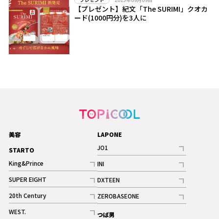
【プレゼント】紀文「The SURIMI」クオカ
ード(1000円分)を3人に
美容
LAPONE
JO1
STARTO
記事
King&Prince
INI
ギャラリー
記事
記事
SUPER EIGHT
DXTEEN
ギャラリー
記事
記事
20th Century
ZEROBASEONE
ギャラリー
記事
記事
WEST.
つば男