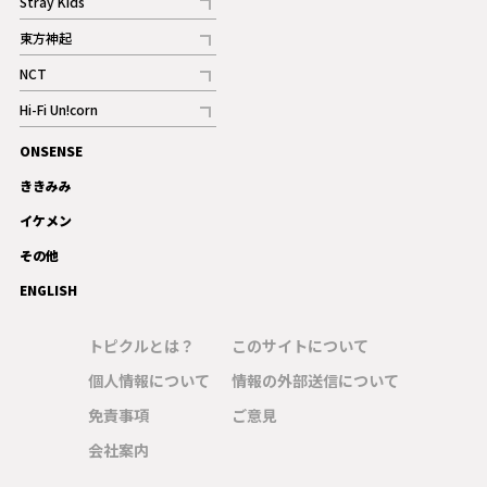
Stray Kids
記事
東方神起
記事
NCT
記事
Hi-Fi Un!corn
記事
ONSENSE
ギャラリー
ききみみ
イケメン
その他
ENGLISH
トピクルとは？
このサイトについて
個人情報について
情報の外部送信について
免責事項
ご意見
会社案内