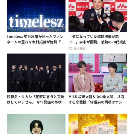
timelesz 菊池風磨が語ったファン
「気になっていた認知機能が菌
ネームの意味を木村拓哉が絶賛「考
で…」森永が開発。感動の70代続出
えてるな」「素敵だと思います」
AD(森永乳業)
超特急・タカシ「正直に言うと完治
M!LK 塩崎太智&山中柔太朗、共通
はしていません」 今年発症の帯状疱
する恋愛観「結婚前の同棲はナシ」
疹(ほうしん)の症状について本心告
と明かすも最後は決意がグラグラ?
白 後遺症も語る