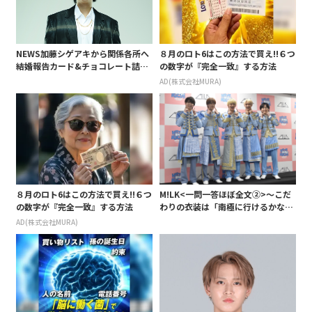
NEWS加藤シゲアキから関係各所へ
８月のロト6はこの方法で買え!!６つ
結婚報告カード&チョコレート詰め
の数字が『完全一致』する方法
合わせ、小説家らしく哲学者の名言
AD(株式会社MURA)
も添えて
８月のロト6はこの方法で買え!!６つ
M!LK<一問一答ほぼ全文②>～こだ
の数字が『完全一致』する方法
わりの衣装は「南極に行けるかなと
いうくらい厚着」～
AD(株式会社MURA)