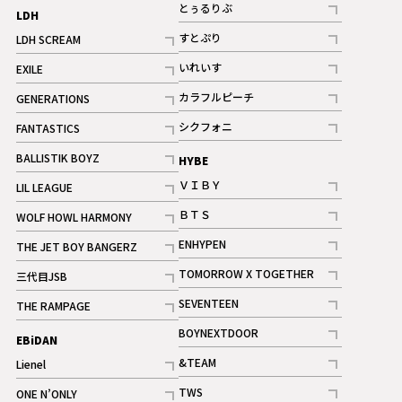
記事
とぅるりぶ
LDH
記事
すとぷり
LDH SCREAM
記事
記事
いれいす
EXILE
ギャラリー
記事
記事
カラフルピーチ
GENERATIONS
ギャラリー
記事
記事
シクフォニ
FANTASTICS
記事
記事
BALLISTIK BOYZ
HYBE
記事
ＶＩＢＹ
LIL LEAGUE
記事
記事
ＢＴＳ
WOLF HOWL HARMONY
記事
記事
ENHYPEN
THE JET BOY BANGERZ
記事
記事
TOMORROW X TOGETHER
三代目JSB
記事
記事
SEVENTEEN
THE RAMPAGE
ギャラリー
記事
記事
BOYNEXTDOOR
EBiDAN
ギャラリー
記事
&TEAM
Lienel
記事
記事
TWS
ONE N’ONLY
ギャラリー