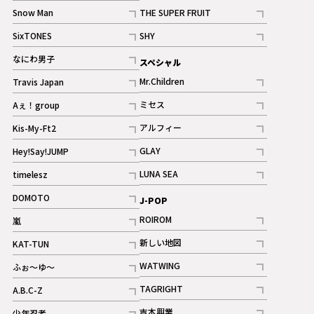
記事
Snow Man
THE SUPER FRUIT
記事
記事
SixTONES
SHY
ギャラリー
ギャラリー
記事
記事
なにわ男子
スペシャル
ギャラリー
記事
Mr.Children
Travis Japan
記事
記事
ミセス
Aぇ！group
記事
記事
アルフィー
Kis-My-Ft2
記事
記事
GLAY
Hey!Say!JUMP
ギャラリー
記事
記事
LUNA SEA
timelesz
記事
記事
DOMOTO
J-POP
記事
ROIROM
嵐
記事
記事
新しい地図
KAT-TUN
記事
記事
WATWING
ふぉ～ゆ～
記事
記事
TAGRIGHT
A.B.C-Z
記事
記事
吉本興業
少年忍者