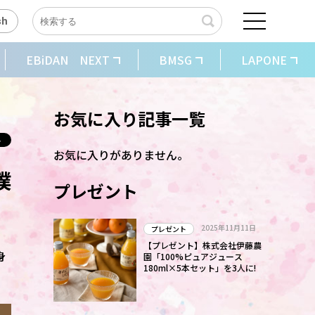
sh
EBiDAN NEXT
BMSG
LAPONE
お気に入り記事一覧
お気に入りがありません。
僕
プレゼント
2025年11月11日
プレゼント
【プレゼント】株式会社伊藤農
身
園「100%ピュアジュース
180ml×5本セット」を3人に!