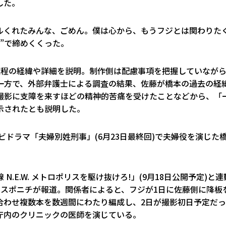
した。
ルくれたみんな、ごめん。僕は心から、もうフジとは関わりた
”で締めくくった。
過程の経緯や詳細を説明。制作側は配慮事項を把握していなが
一方で、外部弁護士による調査の結果、佐藤が橋本の過去の経
撮影に支障を来すほどの精神的苦痛を受けたことなどから、「
示されたとも説明した。
ビドラマ「夫婦別姓刑事」(6月23日最終回)で夫婦役を演じた
E.W. メトロポリスを駆け抜けろ!」(9月18日公開予定)と連
のスポニチが報道。関係者によると、フジが1日に佐藤側に降板
合わせ複数本を数週間にわたり編成し、2日が撮影初日予定だ
庁内のクリニックの医師を演じている。