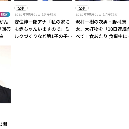
記事
記事
2026年08月05日
19時43分
2026年08月05日
17時03分
NEW
がん
安住紳一郎アナ「私の家に
沢村一樹の次男・野村康
リ回答
も赤ちゃんいますので」ミ
太、大好物を「10日連続
白
ルクづくりなど第1子の子育
べて」食あたり 食事中に
てに言及
「寒気が」翌日40度の高
公開