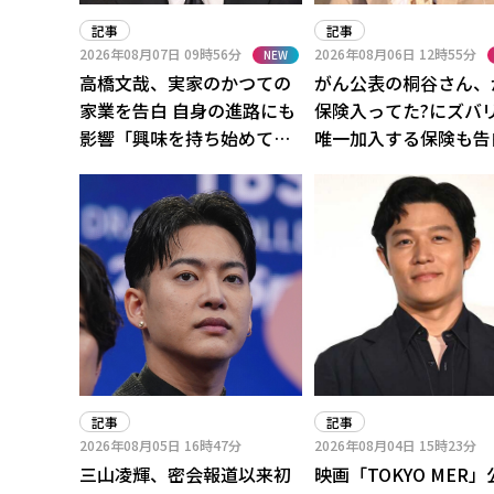
記事
記事
2026年08月07日
09時56分
2026年08月06日
12時55分
NEW
高橋文哉、実家のかつての
がん公表の桐谷さん、
家業を告白 自身の進路にも
保険入ってた?にズバ
影響「興味を持ち始めて」
唯一加入する保険も告
「手伝いながら」
記事
記事
2026年08月05日
16時47分
2026年08月04日
15時23分
三山凌輝、密会報道以来初
映画「TOKYO MER」