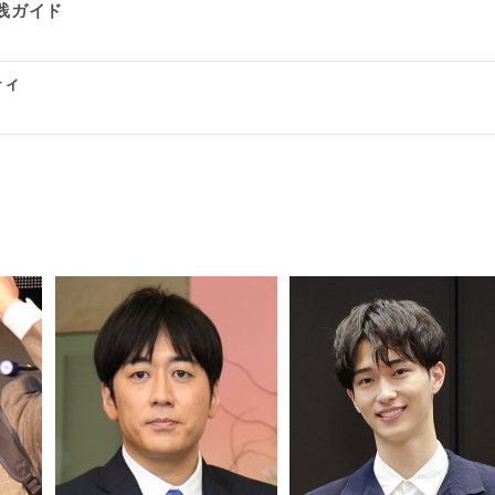
践ガイド
ティ