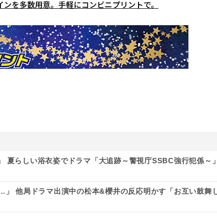
インを多数用意。手軽にコンビニプリントで。
 夏らしい浴衣姿でドラマ「大追跡～警視庁SSBC強行犯係～
…」 他局ドラマ出演中の松本&櫻井の反応明かす「お互い鼓舞