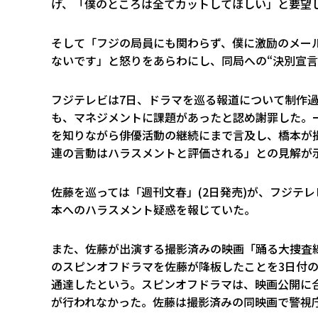
げ、「僕のところは全てカットしてほしい」と要望
そして「フジの局員にも関わらず、僕に激励のメー
ないです」と怒りをあらわにし、同局への“決別宣言
フジテレビは7日、ドラマを巡る報道について制作
も、マネジメントに課題があったと認め謝罪した。
を知りながら俳優活動の継続にまで言及し、橋本が
連の言動はハラスメントと評価される」との見解が
佐藤を巡っては「週刊文春」(2日発売)が、フジテレ
本へのハラスメント疑惑を報じていた。
また、佐藤が出演する撮影済みの映画「踊る大捜査線 N.
のスピンオフドラマを佐藤が降板したことを3日付
通達したという。スピンオフドラマは、映画公開に
が行われなかった。佐藤は撮影済みの同映画で警視