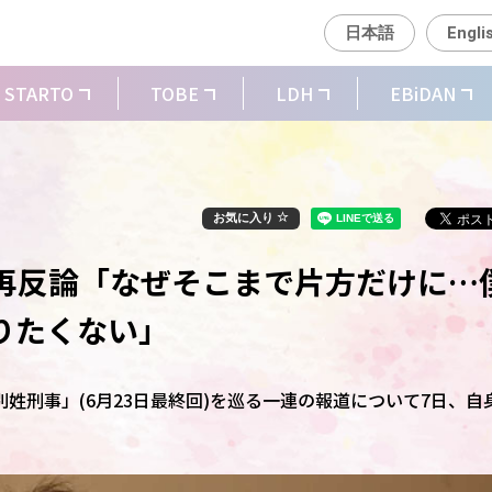
日本語
Engli
STARTO
TOBE
LDH
EBiDAN
お気に入り
再反論「なぜそこまで片方だけに…
りたくない」
姓刑事」(6月23日最終回)を巡る一連の報道について7日、自