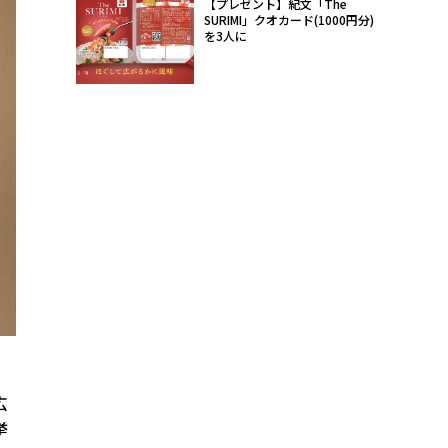
【プレゼント】紀文「The
SURIMI」クオカード(1000円分)
を3人に
広
挙