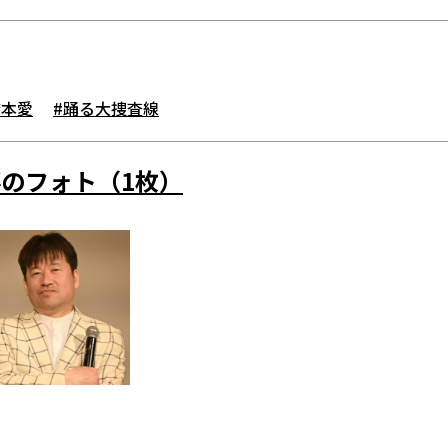
橋本愛
#踊る大捜査線
のフォト（1枚）