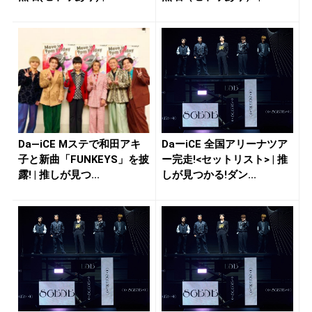
Da―iCE Mステで和田アキ
DaーiCE 全国アリーナツア
子と新曲「FUNKEYS」を披
ー完走!<セットリスト> | 推
露! | 推しが見つ...
しが見つかる!ダン...