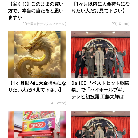
【宝くじ】このままの買い
【1ヶ月以内に大金持ちにな
方で、本当に当たると思い
りたい人だけ見て下さい】
ますか
PR(合同会社デジタルファーム )
PR(Il Sereno)
【1ヶ月以内に大金持ちにな
Da-iCE 「ベストヒット歌謡
りたい人だけ見て下さい】
祭」で「ハイボールブギ」
テレビ初披露 工藤大輝は...
PR(Il Sereno)