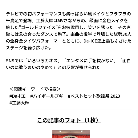
テレビでの初パフォーマンスも酔っぱらい風メイクとフラフラの
千鳥足で登場。工藤大輝はMVさながらの、顔面に金色メイクを
施した“ゴールドフェイス”をお披露目し、笑いを誘った。その直
後には息の合ったダンスで魅了。楽曲の後半で登場した総勢30人
の全身金タイツパフォーマーとともに、Da-iCE史上最もふざけた
ステージを繰り広げた。
SNSでは「いろいろカオス」「エンタメに手を抜かない」「面白
いのに歌うまいのやめて」との反響が寄せられた。
＜関連キーワードで検索＞
#Da-iCE
#ハイボールブギ
#ベストヒット歌謡祭 2023
#工藤大輝
この記事のフォト（1枚）