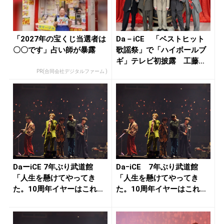
「2027年の宝くじ当選者は
Da－iCE 「ベストヒット
〇〇です」占い師が暴露
歌謡祭」で「ハイボールブ
ギ」テレビ初披露 工藤大
輝は...
PR(合同会社デジタルファーム )
DaーiCE 7年ぶり武道館
DaｰiCE 7年ぶり武道館
「人生を懸けてやってき
「人生を懸けてやってき
た。10周年イヤーはこれか
た。10周年イヤーはこれか
ら始...
ら始...