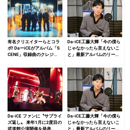
有名クリエイターらとコラ
Da-iCE工藤大輝「今の僕ら
ボ! DaーiCEがアルバム「S
じゃなかったら言えないこ
CENE」収録曲のクレジ...
と」最新アルバムのリード
曲...
Da-iCE ファンに〝サプライ
Da-iCE工藤大輝「今の僕ら
ズ返し〟 来年1月に2度目の
じゃなかったら言えないこ
武道館公演開催を発表...
と」最新アルバムのリード