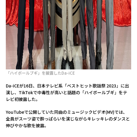
「ハイボールブギ」を披露したDa-iCE
Da-iCEが16日、日本テレビ系「ベストヒット歌謡祭 2023」に出
演し、TikTokで中毒性が高いと話題の「ハイボールブギ」をテ
レビ初披露した。
YouTubeで公開していた同曲のミュージックビデオ(MV)では、
全員がスーツ姿で酔っぱらいを演じながらキレッキレのダンスと
伸びやかな歌を披露。