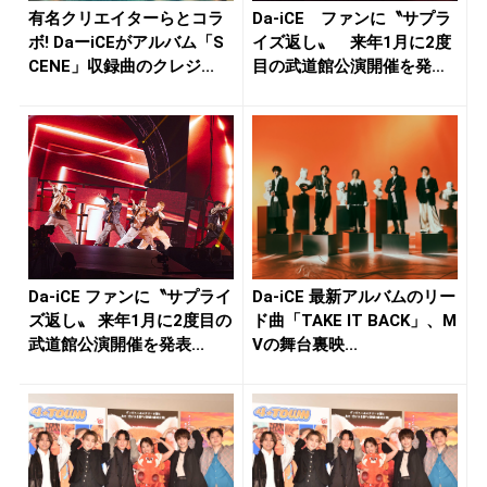
有名クリエイターらとコラ
Da-iCE ファンに〝サプラ
ボ! DaーiCEがアルバム「S
イズ返し〟 来年1月に2度
CENE」収録曲のクレジ...
目の武道館公演開催を発
表...
Da-iCE ファンに〝サプライ
Da-iCE 最新アルバムのリー
ズ返し〟 来年1月に2度目の
ド曲「TAKE IT BACK」、M
武道館公演開催を発表...
Vの舞台裏映...