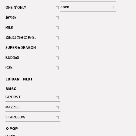
記事
記事
aoen
ONE N’ONLY
記事
記事
超特急
記事
M!LK
ギャラリー
記事
原因は自分にある。
記事
SUPER★DRAGON
記事
BUDDiiS
記事
ICEx
記事
EBiDAN NEXT
BMSG
BE:FIRST
記事
MAZZEL
ギャラリー
記事
STARGLOW
ギャラリー
記事
K-POP