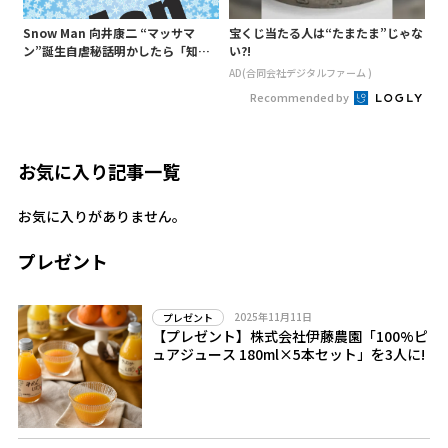
Snow Man 向井康二 “マッサマ
宝くじ当たる人は“たまたま”じゃな
ン”誕生自虐秘話明かしたら「知ら
い?!
ないようじゃ無理か」というあ
AD(合同会社デジタルファーム )
の“○○構文”が…
Recommended by
お気に入り記事一覧
お気に入りがありません。
プレゼント
2025年11月11日
プレゼント
【プレゼント】株式会社伊藤農園「100%ピ
ュアジュース 180ml×5本セット」を3人に!