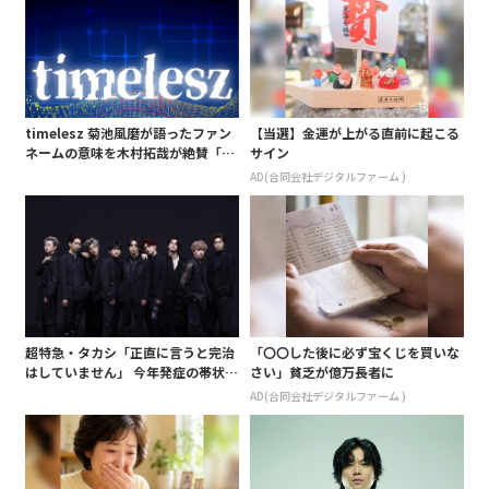
timelesz 菊池風磨が語ったファン
【当選】金運が上がる直前に起こる
ネームの意味を木村拓哉が絶賛「考
サイン
えてるな」「素敵だと思います」
AD(合同会社デジタルファーム )
超特急・タカシ「正直に言うと完治
「〇〇した後に必ず宝くじを買いな
はしていません」 今年発症の帯状疱
さい」貧乏が億万長者に
疹(ほうしん)の症状について本心告
AD(合同会社デジタルファーム )
白 後遺症も語る