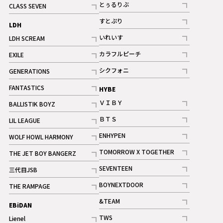
記事
とぅるりぶ
CLASS SEVEN
記事
記事
すとぷり
LDH
記事
いれいす
LDH SCREAM
ギャラリー
記事
記事
カラフルピーチ
EXILE
ギャラリー
記事
記事
シクフォニ
GENERATIONS
記事
記事
FANTASTICS
HYBE
記事
ＶＩＢＹ
BALLISTIK BOYZ
記事
記事
ＢＴＳ
LIL LEAGUE
記事
記事
ENHYPEN
WOLF HOWL HARMONY
記事
記事
TOMORROW X TOGETHER
THE JET BOY BANGERZ
記事
記事
SEVENTEEN
三代目JSB
ギャラリー
記事
記事
BOYNEXTDOOR
THE RAMPAGE
記事
記事
&TEAM
EBiDAN
ギャラリー
記事
TWS
Lienel
ギャラリー