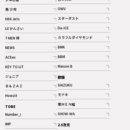
ギャラリー
記事
記事
OWV
美 少年
記事
記事
スターダスト
HiHi Jets
ギャラリー
記事
記事
Da-iCE
Lil かんさい
記事
記事
カラフルダイヤモンド
7 MEN 侍
記事
記事
BMK
NEWS
記事
記事
BBM
ACEes
ギャラリー
記事
記事
Maison B
KEY TO LIT
ギャラリー
記事
記事
ジュニア
歌謡
ギャラリー
記事
SHiZUKU
Ｂ＆ＺＡＩ
記事
記事
モナキ
Howzit
記事
記事
華ＭＥＮ組
TOBE
記事
SHOW-WA
Number_i
記事
記事
IMP.
2.5次元