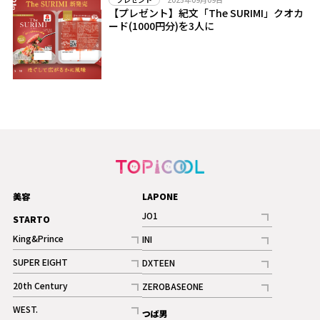
【プレゼント】紀文「The SURIMI」クオカ
ード(1000円分)を3人に
美容
LAPONE
JO1
STARTO
記事
King&Prince
INI
ギャラリー
記事
記事
SUPER EIGHT
DXTEEN
ギャラリー
記事
記事
20th Century
ZEROBASEONE
ギャラリー
記事
記事
WEST.
つば男