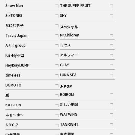
記事
Snow Man
THE SUPER FRUIT
記事
記事
SixTONES
SHY
ギャラリー
ギャラリー
記事
記事
なにわ男子
スペシャル
ギャラリー
記事
Mr.Children
Travis Japan
記事
記事
ミセス
Aぇ！group
記事
記事
アルフィー
Kis-My-Ft2
記事
記事
GLAY
Hey!Say!JUMP
ギャラリー
記事
記事
LUNA SEA
timelesz
記事
記事
DOMOTO
J-POP
記事
ROIROM
嵐
記事
記事
新しい地図
KAT-TUN
記事
記事
WATWING
ふぉ～ゆ～
記事
記事
TAGRIGHT
A.B.C-Z
記事
記事
吉本興業
少年忍者