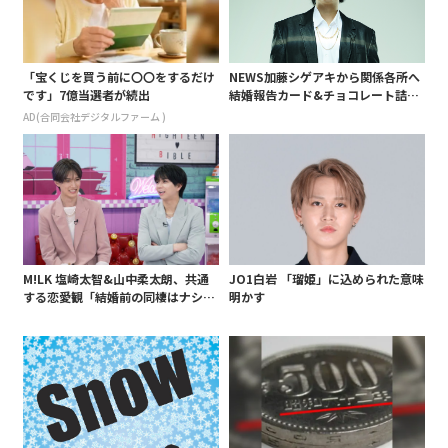
「宝くじを買う前に〇〇をするだけ
NEWS加藤シゲアキから関係各所へ
です」7億当選者が続出
結婚報告カード&チョコレート詰め
合わせ、小説家らしく哲学者の名言
AD(合同会社デジタルファーム )
も添えて
M!LK 塩崎太智&山中柔太朗、共通
JO1白岩 「瑠姫」に込められた意味
する恋愛観「結婚前の同棲はナシ」
明かす
と明かすも最後は決意がグラグラ?