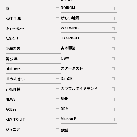
記事
ROIROM
嵐
記事
記事
新しい地図
KAT-TUN
記事
記事
WATWING
ふぉ～ゆ～
記事
記事
TAGRIGHT
A.B.C-Z
記事
記事
吉本興業
少年忍者
ギャラリー
記事
記事
OWV
美 少年
記事
記事
スターダスト
HiHi Jets
ギャラリー
記事
記事
Da-iCE
Lil かんさい
記事
記事
カラフルダイヤモンド
7 MEN 侍
記事
記事
BMK
NEWS
記事
記事
BBM
ACEes
ギャラリー
記事
記事
Maison B
KEY TO LIT
ギャラリー
記事
記事
ジュニア
歌謡
ギャラリー
記事