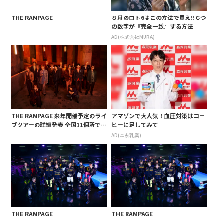
THE RAMPAGE
８月のロト6はこの方法で買え!!６つ
の数字が『完全一致』する方法
AD(株式会社MURA)
THE RAMPAGE 来年開催予定のライ
アマゾンで大人気！血圧対策はコー
ブツアーの詳細発表 全国11個所で2
ヒーに足してみて
0公演を開催
AD(森永乳業)
THE RAMPAGE
THE RAMPAGE