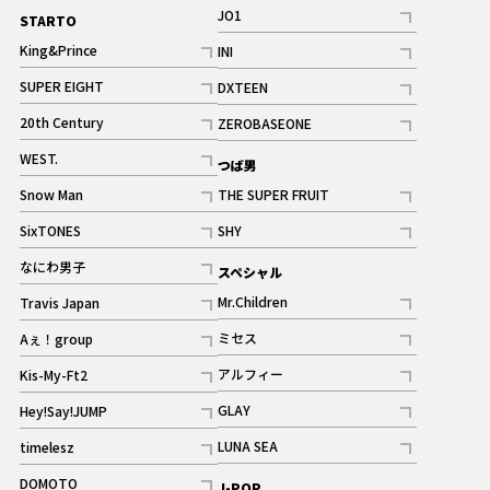
JO1
STARTO
記事
King&Prince
INI
ギャラリー
記事
記事
SUPER EIGHT
DXTEEN
ギャラリー
記事
記事
20th Century
ZEROBASEONE
ギャラリー
記事
記事
WEST.
つば男
記事
Snow Man
THE SUPER FRUIT
記事
記事
SixTONES
SHY
ギャラリー
ギャラリー
記事
記事
なにわ男子
スペシャル
ギャラリー
記事
Mr.Children
Travis Japan
記事
記事
ミセス
Aぇ！group
記事
記事
アルフィー
Kis-My-Ft2
記事
記事
GLAY
Hey!Say!JUMP
ギャラリー
記事
記事
LUNA SEA
timelesz
記事
記事
DOMOTO
J-POP