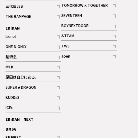
記事
記事
TOMORROW X TOGETHER
三代目JSB
記事
記事
SEVENTEEN
THE RAMPAGE
ギャラリー
記事
記事
BOYNEXTDOOR
EBiDAN
ギャラリー
記事
&TEAM
Lienel
記事
記事
TWS
ONE N’ONLY
ギャラリー
記事
記事
aoen
超特急
記事
記事
M!LK
ギャラリー
記事
原因は自分にある。
記事
SUPER★DRAGON
記事
BUDDiiS
記事
ICEx
記事
EBiDAN NEXT
BMSG
BE:FIRST