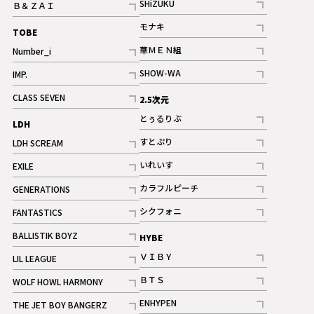
SHiZUKU
Ｂ＆ＺＡＩ
記事
記事
モナキ
TOBE
記事
華ＭＥＮ組
Number_i
記事
記事
SHOW-WA
IMP.
記事
記事
CLASS SEVEN
2.5次元
記事
とぅるりぶ
LDH
記事
すとぷり
LDH SCREAM
記事
記事
いれいす
EXILE
ギャラリー
記事
記事
カラフルピーチ
GENERATIONS
ギャラリー
記事
記事
シクフォニ
FANTASTICS
記事
記事
BALLISTIK BOYZ
HYBE
記事
ＶＩＢＹ
LIL LEAGUE
記事
記事
ＢＴＳ
WOLF HOWL HARMONY
記事
記事
ENHYPEN
THE JET BOY BANGERZ