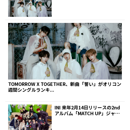
グルランキ...
TOMORROW X TOGETHER、新曲「誓い」がオリコン
週間シングルランキ...
INI 来年2月14日リリースの2nd
アルバム「MATCH UP」ジャケ
ット&新...