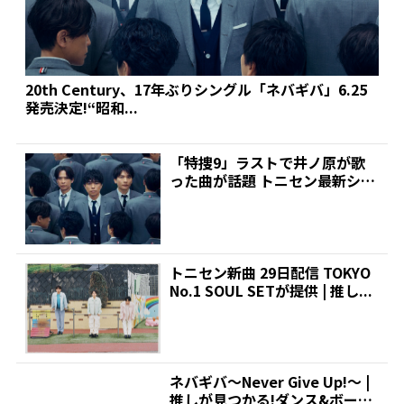
20th Century、17年ぶりシングル「ネバギバ」6.25
発売決定!“昭和...
「特捜9」ラストで井ノ原が歌
った曲が話題 トニセン最新シン
グル収録 | 推しが見...
トニセン新曲 29日配信 TOKYO
No.1 SOUL SETが提供 | 推し...
ネバギバ～Never Give Up!～ |
推しが見つかる!ダンス&ボーカ