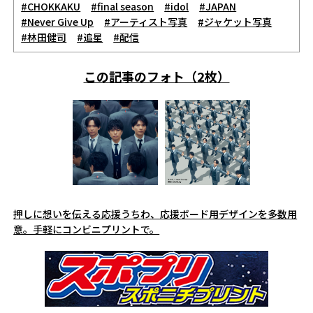
#CHOKKAKU
#final season
#idol
#JAPAN
#Never Give Up
#アーティスト写真
#ジャケット写真
#林田健司
#追星
#配信
この記事のフォト（2枚）
押しに想いを伝える応援うちわ、応援ボード用デザインを多数用
意。手軽にコンビニプリントで。