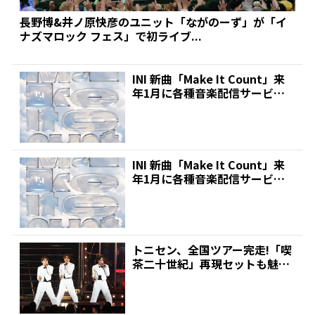
長野博&井ノ原快彦のユニット「ながのーず」が「イ
ナズマロック フェス」で初ライブ...
INI 新曲「Make It Count」来
年1月に各種音楽配信サービス
でデジタ...
INI 新曲「Make It Count」来
年1月に各種音楽配信サービス
でデジタ...
トニセン、全国ツアー完走!「喫
茶二十世紀」再現セットも魅せ
た!井ノ原快彦「できる...