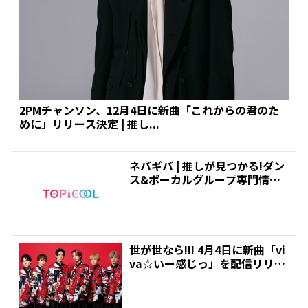
2PMチャンソン、12月4日に新曲「これからの君のた
めに」リリース決定 | 推し...
ネバギバ | 推しが見つかる!ダン
ス&ボーカルグループ専門情報
サイト|トピクル
世が世なら!!! 4月4日に新曲「vi
va☆いー感じっ」を配信リリー
ス! | 推...