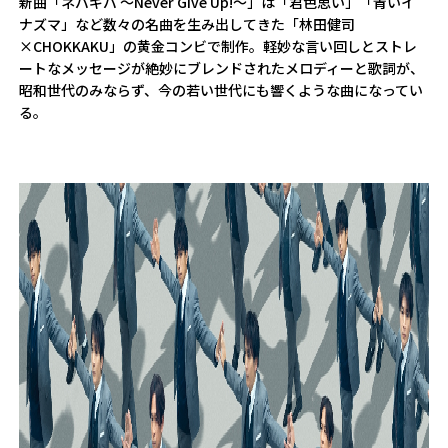
新曲「ネバギバ ～Never Give Up!～」は「君色思い」「青いイ
ナズマ」など数々の名曲を生み出してきた「林田健司
×CHOKKAKU」の黄金コンビで制作。軽妙な言い回しとストレ
ートなメッセージが絶妙にブレンドされたメロディーと歌詞が、
昭和世代のみならず、今の若い世代にも響くような曲になってい
る。