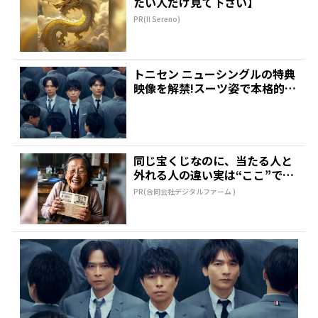
たい人だけ見て下さい】
PR(Il Sereno)
トニセン ニューシングルの特典
映像を解禁!スーツ姿で本格的ダ
ンスを披露 | 推し...
同じ宝くじなのに、当たる人と
外れる人の違い実は“ここ”でし
た
PR(合同会社デジタルファーム )