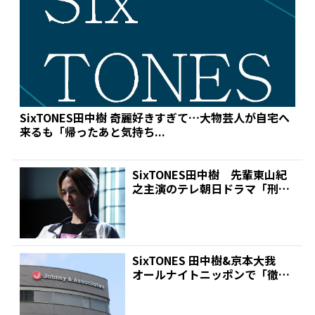
SixTONES田中樹 奇麗好きすぎて…大物芸人が自宅へ
来るも「帰ったあと気持ち...
SixTONES田中樹 先輩東山紀
之主演のテレ朝日ドラマ「刑事
7人」第5話のラス...
SixTONES 田中樹&京本大我
オールナイトニッポンで「徹子
の部屋」出演の松...