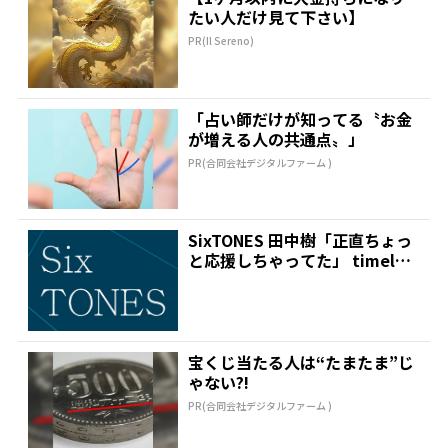
たい人だけ見て下さい】
PR(Il Sereno)
「占い師だけが知ってる〝お金
が増える人の共通点〟」
PR(合同会社デジタルファーム )
SixTONES 田中樹「正直ちょっ
と応援しちゃってた」 timeles
zオーデ...
宝くじ当たる人は“たまたま”じ
ゃない?!
PR(合同会社デジタルファーム )