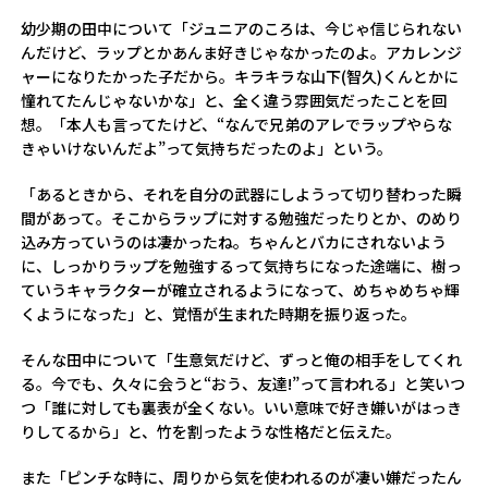
幼少期の田中について「ジュニアのころは、今じゃ信じられない
んだけど、ラップとかあんま好きじゃなかったのよ。アカレンジ
ャーになりたかった子だから。キラキラな山下(智久)くんとかに
憧れてたんじゃないかな」と、全く違う雰囲気だったことを回
想。「本人も言ってたけど、“なんで兄弟のアレでラップやらな
きゃいけないんだよ”って気持ちだったのよ」という。
「あるときから、それを自分の武器にしようって切り替わった瞬
間があって。そこからラップに対する勉強だったりとか、のめり
込み方っていうのは凄かったね。ちゃんとバカにされないよう
に、しっかりラップを勉強するって気持ちになった途端に、樹っ
ていうキャラクターが確立されるようになって、めちゃめちゃ輝
くようになった」と、覚悟が生まれた時期を振り返った。
そんな田中について「生意気だけど、ずっと俺の相手をしてくれ
る。今でも、久々に会うと“おう、友達!”って言われる」と笑いつ
つ「誰に対しても裏表が全くない。いい意味で好き嫌いがはっき
りしてるから」と、竹を割ったような性格だと伝えた。
また「ピンチな時に、周りから気を使われるのが凄い嫌だったん