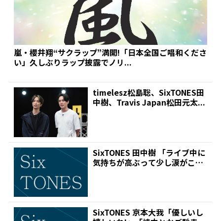
嵐・櫻井翔“サクラップ”満開!「日本全国ご唱和くださ
い」久しぶりラップ披露でノリ...
timelesz松島聡、SixTONES田
中樹、Travis Japan松田元太...
SixTONES 田中樹 「ライブ中に
気持ちが高ぶって少し涙がこぼ
れてしまった」...
SixTONES 京本大我「優しいし