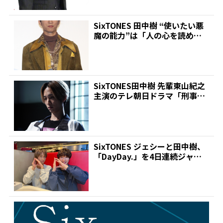
SixTONES 田中樹 “使いたい悪
魔の能力”は「人の心を読める
力」 その理由...
SixTONES田中樹 先輩東山紀之
主演のテレ朝日ドラマ「刑事7
人」第5話のラス...
SixTONES ジェシーと田中樹、
「DayDay.」を4日連続ジャッ
ク!民放初...