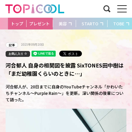
トップ
プレゼント
美容
STARTO
TOBE
2025年09月20日
記事
お気に入り
河合郁人 自身の相関図を披露 SixTONES田中樹は
「まだ幼稚園くらいのときに…」
河合郁人が、20日までに自身のYouTubeチャンネル「かわいた
ちチャンネル～Purple Rain～」を更新。深い関係の後輩につい
て語った。