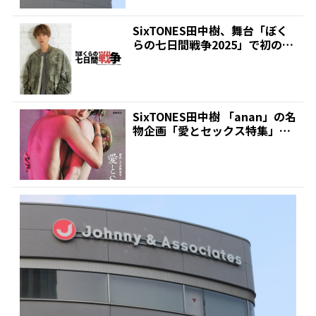
SixTONES田中樹、舞台「ぼく
らの七日間戦争2025」で初の単
独主演! 「劇...
SixTONES田中樹 「anan」の名
物企画「愛とセックス特集」
で“ありのま...