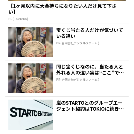
【1ヶ月以内に大金持ちになりたい人だけ見て下さ
い】
PR(Il Sereno)
宝くじ当たる人だけが気づいて
いる違い
PR(合同会社デジタルファーム )
同じ宝くじなのに、当たる人と
外れる人の違い実は“ここ”でし
た
PR(合同会社デジタルファーム )
嵐のSTARTOとのグループエー
ジェント契約はTOKIOに続き2
組目 四宮社長も...