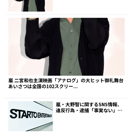
嵐 二宮和也主演映画「アナログ」の大ヒット御礼舞台
あいさつは全国の102スクリー...
嵐・大野智に関するSNS情報、
違反行為・逮捕「事実ない」
「看過できない」とST...