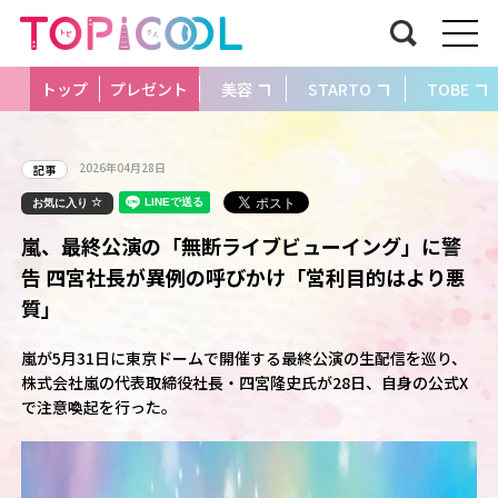
トップ
プレゼント
美容
STARTO
TOBE
2026年04月28日
記事
お気に入り
嵐、最終公演の「無断ライブビューイング」に警
告 四宮社長が異例の呼びかけ「営利目的はより悪
質」
嵐が5月31日に東京ドームで開催する最終公演の生配信を巡り、
株式会社嵐の代表取締役社長・四宮隆史氏が28日、自身の公式X
で注意喚起を行った。