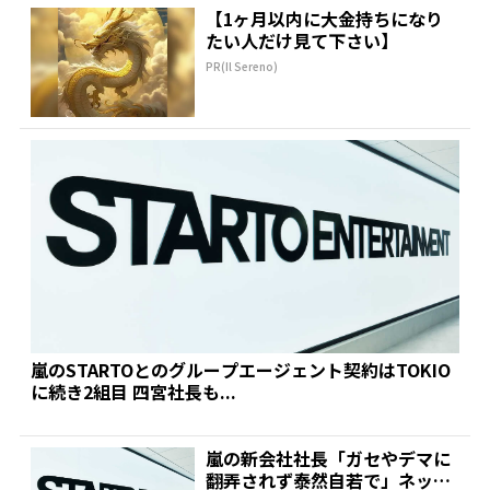
【1ヶ月以内に大金持ちになり
たい人だけ見て下さい】
PR(Il Sereno)
嵐のSTARTOとのグループエージェント契約はTOKIO
に続き2組目 四宮社長も...
嵐の新会社社長「ガセやデマに
翻弄されず泰然自若で」ネット