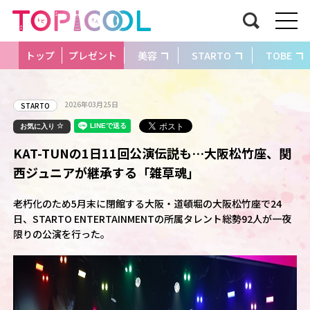
トップ
プレゼント
美容
STARTO
TOBE
2026年03月25日
STARTO
お気に入り
KAT-TUNの1日11回公演伝説も…大阪松竹座、関
西ジュニアが継承する「雑草魂」
老朽化のため5月末に閉館する大阪・道頓堀の大阪松竹座で24
日、STARTO ENTERTAINMENTの所属タレント総勢92人が一夜
限りの公演を行った。