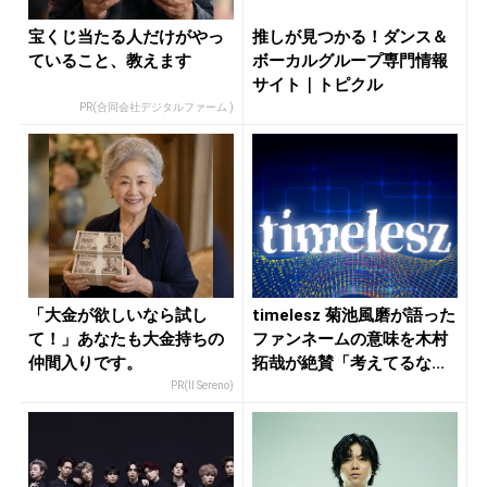
宝くじ当たる人だけがやっ
推しが見つかる！ダンス＆
ていること、教えます
ボーカルグループ専門情報
サイト｜トピクル
PR(合同会社デジタルファーム )
「大金が欲しいなら試し
timelesz 菊池風磨が語った
て！」あなたも大金持ちの
ファンネームの意味を木村
仲間入りです。
拓哉が絶賛「考えてるな...
PR(Il Sereno)