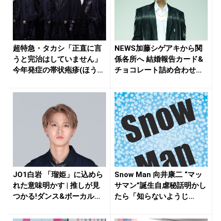
超特急・タカシ「正直に言
NEWS加藤シゲアキから関
うと完治はしていません」
係各所へ 結婚報告カード&
今年発症の帯状疱疹(ほうし
チョコレート詰め合わせ、
ん)...
小説...
JO1白岩 「瑠姫」に込めら
Snow Man 向井康二 “マッ
れた意味明かす | 推しが見
サマン”誕生自虐秘話明かし
つかる!ダンス&ボーカル...
たら「知らないようじ...