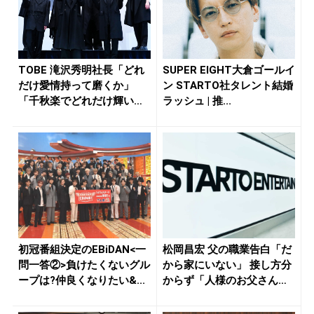
TOBE 滝沢秀明社長「どれ
SUPER EIGHT大倉ゴールイ
だけ愛情持って磨くか」
ン STARTO社タレント結婚
「千秋楽でどれだけ輝いたI
ラッシュ | 推...
MP...
初冠番組決定のEBiDAN<一
松岡昌宏 父の職業告白「だ
問一答②>負けたくないグル
から家にいない」 接し方分
ープは?仲良くなりたい&...
からず「人様のお父さんが
苦手...