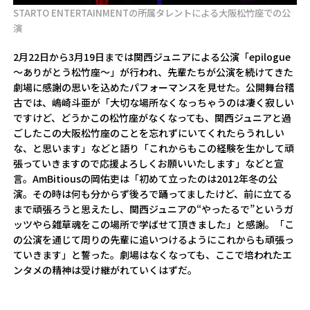
STARTO ENTERTAINMENTの所属タレントによる大阪松竹座での公
演
2月22日から3月19日までは関西ジュニアによる公演「epilogue
～ありがとう松竹座～」が行われ、先輩たちが公演を続けてきた
劇場に感謝の思いを込めたパフォーマンスを見せた。公開舞台稽
古では、嶋崎斗亜が「大切な場所なくなっちゃうのは凄く寂しい
ですけど、どうかこの松竹座がなくなっても、関西ジュニアと過
ごしたこの大阪松竹座のことを忘れずにいてくれたらうれしい
な、と思います」などと語り「これからもこの経験を生かして頑
張っていきますので応援よろしくお願いいたします」などと宣
言。AmBitiousの岡佑吏は「初めて立ったのは2012年冬の公
演。その時は何も分からず後ろで踊ってましたけど、前に立てる
まで頑張ろうと思えたし、関西ジュニアの“やったるで”というガ
ッツやら雑草魂をこの場所で学ばせて頂きました」と感謝。「こ
の公演を通じて周りの先輩に追いつけるようにこれからも頑張っ
ていきます」と誓った。劇場はなくなっても、ここで培われたエ
ンタメの精神は受け継がれていくはずだ。