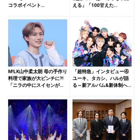
コラボイベント...
える」「100甘えた...
M!LK山中柔太朗 母の手作り
「超特急」インタビュー④
料理で家族が大ピンチに?!
ユーキ、タカシ、ハルが語
「ニラの中にスイセンが
る～新アルバム&新体制へ
入...
の胸の...