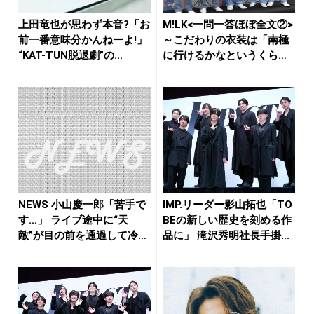
上田竜也が思わず本音?「お
M!LK<一問一答ほぼ全文②>
前一番意味分かんねーよ!」
～こだわりの衣装は「南極
“KAT-TUN脱退劇”の...
に行けるかなというくらい
厚...
NEWS 小山慶一郎「苦手で
IMP.リーダー影山拓也「TO
す…」 ライブ途中に“天
BEの新しい歴史を刻める作
敵”が目の前を通過して冷や
品に」 滝沢秀明社長手掛...
汗...