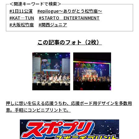
＜関連キーワードで検索＞
#1日11公演
#epilogue～ありがとう松竹座～
#KAT―TUN
#STARTO ENTERTAINMENT
#大阪松竹座
#関西ジュニア
この記事のフォト（2枚）
押しに想いを伝える応援うちわ、応援ボード用デザインを多数用
意。手軽にコンビニプリントで。