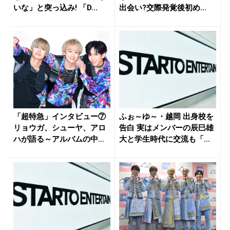
いな」と突っ込み! 「D...
出会い?交際発覚後初め...
「超特急」インタビュー⑦
ふぉ～ゆ～・越岡 出身校を
リョウガ、シューヤ、アロ
告白 実はメンバーの辰巳雄
ハが語る～アルバムの中で
大と学生時代に交流も「初
一番ク...
めて...