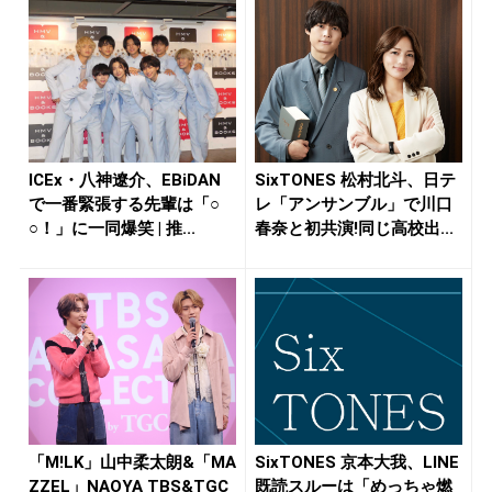
ICEx・八神遼介、EBiDAN
SixTONES 松村北斗、日テ
で一番緊張する先輩は「○
レ「アンサンブル」で川口
○！」に一同爆笑 | 推...
春奈と初共演!同じ高校出...
「M!LK」山中柔太朗&「MA
SixTONES 京本大我、LINE
ZZEL」NAOYA TBS&TGC
既読スルーは「めっちゃ燃