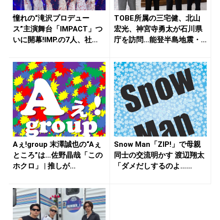
憧れの“滝沢プロデュー
TOBE所属の三宅健、北山
ス”主演舞台「IMPACT」つ
宏光、神宮寺勇太が石川県
いに開幕!IMP.の7人、社...
庁を訪問…能登半島地震・
奥能登...
Aぇ!group 末澤誠也の“Aぇ
Snow Man「ZIP!」で母親
ところ”は…佐野晶哉「この
同士の交流明かす 渡辺翔太
ホクロ」 | 推しが...
「ダメだしするのよ…...