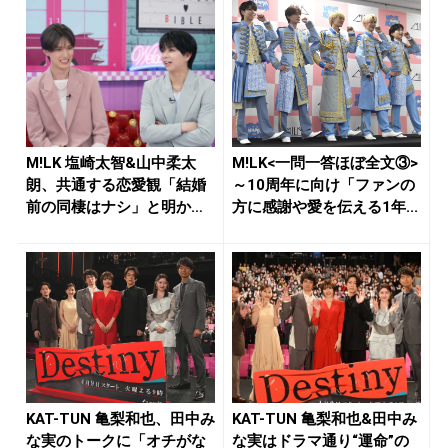
M!LK 塩崎太智&山中柔太
M!LK<一問一答ほぼ全文③>
朗、共通する恋愛観「結婚
～10周年に向け「ファンの
前の同棲はナシ」と明かす
方に感謝や愛を伝える1年...
も最...
KAT-TUN 亀梨和也、田中み
KAT-TUN 亀梨和也&田中み
な実のトークに「オチがな
な実はドラマ通り“運命”の