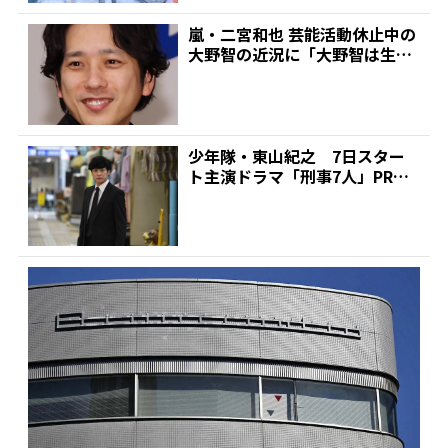
嵐・二宮和也 芸能活動休止中の
大野智の近況に「大野智は生き
ているっていうのを発信...
少年隊・東山紀之 7日スター
ト主演ドラマ「刑事7人」PR
テレ朝情報番組をはしご...