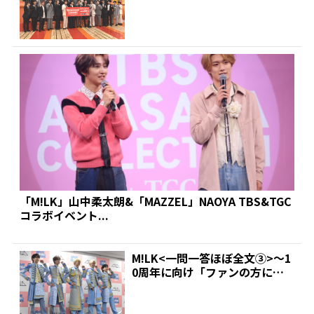
仲良くなりたい&...
「M!LK」山中柔太朗&「MAZZEL」NAOYA TBS&TGC
コラボイベント...
M!LK<一問一答ほぼ全文③>～1
0周年に向け「ファンの方に感
謝や愛を伝える1年...