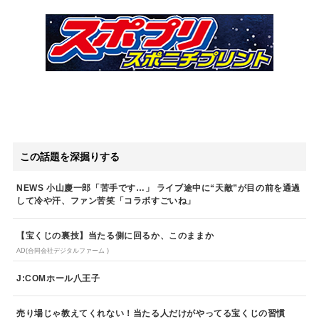
この話題を深掘りする
NEWS 小山慶一郎「苦手です…」 ライブ途中に“天敵”が目の前を通過
して冷や汗、ファン苦笑「コラボすごいね」
【宝くじの裏技】当たる側に回るか、このままか
AD(合同会社デジタルファーム )
J:COMホール八王子
売り場じゃ教えてくれない！当たる人だけがやってる宝くじの習慣