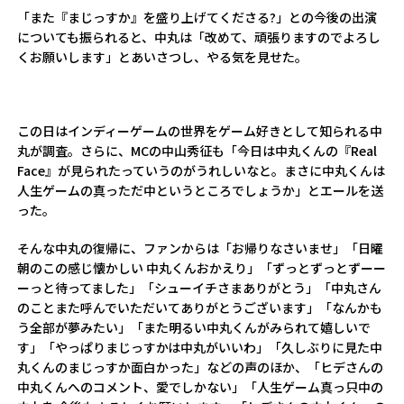
「また『まじっすか』を盛り上げてくださる?」との今後の出演
についても振られると、中丸は「改めて、頑張りますのでよろし
くお願いします」とあいさつし、やる気を見せた。
この日はインディーゲームの世界をゲーム好きとして知られる中
丸が調査。さらに、MCの中山秀征も「今日は中丸くんの『Real
Face』が見られたっていうのがうれしいなと。まさに中丸くんは
人生ゲームの真っただ中というところでしょうか」とエールを送
った。
そんな中丸の復帰に、ファンからは「お帰りなさいませ」「日曜
朝のこの感じ懐かしい 中丸くんおかえり」「ずっとずっとずーー
ーっと待ってました」「シューイチさまありがとう」「中丸さん
のことまた呼んでいただいてありがとうございます」「なんかも
う全部が夢みたい」「また明るい中丸くんがみられて嬉しいで
す」「やっぱりまじっすかは中丸がいいわ」「久しぶりに見た中
丸くんのまじっすか面白かった」などの声のほか、「ヒデさんの
中丸くんへのコメント、愛でしかない」「人生ゲーム真っ只中の