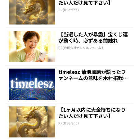
たい人だけ見て下さい】
PR(Il Sereno)
【当選した人が暴露】宝くじ運
が動く時、必ずある前触れ
PR(合同会社デジタルファーム )
timelesz 菊池風磨が語ったフ
ァンネームの意味を木村拓哉が
絶賛「考えてるな...
【1ヶ月以内に大金持ちになり
たい人だけ見て下さい】
PR(Il Sereno)