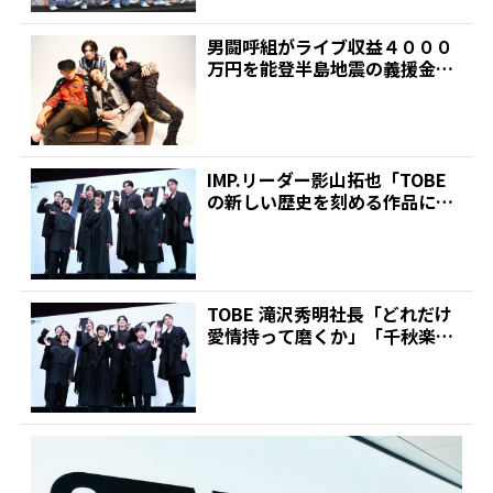
男闘呼組がライブ収益４０００
万円を能登半島地震の義援金
に メンバー４人「支援に貢...
IMP.リーダー影山拓也「TOBE
の新しい歴史を刻める作品に」
滝沢秀明社長手掛...
TOBE 滝沢秀明社長「どれだけ
愛情持って磨くか」「千秋楽で
どれだけ輝いたIMP...