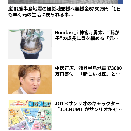
嵐 能登半島地震の被災地支援へ義援金6750万円「1日
も早く元の生活に戻られる事...
Number_i 神宮寺勇太、“我が
子”の成長に目を細める「元気
に育っております...
中居正広、能登半島地震で3000
万円寄付 「新しい地図」と日
本財団が立ち上げた基...
JO1×サンリオのキャラクター
「JOCHUM」がサンリオキャラ
クター大賞初日速報...