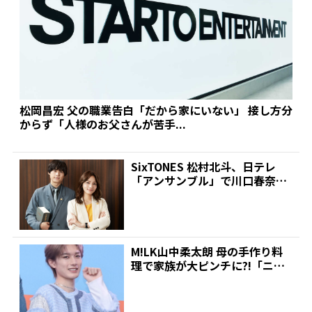
松岡昌宏 父の職業告白「だから家にいない」 接し方分
からず「人様のお父さんが苦手...
SixTONES 松村北斗、日テレ
「アンサンブル」で川口春奈と
初共演!同じ高校出...
M!LK山中柔太朗 母の手作り料
理で家族が大ピンチに?!「ニラ
の中にスイセンが入...