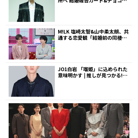
所へ 結婚報告カード&チョコレ
ート詰め合わせ、小説...
M!LK 塩崎太智&山中柔太朗、共
通する恋愛観「結婚前の同棲は
ナシ」と明かすも最...
JO1白岩 「瑠姫」に込められた
意味明かす | 推しが見つかる!ダ
ンス&ボーカル...