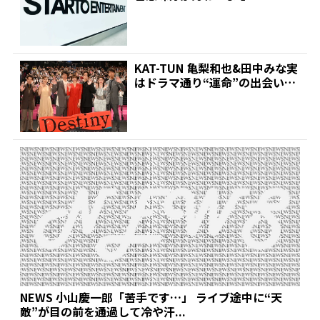
UN脱退劇”の...
KAT-TUN 亀梨和也&田中みな実
はドラマ通り“運命”の出会い?
交際発覚後初め...
NEWS 小山慶一郎「苦手です…」 ライブ途中に“天
敵”が目の前を通過して冷や汗...