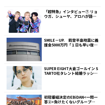
「超特急」インタビュー⑦ リョ
ウガ、シューヤ、アロハが語る
～アルバムの中で一番ク...
SMILE－UP. 能登半島地震に義
援金5000万円「１日も早い復
旧・復興お祈り...
SUPER EIGHT大倉ゴールイン S
TARTO社タレント結婚ラッシュ
| 推...
初冠番組決定のEBiDAN<一問一
答②>負けたくないグループは?