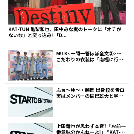
KAT-TUN 亀梨和也、田中みな実のトークに「オチが
ないな」と突っ込み! 「D...
M!LK<一問一答ほぼ全文②>～
こだわりの衣装は「南極に行け
るかなというくらい厚...
ふぉ～ゆ～・越岡 出身校を告白
実はメンバーの辰巳雄大と学生
時代に交流も「初めて...
上田竜也が思わず本音?「お前一
番意味分かんねーよ!」 “KAT-T