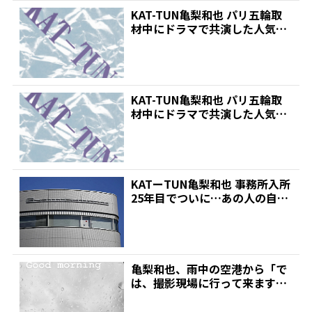
KAT-TUN亀梨和也 パリ五輪取
材中にドラマで共演した人気女
優と遭遇。「こう...
KAT-TUN亀梨和也 パリ五輪取
材中にドラマで共演した人気女
優と遭遇。「こう...
KATーTUN亀梨和也 事務所入所
25年目でついに…あの人の自宅
を初めて訪問 |...
亀梨和也、雨中の空港から「で
は、撮影現場に行って来ます」
退所後初投稿、新たな出...