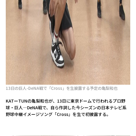
13日の巨人-DeNA戦で「Cross」を生披露する予定の亀梨和也
KATーTUNの亀梨和也が、13日に東京ドームで行われるプロ野
球・巨人―DeNA戦で、自ら作詞した今シーズンの日本テレビ系
野球中継イメージソング「Cross」を生で初披露する。