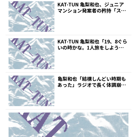
KAT-TUN 亀梨和也、ジュニア
マンション発案者の矜持「スタ
ッフさんが“何言っ...
KAT-TUN 亀梨和也「19、8ぐら
いの時かな。1人旅をしようと
思い立って」 ...
亀梨和也「結構しんどい時期も
あった」ラジオで長く体調崩し
た過去明かす | 推しが...