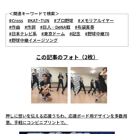
＜関連キーワードで検索＞
#Cross
#KATｰTUN
#プロ野球
#メモリアルイヤー
#作曲
#作詞
#巨人―DeNA戦
#布袋寅泰
#日本テレビ系
#東京ドーム
#記念
#野球中継70
#野球中継イメージソング
この記事のフォト（2枚）
押しに想いを伝える応援うちわ、応援ボード用デザインを多数用
意。手軽にコンビニプリントで。