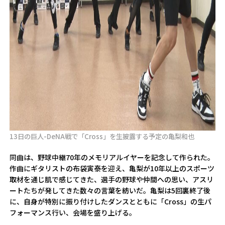
13日の巨人-DeNA戦で「Cross」を生披露する予定の亀梨和也
同曲は、野球中継70年のメモリアルイヤーを記念して作られた。
作曲にギタリストの布袋寅泰を迎え、亀梨が10年以上のスポーツ
取材を通じ肌で感じてきた、選手の野球や仲間への思い、アスリ
ートたちが発してきた数々の言葉を紡いだ。亀梨は5回裏終了後
に、自身が特別に振り付けしたダンスとともに「Cross」の生パ
フォーマンス行い、会場を盛り上げる。