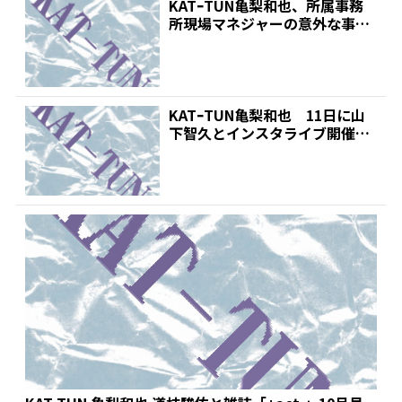
KATｰTUN亀梨和也、所属事務
所現場マネジャーの意外な事実
明かす「実働している...
KATｰTUN亀梨和也 11日に山
下智久とインスタライブ開催決
定!「修二と彰」復...