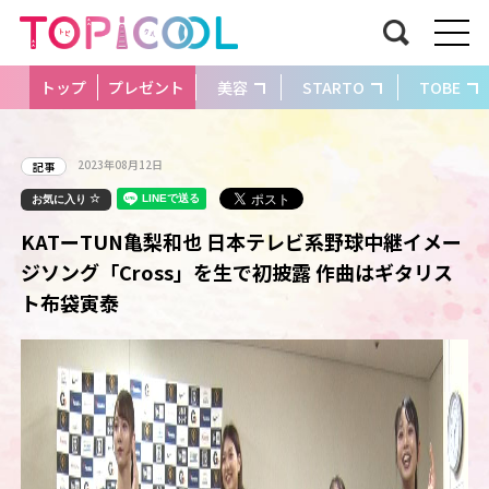
トップ
プレゼント
美容
STARTO
TOBE
2023年08月12日
記事
お気に入り
KATーTUN亀梨和也 日本テレビ系野球中継イメー
ジソング「Cross」を生で初披露 作曲はギタリス
ト布袋寅泰