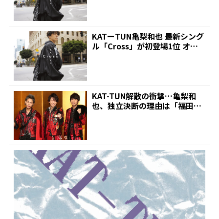
KATーTUN亀梨和也 最新シング
ル「Cross」が初登場1位 オリ
コン週間シン...
KAT-TUN解散の衝撃…亀梨和
也、独立決断の理由は「福田社
長」か? | 推しが...