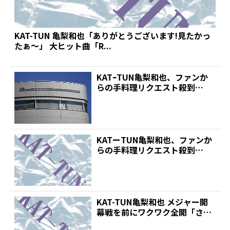
KAT-TUN 亀梨和也「ありがとうございます!見たかっ
たぁ～」 大ヒット曲「R...
KATｰTUN亀梨和也、ファンか
らの手料理リクエスト殺到
で“本気モード”に?「レ...
KATーTUN亀梨和也、ファンか
らの手料理リクエスト殺到
で“本気モード”に?「レ...
KAT-TUN亀梨和也 メジャー開
幕戦を前にワクワク全開「さぁ
～いよいよ」 | ...