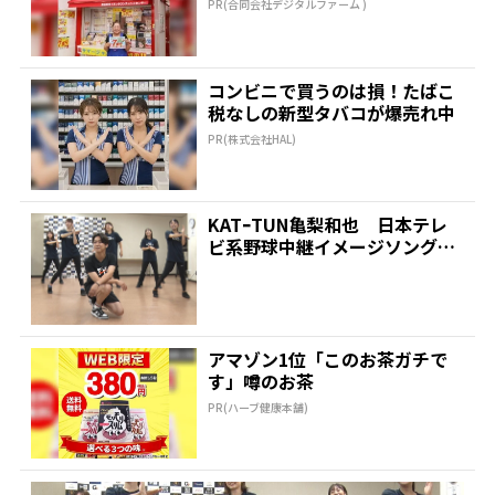
PR(合同会社デジタルファーム )
コンビニで買うのは損！たばこ
税なしの新型タバコが爆売れ中
PR(株式会社HAL)
KATｰTUN亀梨和也 日本テレ
ビ系野球中継イメージソング
「Cross」を生で初...
アマゾン1位「このお茶ガチで
す」噂のお茶
PR(ハーブ健康本舗)