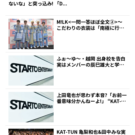
ないな」と突っ込み! 「D...
M!LK<一問一答ほぼ全文②>～
こだわりの衣装は「南極に行け
るかなというくらい厚...
ふぉ～ゆ～・越岡 出身校を告白
実はメンバーの辰巳雄大と学生
時代に交流も「初めて...
上田竜也が思わず本音?「お前一
番意味分かんねーよ!」 “KAT-T
UN脱退劇”の...
KAT-TUN 亀梨和也&田中みな実