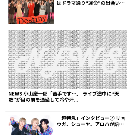
はドラマ通り“運命”の出会い?
交際発覚後初め...
NEWS 小山慶一郎「苦手です…」 ライブ途中に“天
敵”が目の前を通過して冷や汗...
「超特急」インタビュー⑦ リョ
ウガ、シューヤ、アロハが語る
～アルバムの中で一番ク...