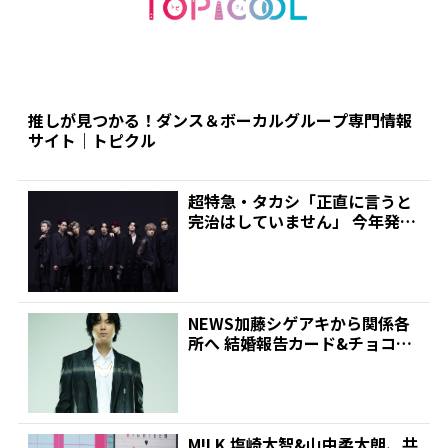
推しが見つかる！ダンス＆ボーカルグループ専門情報
サイト｜トピクル
超特急・タカシ「正直に言うと
完治はしていません」 今年発症
の帯状疱疹(ほうしん)...
NEWS加藤シゲアキから関係各
所へ 結婚報告カード&チョコレ
ート詰め合わせ、小説...
M!LK 塩崎太智&山中柔太朗、共