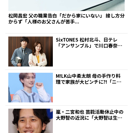
松岡昌宏 父の職業告白「だから家にいない」 接し方分
からず「人様のお父さんが苦手...
SixTONES 松村北斗、日テレ
「アンサンブル」で川口春奈と
初共演!同じ高校出...
M!LK山中柔太朗 母の手作り料
理で家族が大ピンチに?!「ニラ
の中にスイセンが入...
嵐・二宮和也 芸能活動休止中の
大野智の近況に「大野智は生き
ているっていうのを発信...