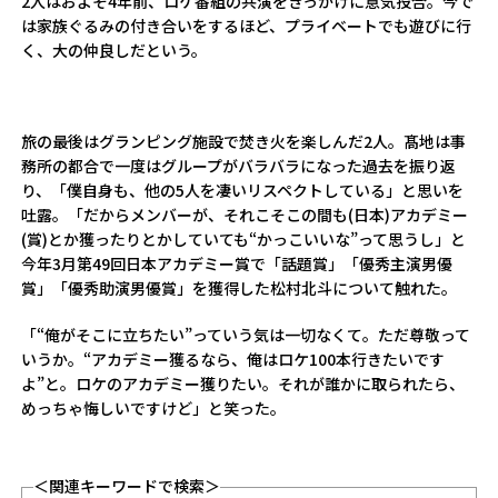
2人はおよそ4年前、ロケ番組の共演をきっかけに意気投合。今で
は家族ぐるみの付き合いをするほど、プライベートでも遊びに行
く、大の仲良しだという。
旅の最後はグランピング施設で焚き火を楽しんだ2人。髙地は事
務所の都合で一度はグループがバラバラになった過去を振り返
り、「僕自身も、他の5人を凄いリスペクトしている」と思いを
吐露。「だからメンバーが、それこそこの間も(日本)アカデミー
(賞)とか獲ったりとかしていても“かっこいいな”って思うし」と
今年3月第49回日本アカデミー賞で「話題賞」「優秀主演男優
賞」「優秀助演男優賞」を獲得した松村北斗について触れた。
「“俺がそこに立ちたい”っていう気は一切なくて。ただ尊敬って
いうか。“アカデミー獲るなら、俺はロケ100本行きたいです
よ”と。ロケのアカデミー獲りたい。それが誰かに取られたら、
めっちゃ悔しいですけど」と笑った。
＜関連キーワードで検索＞