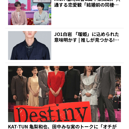
通する恋愛観「結婚前の同棲は
ナシ」と明かすも最...
JO1白岩 「瑠姫」に込められた
意味明かす | 推しが見つかる!ダ
ンス&ボーカル...
KAT-TUN 亀梨和也、田中みな実のトークに「オチが