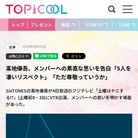
トップ
プレゼント
美容
STARTO
TOBE
2026年04月05日
記事
お気に入り
髙地優吾、メンバーへの素直な思いを告白「5人を
凄いリスペクト」「ただ尊敬っていうか」
SixTONESの髙地優吾が4日放送のフジテレビ「土曜はナニす
る!?」(土曜前8・30)にVTR出演。メンバーへの思いを明かす場面
があった。