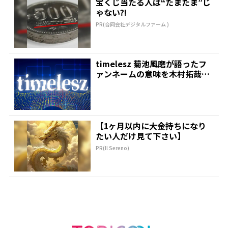
宝くじ当たる人は“たまたま”じ
ゃない?!
PR(合同会社デジタルファーム )
timelesz 菊池風磨が語ったフ
ァンネームの意味を木村拓哉が
絶賛「考えてるな...
【1ヶ月以内に大金持ちになり
たい人だけ見て下さい】
PR(Il Sereno)