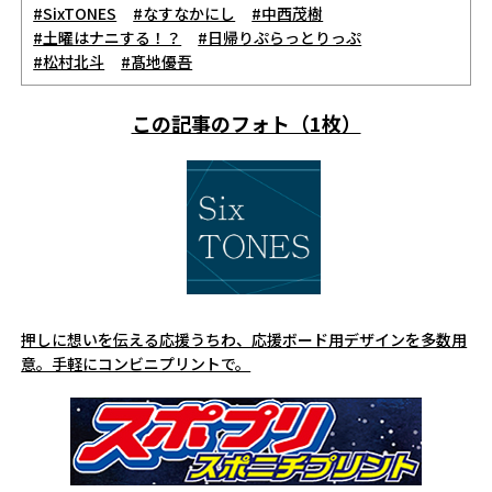
#SixTONES
#なすなかにし
#中西茂樹
#土曜はナニする！？
#日帰りぷらっとりっぷ
#松村北斗
#髙地優吾
この記事のフォト（1枚）
押しに想いを伝える応援うちわ、応援ボード用デザインを多数用
意。手軽にコンビニプリントで。