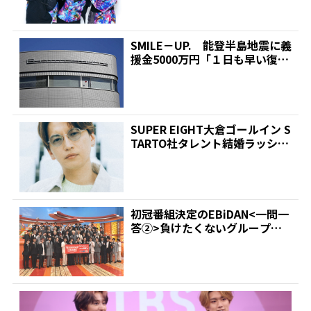
SMILE－UP. 能登半島地震に義
援金5000万円「１日も早い復
旧・復興お祈り...
SUPER EIGHT大倉ゴールイン S
TARTO社タレント結婚ラッシュ
| 推...
初冠番組決定のEBiDAN<一問一
答②>負けたくないグループは?
仲良くなりたい&...