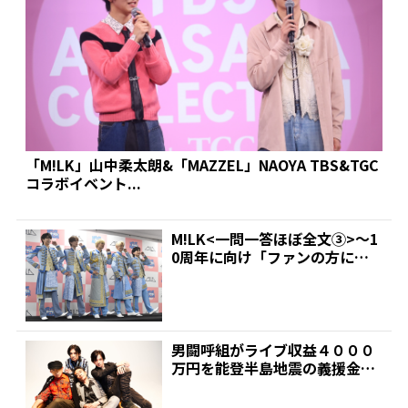
「M!LK」山中柔太朗&「MAZZEL」NAOYA TBS&TGC
コラボイベント...
M!LK<一問一答ほぼ全文③>～1
0周年に向け「ファンの方に感
謝や愛を伝える1年...
男闘呼組がライブ収益４０００
万円を能登半島地震の義援金
に メンバー４人「支援に貢...