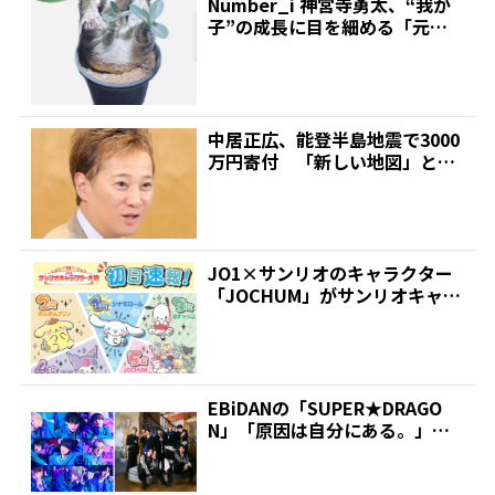
Number_i 神宮寺勇太、“我が
子”の成長に目を細める「元気
に育っております...
中居正広、能登半島地震で3000
万円寄付 「新しい地図」と日
本財団が立ち上げた基...
JO1×サンリオのキャラクター
「JOCHUM」がサンリオキャラ
クター大賞初日速報...
EBiDANの「SUPER★DRAGO
N」「原因は自分にある。」、
ライブのU-N...