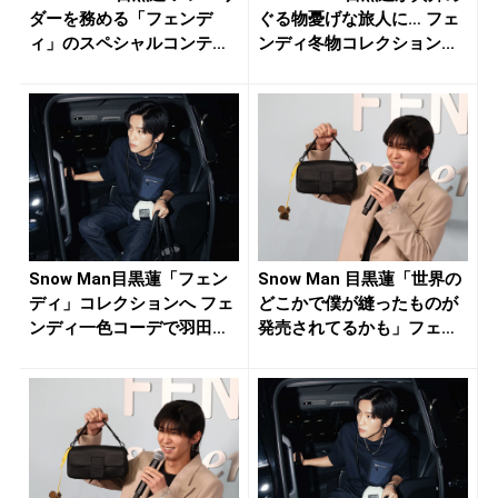
ダーを務める「フェンデ
ぐる物憂げな旅人に… フェ
ィ」のスペシャルコンテ
ンディ冬物コレクション...
ン...
Snow Man目黒蓮「フェン
Snow Man 目黒蓮「世界の
ディ」コレクションへ フェ
どこかで僕が縫ったものが
ンディ一色コーデで羽田
発売されてるかも」フェ
登...
ン...