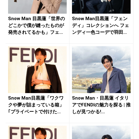
Snow Man 目黒蓮「世界の
Snow Man目黒蓮「フェン
どこかで僕が縫ったものが
ディ」コレクションへ フェ
発売されてるかも」フェ
ンディ一色コーデで羽田
ン...
登...
Snow Man目黒蓮「ワクワ
Snow Man・目黒蓮 イタリ
クや夢が詰まっている箱」
アでFENDIの魅力を探る | 推
｢プライベートで付けた
しが見つかる!...
い」...