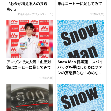
〝お金が増える人の共通
策はコーヒーに足してみて
点〟」
PR(合同会社デジタルファーム )
PR(森永乳業)
アマゾンで大人気！血圧対
Snow Man 目黒蓮、スパイ
策はコーヒーに足してみて
バッグを手にした姿にファ
ンの妄想膨らむ「めめな
ら...
PR(森永乳業)