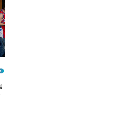
W
織
を