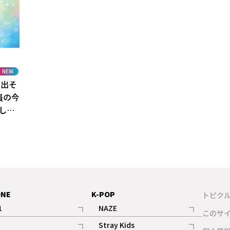
NEW
が出そ
員の今
して
ONE
K-POP
トピク
1
NAZE
このサ
記事
記事
Stray Kids