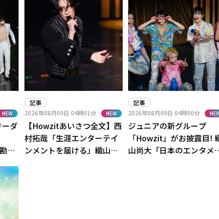
記事
記事
2026年08月09日
04時01分
2026年08月09日
04時00分
NEW
NEW
NE
リーダ
【Howzitあいさつ全文】西
ジュニアの新グループ
村拓哉「生涯エンターテイ
「Howzit」がお披露目! 
齢勘違
ンメントを届ける」織山尚
山尚大「日本のエンタメ
ミ
大「自分たちの意思で決め
ひっくり返します!」
た」