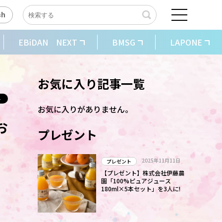
sh
EBiDAN NEXT
BMSG
LAPONE
お気に入り記事一覧
お気に入りがありません。
お
プレゼント
2025年11月11日
プレゼント
【プレゼント】株式会社伊藤農
園「100%ピュアジュース
180ml×5本セット」を3人に!