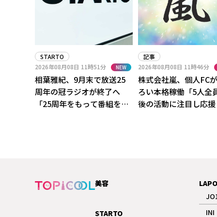
STARTO
記事
2026年08月08日
11時51分
2026年08月08日
11時46分
NEW
相葉雅紀、9月末で放送25
株式会社嵐、個人FC
周年の冠ラジオが終了へ
ろい本格稼働「5人全
「25周年をもって番組を終
後の活動に注目し応援
了させていただく」
いただけますと」
美容
LAP
JO
INI
STARTO