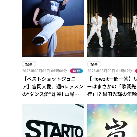
記事
記事
2026年08月09日
06時00分
2026年08月09日
04時02分
NEW
【ベストショットジュニ
【Howzit一問一答】
ア】宮岡大愛、週6レッスン
ーはまさかの「歌詞先
の“ダンス愛”炸裂! 山岸
行」!? 黒田光輝の年
想、善如寺來と「だいにょ
いにメンバー総ツッコ
じそう」で切磋琢磨