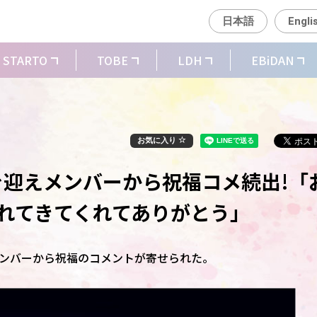
日本語
Engli
STARTO
TOBE
LDH
EBiDAN
お気に入り
生日を迎えメンバーから祝福コメ続出!「
まれてきてくれてありがとう」
え、メンバーから祝福のコメントが寄せられた。