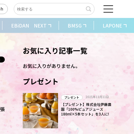
sh
EBiDAN NEXT
BMSG
LAPONE
お気に入り記事一覧
お気に入りがありません。
プレゼント
2025年11月11日
プレゼント
【プレゼント】株式会社伊藤農
を張
園「100%ピュアジュース
180ml×5本セット」を3人に!
」