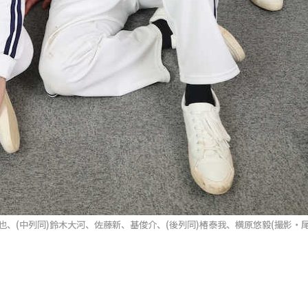
拓也、(中列同)鈴木大河、佐藤新、基俊介、(後列同)椿泰我、横原悠毅(撮影・