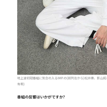
地上波初冠番組に気合の入るIMP.の(前列左から)松井奏、影山
有希)
――番組の反響はいかがですか?