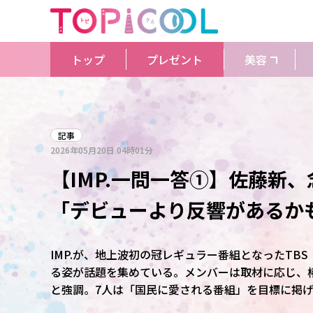
トップ
プレゼント
美容
記事
2026年05月20日
04時01分
【IMP.一問一答①】佐藤新
「デビューより反響があるか
IMP.が、地上波初の冠レギュラー番組となったTBS
る姿が話題を集めている。メンバーは取材に応じ、
と強調。7人は「国民に愛される番組」を目標に掲