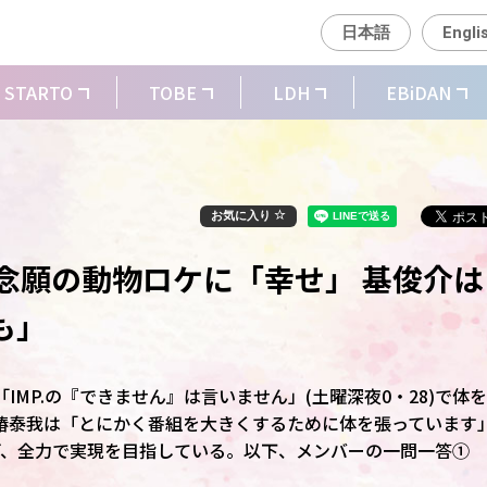
日本語
Engli
STARTO
TOBE
LDH
EBiDAN
お気に入り
、念願の動物ロケに「幸せ」 基俊介は
も」
「IMP.の『できません』は言いません」(土曜深夜0・28)で体
椿泰我は「とにかく番組を大きくするために体を張っています
げ、全力で実現を目指している。以下、メンバーの一問一答①