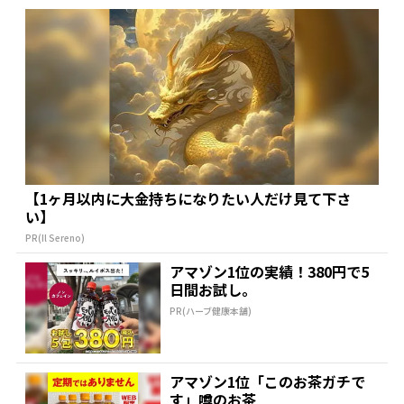
【1ヶ月以内に大金持ちになりたい人だけ見て下さ
い】
PR(Il Sereno)
アマゾン1位の実績！380円で5
日間お試し。
PR(ハーブ健康本舗)
アマゾン1位「このお茶ガチで
す」噂のお茶