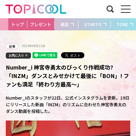
トップ
プレゼント
美容
STARTO
TOBE
2024年08月22日
記事
お気に入り
Number_i 神宮寺勇太のびっくり作戦成功?
「INZM」ダンスとみせかけて最後に「BON」! フ
ァンも満足「終わり方最高～」
Number_iのスタッフが22日、公式インスタグラムを更新。19日
にリリースした新曲「INZM」のリズムに合わせた神宮寺勇太の
ダンス動画を投稿した。