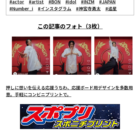
#actor
#artist
#BON
#idol
#INZM
#JAPAN
#Number_i
#インスタグラム
#神宮寺勇太
#追星
この記事のフォト（3枚）
押しに想いを伝える応援うちわ、応援ボード用デザインを多数用
意。手軽にコンビニプリントで。