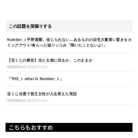
この話題を深掘りする
Number_i 平野紫耀、信じられない…あるものの自宅大量買い置きをカ
ミングアウト!食らった猛ツッコみ「聞いたことないよ!」
【宝くじの裏技】当たる側に回るか、このままか
AD(合同会社デジタルファーム )
「THE_i -what is Number_i-」
宝くじ当選で貧乏女性が人生変えた実話
AD(合同会社デジタルファーム )
こちらもおすすめ