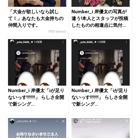
「大金が欲しいなら試し
Number_i 岸優太の写真が
て！」あなたも大金持ちの
違う!本人とスタッフが投稿
仲間入りです。
したものの相違点に気付...
PR(Il Sereno)
Number_i 岸優太「iが足り
Number_i 岸優太「iが足り
ないっす!!!!!!!」 らしさ全開
ないっす!!!!!!!」 らしさ全開
で新シング...
で新シング...