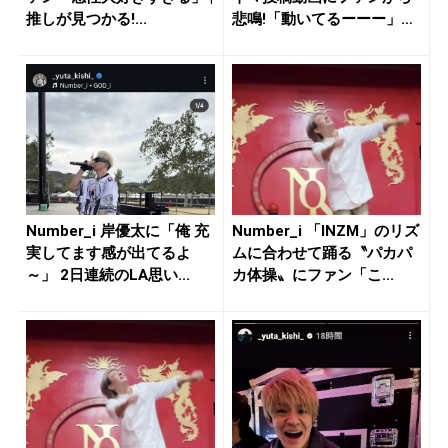
推しが見つかる!...
悲鳴!「動いてるーーー」
「...
Number_i 岸優太に「俺 充
Number_i 「INZM」のリズ
実してます感が出てるよ
ムに合わせて踊る〝パカパ
～」 2日連続のLA思い...
カ体操〟にファン「こ...