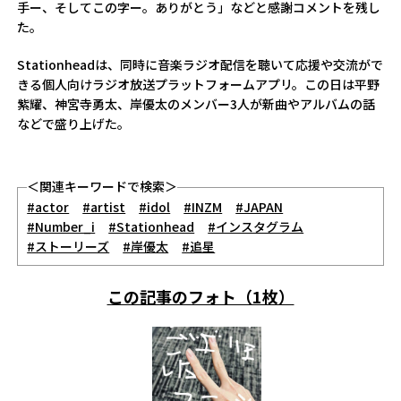
手ー、そしてこの字ー。ありがとう」などと感謝コメントを残し
た。
Stationheadは、同時に音楽ラジオ配信を聴いて応援や交流がで
きる個人向けラジオ放送プラットフォームアプリ。この日は平野
紫耀、神宮寺勇太、岸優太のメンバー3人が新曲やアルバムの話
などで盛り上げた。
＜関連キーワードで検索＞
#actor
#artist
#idol
#INZM
#JAPAN
#Number_i
#Stationhead
#インスタグラム
#ストーリーズ
#岸優太
#追星
この記事のフォト（1枚）