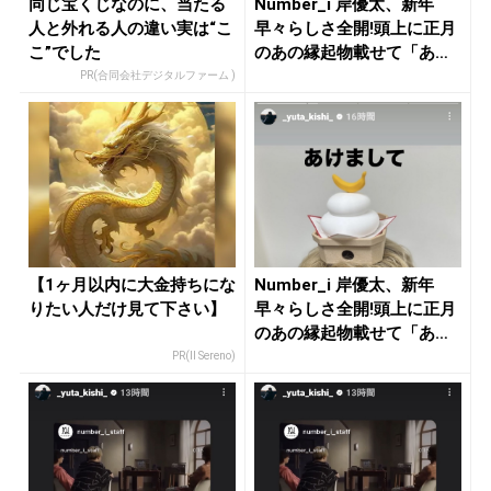
同じ宝くじなのに、当たる
Number_i 岸優太、新年
人と外れる人の違い実は“こ
早々らしさ全開!頭上に正月
こ”でした
のあの縁起物載せて「あ
け...
PR(合同会社デジタルファーム )
【1ヶ月以内に大金持ちにな
Number_i 岸優太、新年
りたい人だけ見て下さい】
早々らしさ全開!頭上に正月
のあの縁起物載せて「あ
け...
PR(Il Sereno)