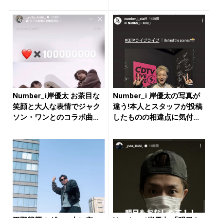
Number_i岸優太 お茶目な
Number_i 岸優太の写真が
笑顔と大人な表情でジャク
違う!本人とスタッフが投稿
ソン・ワンとのコラボ曲
したものの相違点に気付...
「...