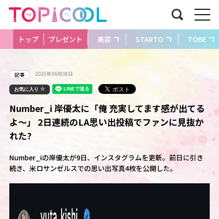
トップ
プレゼント
美容
STARTO
TOBE
2025年06月08日
記事
お気に入り
Number_i 岸優太に「俺 充実してます感が出てる
よ～」 2日連続のLA思い出投稿でファンに見抜か
れた?
Number_iの岸優太が9日、インスタグラムを更新。前日に引き
続き、米ロサンゼルスでの思い出写真4枚を公開した。