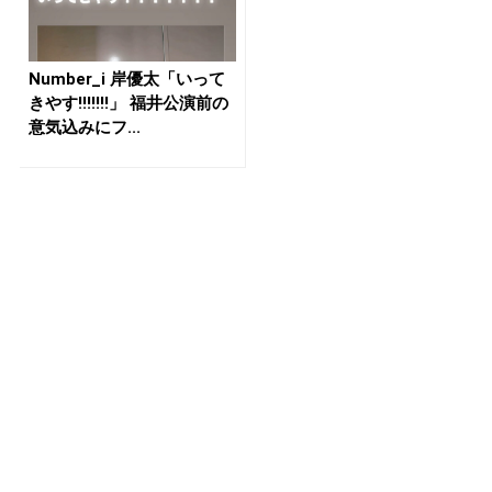
Number_i 岸優太「いって
きやす!!!!!!!」 福井公演前の
意気込みにフ...