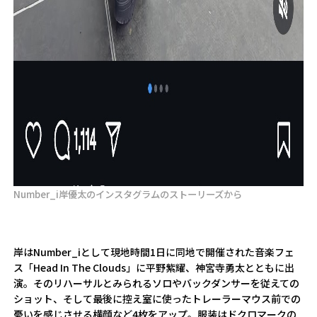
Number_i岸優太のインスタグラムのストーリーズから
岸はNumber_iとして現地時間1日に同地で開催された音楽フェ
ス「Head In The Clouds」に平野紫耀、神宮寺勇太とともに出
演。そのリハーサルとみられるソロやバックダンサーを従えての
ショット、そして最後に控え室に使ったトレーラーマウス前での
憂いを感じさせる横顔など4枚をアップ。服装はドクロマークの