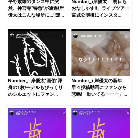
平野紫耀のダンス中に突
Number_i岸優太 「明日も
然、神宮寺“特急”が通過!岸
おなしゃす!!」ライブツアー
優太はこんな場所に…!!連続
宮城公演後にインスタ...
ド...
Number_i 岸優太“画伯”渾
Number_i 岸優太の新年
身の1枚!モデルもびっくり
早々投稿動画にファンから
のシルエットにファン...
悲鳴!「動いてるーーー」
「...