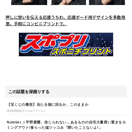
押しに想いを伝える応援うちわ、応援ボード用デザインを多数用
意。手軽にコンビニプリントで。
この話題を深掘りする
【宝くじの裏技】当たる側に回るか、このままか
AD(合同会社デジタルファーム )
Number_i 平野紫耀、信じられない…あるものの自宅大量買い置きをカ
ミングアウト!食らった猛ツッコみ「聞いたことないよ!」