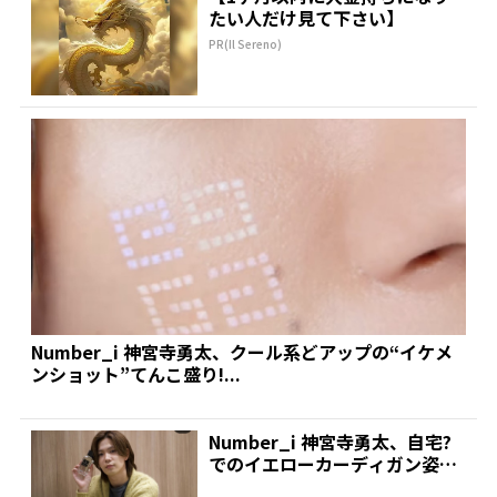
たい人だけ見て下さい】
PR(Il Sereno)
Number_i 神宮寺勇太、クール系どアップの“イケメ
ンショット”てんこ盛り!...
Number_i 神宮寺勇太、自宅?
でのイエローカーディガン姿が
新鮮すぎた!「め...