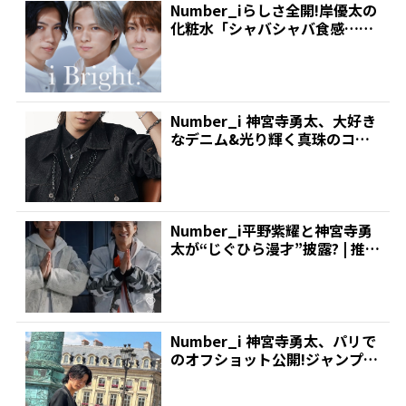
Number_iらしさ全開!岸優太の
化粧水「シャバシャバ食感…」
紹介に、平野紫耀...
Number_i 神宮寺勇太、大好き
なデニム&光り輝く真珠のコー
デがまぶしすぎて...
Number_i平野紫耀と神宮寺勇
太が“じぐひら漫才”披露? | 推し
が見つかる...
Number_i 神宮寺勇太、パリで
のオフショット公開!ジャンプシ
ョットやクール...