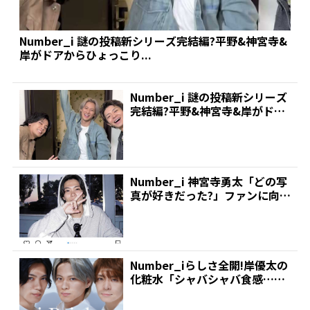
Number_i 謎の投稿新シリーズ完結編?平野&神宮寺&
岸がドアからひょっこり...
Number_i 謎の投稿新シリーズ
完結編?平野&神宮寺&岸がドア
からひょっこり...
Number_i 神宮寺勇太「どの写
真が好きだった?」ファンに向け
ロス満喫ショッ...
Number_iらしさ全開!岸優太の
化粧水「シャバシャバ食感…」
紹介に、平野紫耀...