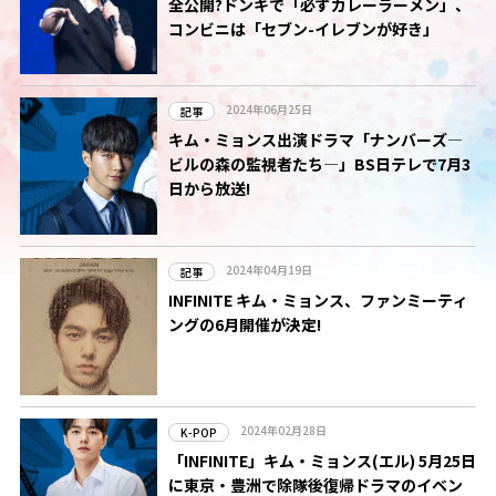
全公開?ドンキで「必ずカレーラーメン」、
コンビニは「セブン-イレブンが好き」
2024年06月25日
記事
キム・ミョンス出演ドラマ「ナンバーズ―
ビルの森の監視者たち―」BS日テレで7月3
日から放送!
2024年04月19日
記事
INFINITE キム・ミョンス、ファンミーティ
ングの6月開催が決定!
2024年02月28日
K-POP
「INFINITE」キム・ミョンス(エル) 5月25日
に東京・豊洲で除隊後復帰ドラマのイベン