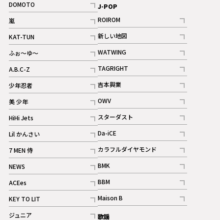
DOMOTO
J-POP
記事
ROIROM
嵐
記事
記事
新しい地図
KAT-TUN
記事
記事
WATWING
ふぉ～ゆ～
記事
記事
TAGRIGHT
A.B.C-Z
記事
記事
吉本興業
少年忍者
ギャラリー
記事
記事
OWV
美 少年
記事
記事
スターダスト
HiHi Jets
ギャラリー
記事
記事
Da-iCE
Lil かんさい
記事
記事
カラフルダイヤモンド
7 MEN 侍
記事
記事
BMK
NEWS
記事
記事
BBM
ACEes
ギャラリー
記事
記事
Maison B
KEY TO LIT
ギャラリー
記事
記事
ジュニア
歌謡
ギャラリー