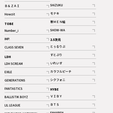
記事
SHiZUKU
Ｂ＆ＺＡＩ
記事
記事
モナキ
Howzit
記事
記事
華ＭＥＮ組
TOBE
記事
SHOW-WA
Number_i
記事
記事
IMP.
2.5次元
記事
とぅるりぶ
CLASS SEVEN
記事
記事
すとぷり
LDH
記事
いれいす
LDH SCREAM
ギャラリー
記事
記事
カラフルピーチ
EXILE
ギャラリー
記事
記事
シクフォニ
GENERATIONS
記事
記事
FANTASTICS
HYBE
記事
ＶＩＢＹ
BALLISTIK BOYZ
記事
記事
ＢＴＳ
LIL LEAGUE
記事
記事
ENHYPEN