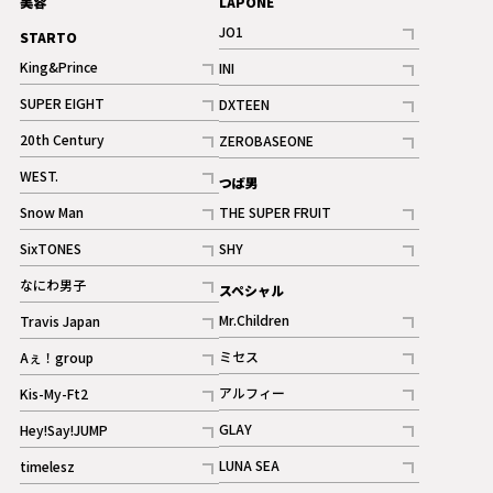
美容
LAPONE
JO1
STARTO
記事
King&Prince
INI
ギャラリー
記事
記事
SUPER EIGHT
DXTEEN
ギャラリー
記事
記事
20th Century
ZEROBASEONE
ギャラリー
記事
記事
WEST.
つば男
記事
Snow Man
THE SUPER FRUIT
記事
記事
SixTONES
SHY
ギャラリー
ギャラリー
記事
記事
なにわ男子
スペシャル
ギャラリー
記事
Mr.Children
Travis Japan
記事
記事
ミセス
Aぇ！group
記事
記事
アルフィー
Kis-My-Ft2
記事
記事
GLAY
Hey!Say!JUMP
ギャラリー
記事
記事
LUNA SEA
timelesz
記事
記事