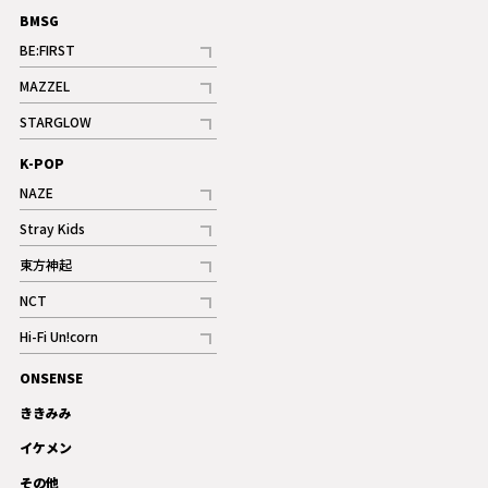
BMSG
BE:FIRST
記事
MAZZEL
ギャラリー
記事
STARGLOW
ギャラリー
記事
K-POP
NAZE
記事
Stray Kids
記事
東方神起
記事
NCT
記事
Hi-Fi Un!corn
記事
ONSENSE
ギャラリー
ききみみ
イケメン
その他