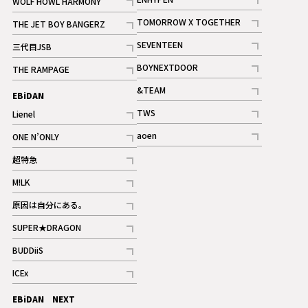
WOLF HOWL HARMONY
記事
記事
TOMORROW X TOGETHER
THE JET BOY BANGERZ
記事
記事
SEVENTEEN
三代目JSB
ギャラリー
記事
記事
BOYNEXTDOOR
THE RAMPAGE
記事
記事
&TEAM
EBiDAN
ギャラリー
記事
TWS
Lienel
ギャラリー
記事
記事
aoen
ONE N’ONLY
記事
記事
超特急
記事
M!LK
ギャラリー
記事
原因は自分にある。
記事
SUPER★DRAGON
記事
BUDDiiS
記事
ICEx
記事
EBiDAN NEXT