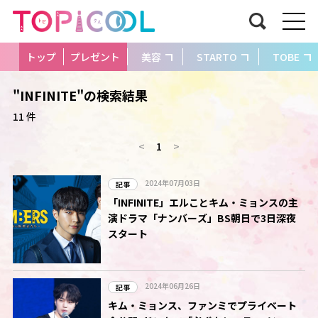
トップ
プレゼント
美容
STARTO
TOBE
"INFINITE"の検索結果
11 件
<
1
>
2024年07月03日
記事
「INFINITE」エルことキム・ミョンスの主
演ドラマ「ナンバーズ」BS朝日で3日深夜
スタート
2024年06月26日
記事
キム・ミョンス、ファンミでプライベート